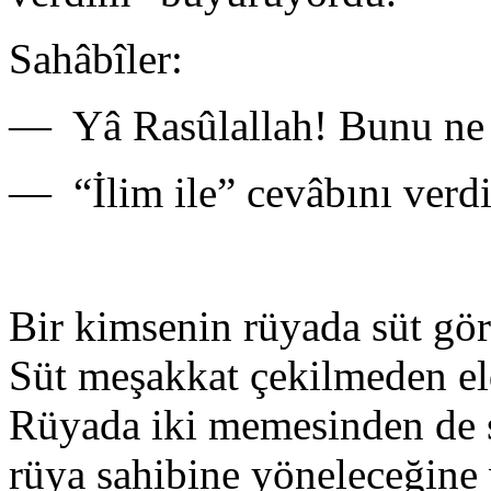
Sahâbîler:
— Yâ Rasûlallah! Bunu ne il
— “İlim ile” cevâbını verd
Bir kimsenin rüyada süt görm
Süt meşakkat çekilmeden eld
Rüyada iki memesinden de s
rüya sahibine yöneleceğine v