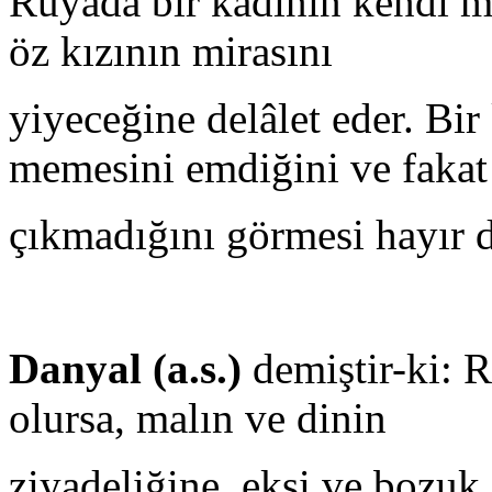
Rüyada bir kadının kendi m
öz kızının mirasını
yiyeceğine delâlet eder. Bir
memesini emdiğini ve fakat
çıkmadığını görmesi hayır d
Danyal (a.s.)
demiştir-ki: R
olursa, malın ve dinin
ziyadeliğine, ekşi ve bozuk