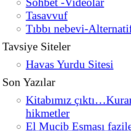
Sohbet -Videolar
Tasavvuf
Tıbbı nebevi-Alternati
Tavsiye Siteler
Havas Yurdu Sitesi
Son Yazılar
Kitabımız çıktı…Kurand
hikmetler
El Mucib Esması fazilet