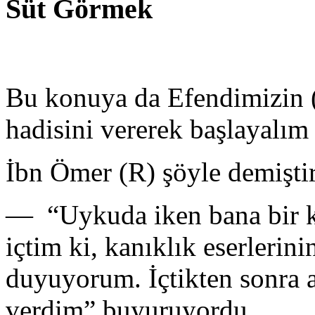
Süt Görmek
Bu konuya da Efendimizin (s
hadisini vererek başlayalım
İbn Ömer (R) şöyle demiştir
— “Uykuda iken bana bir ka
içtim ki, kanıklık eserlerini
duyu­yorum. İçtikten sonra 
verdim” bu­yuruyordu.