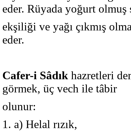
eder. Rüyada yoğurt olmuş 
ekşiliği ve yağı çıkmış olm
eder.
Cafer-i Sâdık
hazretleri de
görmek, üç vech ile tâbir
olunur:
a) Helal rızık,