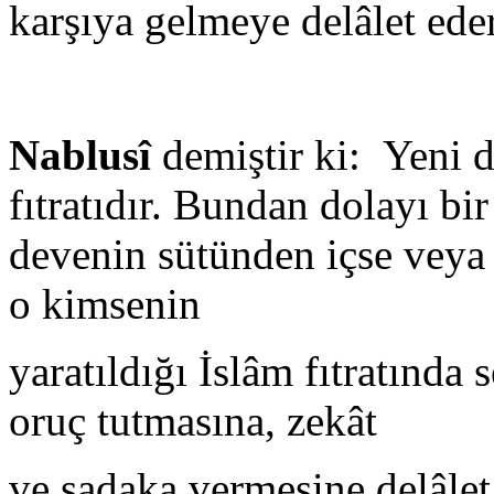
karşıya gelmeye delâlet eder
Nablusî
demiştir ki: Yeni 
fıtratıdır. Bundan dolayı b
devenin sütünden içse veya 
o kimsenin
yaratıldığı İslâm fıtratında
oruç tutmasına, zekât
ve sadaka vermesine delâlet