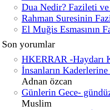
Dua Nedir? Fazileti ve
Rahman Suresinin Fazi
El Muğis Esmasının Faz
Son yorumlar
HKERRAR -Haydarı Ke
İnsanların Kaderlerine 
Adnan özcan
Günlerin Gece- gündüz 
Muslim