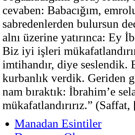
cevaben: Babacığım, emrolu
sabredenlerden bulursun ded
alnı üzerine yatırınca: Ey İ
Biz iyi işleri mükafatlandır
imtihandır, diye seslendik.
kurbanlık verdik. Geriden ge
nam bıraktık: İbrahim’e sela
mükafatlandırırız.” (Saffat,
Manadan Esintiler