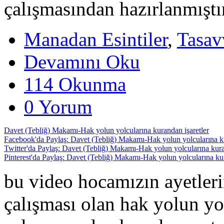
çalışmasından hazırlanmıştı
Manadan Esintiler
,
Tasav
Devamını Oku
114 Okunma
0 Yorum
Davet (Tebliğ) Makamı-Hak yolun yolcularına kurandan işaretler
Facebook'da Paylaş: Davet (Tebliğ) Makamı-Hak yolun yolcularına ku
Twitter'da Paylaş: Davet (Tebliğ) Makamı-Hak yolun yolcularına kura
Pinterest'da Paylaş: Davet (Tebliğ) Makamı-Hak yolun yolcularına kur
bu video hocamızın ayetleri
çalışması olan hak yolun yol