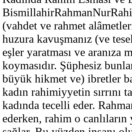
BismillahirRahmanNurRahim
(vahdet ve rahmet alâmetleri
huzura kavuşmanız (ve tesell
eşler yaratması ve aranıza
koymasıdır. Şüphesiz bunlar
büyük hikmet ve) ibretler b
kadın rahimiyyetin sırrını t
kadında tecelli eder. Rahm
ederken, rahim o canlıların
sağlar. Bu yüzden insanı ol