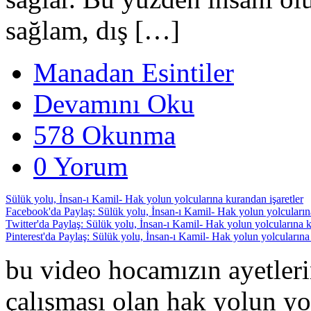
sağlam, dış […]
Manadan Esintiler
Devamını Oku
578 Okunma
0 Yorum
Sülük yolu, İnsan-ı Kamil- Hak yolun yolcularına kurandan işaretler
Facebook'da Paylaş: Sülük yolu, İnsan-ı Kamil- Hak yolun yolcularına
Twitter'da Paylaş: Sülük yolu, İnsan-ı Kamil- Hak yolun yolcularına k
Pinterest'da Paylaş: Sülük yolu, İnsan-ı Kamil- Hak yolun yolcularına
bu video hocamızın ayetleri
çalışması olan hak yolun yol