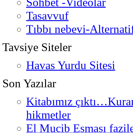
Sohbet -Videolar
Tasavvuf
Tıbbı nebevi-Alternati
Tavsiye Siteler
Havas Yurdu Sitesi
Son Yazılar
Kitabımız çıktı…Kurand
hikmetler
El Mucib Esması fazilet