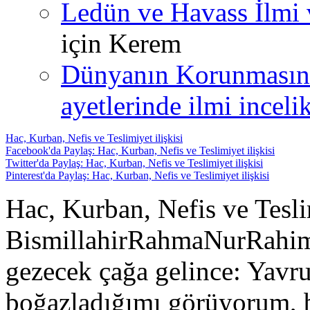
Ledün ve Havass İlmi 
için
Kerem
Dünyanın Korunmasın
ayetlerinde ilmi incelik
Hac, Kurban, Nefis ve Teslimiyet ilişkisi
Facebook'da Paylaş: Hac, Kurban, Nefis ve Teslimiyet ilişkisi
Twitter'da Paylaş: Hac, Kurban, Nefis ve Teslimiyet ilişkisi
Pinterest'da Paylaş: Hac, Kurban, Nefis ve Teslimiyet ilişkisi
Hac, Kurban, Nefis ve Teslim
BismillahirRahmaNurRahim
gezecek çağa gelince: Yavr
boğazladığımı görüyorum, b