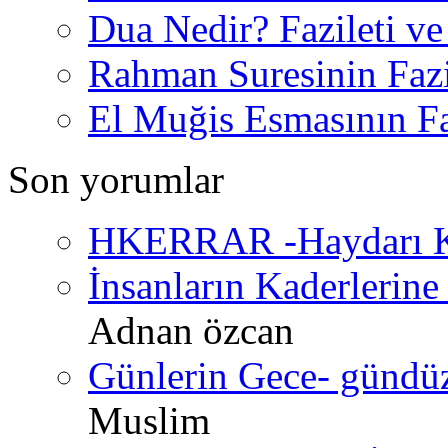
Dua Nedir? Fazileti ve
Rahman Suresinin Fazi
El Muğis Esmasının Faz
Son yorumlar
HKERRAR -Haydarı Ke
İnsanların Kaderlerine 
Adnan özcan
Günlerin Gece- gündüz 
Muslim