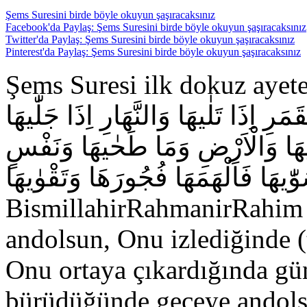
Şems Suresini birde böyle okuyun şaşıracaksınız
Facebook'da Paylaş: Şems Suresini birde böyle okuyun şaşıracaksınız
Twitter'da Paylaş: Şems Suresini birde böyle okuyun şaşıracaksınız
Pinterest'da Paylaş: Şems Suresini birde böyle okuyun şaşıracaksınız
Şems Suresi ilk dokuz ayete İşari bakış ٰنِ
ِذَا تَلٰیهَا وَالنَّهَارِ اِذَا جَلّٰیهَا
نٰیهَا وَالْاَرْضِ وَمَا طَحٰیهَا وَنَفْسٍ
ّٰیهَا فَاَلْهَمَهَا فُجُورَهَا وَتَقْوٰیهَا
BismillahirRahmanirRahim 
andolsun, Onu izlediğinde 
Onu ortaya çıkardığında g
bürüdüğünde geceye andols