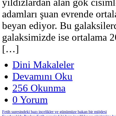
yıldızlardan alan gök cisim
adamları şuan evrende orta
beyan ediyor. Bu galaksile
galaksimizde ise ortalama 
[…]
Dini Makaleler
Devamını Oku
256 Okunma
0 Yorum
Fetih suresindeki bazı incelikler ve günümüze bakan bir müjdesi