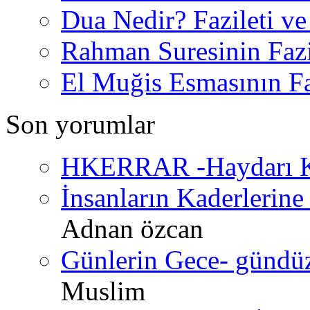
Dua Nedir? Fazileti ve
Rahman Suresinin Fazi
El Muğis Esmasının Faz
Son yorumlar
HKERRAR -Haydarı Ke
İnsanların Kaderlerine 
Adnan özcan
Günlerin Gece- gündüz 
Muslim