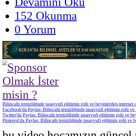
Devamını Oku
152 Okunma
0 Yorum
Bilinçaltı temizliğinde tasavvufi eğitimin rolü ve beyinlerden internet
Facebook'da Paylaş: Bilinçaltı temizliğinde tasavvufi eğitimin rolü ve
Twitter'da Paylaş: Bilinçaltı temizliğinde tasavvufi eğitimin rolü ve b
Pinterest'da Paylaş: Bilinçaltı temizliğinde tasavvufi eğitimin rolü ve
bu video hocamızın güncel 