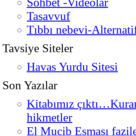
Sohbet -Videolar
Tasavvuf
Tıbbı nebevi-Alternati
Tavsiye Siteler
Havas Yurdu Sitesi
Son Yazılar
Kitabımız çıktı…Kurand
hikmetler
El Mucib Esması fazilet