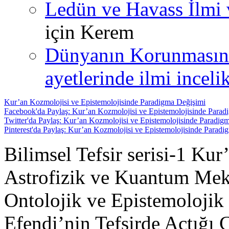
Ledün ve Havass İlmi 
için
Kerem
Dünyanın Korunmasın
ayetlerinde ilmi incelik
Kur’an Kozmolojisi ve Epistemolojisinde Paradigma Değişimi
Facebook'da Paylaş: Kur’an Kozmolojisi ve Epistemolojisinde Parad
Twitter'da Paylaş: Kur’an Kozmolojisi ve Epistemolojisinde Paradig
Pinterest'da Paylaş: Kur’an Kozmolojisi ve Epistemolojisinde Parad
Bilimsel Tefsir serisi-1 Ku
Astrofizik ve Kuantum Mek
Ontolojik ve Epistemolojik 
Efendi’nin Tefsirde Açtığı Ç