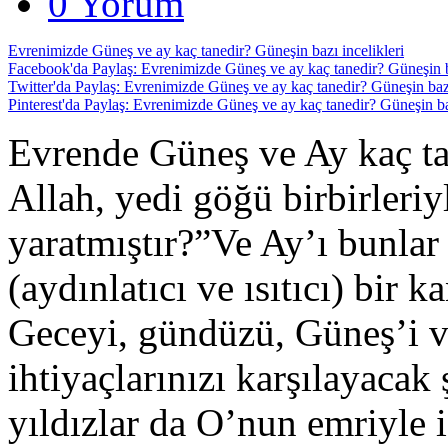
0 Yorum
Evrenimizde Güneş ve ay kaç tanedir? Güneşin bazı incelikleri
Facebook'da Paylaş: Evrenimizde Güneş ve ay kaç tanedir? Güneşin ba
Twitter'da Paylaş: Evrenimizde Güneş ve ay kaç tanedir? Güneşin bazı
Pinterest'da Paylaş: Evrenimizde Güneş ve ay kaç tanedir? Güneşin baz
Evrende Güneş ve Ay kaç t
Allah, yedi göğü birbirleri
yaratmıştır?”Ve Ay’ı bunlar 
(aydınlatıcı ve ısıtıcı) bir 
Geceyi, gündüzü, Güneş’i v
ihtiyaçlarınızı karşılayacak 
yıldızlar da O’nun emriyle i