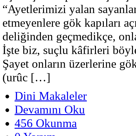
“Ayetlerimizi yalan sayanla
etmeyenlere gök kapıları a
deliğinden geçmedikçe, onla
İşte biz, suçlu kâfirleri böyl
Şayet onların üzerlerine gö
(urûc […]
Dini Makaleler
Devamını Oku
456 Okunma