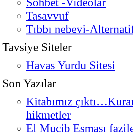
Sohbet -Videolar
Tasavvuf
Tıbbı nebevi-Alternati
Tavsiye Siteler
Havas Yurdu Sitesi
Son Yazılar
Kitabımız çıktı…Kurand
hikmetler
El Mucib Esması fazilet