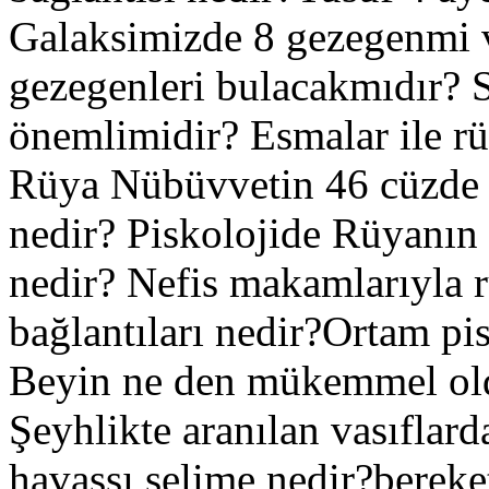
Galaksimizde 8 gezegenmi v
gezegenleri bulacakmıdır? S
önemlimidir? Esmalar ile rü
Rüya Nübüvvetin 46 cüzde bi
nedir? Piskolojide Rüyanın 
nedir? Nefis makamlarıyla r
bağlantıları nedir?Ortam pisi
Beyin ne den mükemmel oldu
Şeyhlikte aranılan vasıflard
havassı selime nedir?bere