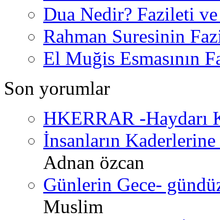
Dua Nedir? Fazileti ve
Rahman Suresinin Fazi
El Muğis Esmasının Faz
Son yorumlar
HKERRAR -Haydarı Ke
İnsanların Kaderlerine 
Adnan özcan
Günlerin Gece- gündüz 
Muslim