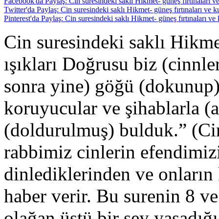
Facebook'da Paylaş: Cin suresindeki saklı Hikmet- güneş fırtınaları ve
Twitter'da Paylaş: Cin suresindeki saklı Hikmet- güneş fırtınaları ve ku
Pinterest'da Paylaş: Cin suresindeki saklı Hikmet- güneş fırtınaları ve 
Cin suresindeki saklı Hikme
ışıkları Doğrusu biz (cinn
sonra yine) göğü (dokunup)
koruyucular ve şihablarla (at
(doldurulmuş) bulduk.” (C
rabbimiz cinlerin efendimiz
dinlediklerinden ve onları
haber verir. Bu surenin 8 ve
olağan üstü bir şey yaşadığı