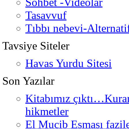
Sohbet -Videolar
Tasavvuf
Tıbbı nebevi-Alternati
Tavsiye Siteler
Havas Yurdu Sitesi
Son Yazılar
Kitabımız çıktı…Kurand
hikmetler
El Mucib Esması fazilet