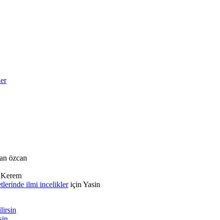
ler
an özcan
n
Kerem
rinde ilmi incelikler
için
Yasin
lirsin
sin