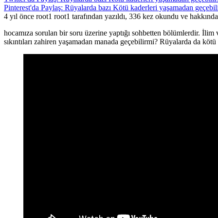
Pinterest'da Paylaş: Rüyalarda bazı Kötü kaderleri yaşamadan geçebili
4 yıl önce root1 root1 tarafından yazıldı, 336 kez okundu ve hakkınd
hocamıza sorulan bir soru üzerine yaptığı sohbetten bölümlerdir. İlim v
sıkıntıları zahiren yaşamadan manada geçebilirmi? Rüyalarda da kötü baz