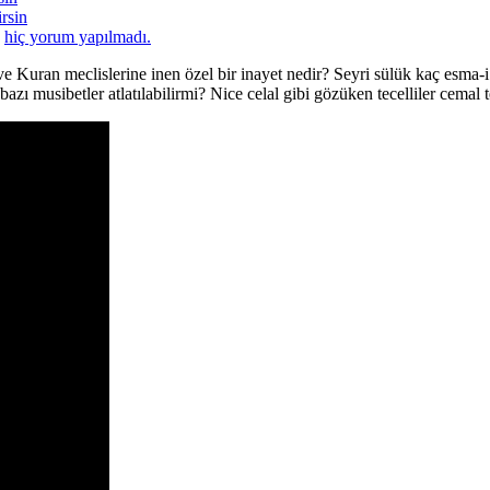
rsin
a
hiç yorum yapılmadı.
e Kuran meclislerine inen özel bir inayet nedir? Seyri sülük kaç esma-i i
ı musibetler atlatılabilirmi? Nice celal gibi gözüken tecelliler cemal te