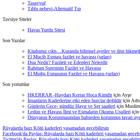
Tasavvuf
Tıbbı nebevi-Alternatif Tıp
Tavsiye Siteler
Havas Yurdu Sitesi
Son Yazılar
Kitabımız çıktı…Kuranda bilimsel ayetler ve ilmi hikmet
El Mucib Esması fazilet ve havassı (sırları)
Dua Nedir? Fazileti ve Edepleri Nelerdir
Rahman Suresinin Fazilet ve Havassı
El Muğis Esmasının Fazilet ve Havassı (sırları)
Son yorumlar
HKERRAR -Haydarı Kerrar Hoca Kimdir
için
Ayşe
İnsanların Kaderlerine etki eden burçlar değildir
için
Adn
Günlerin Gece- gündüz Hayır ve Şer saatleri
için
Muslim
Ledün ve Havass İlmi ve Esmaların Okuma Usulleri
içi
Dünyanın Korunmasından bahseden korunmuş tavan ayetle
Rüyalarda bazı Kötü kaderleri yaşamadan geçebilirsin
Facebook'da Paylaş: Rüyalarda bazı Kötü kaderleri yaşamadan geçebi
Twitter'da Paylaş: Rüyalarda bazı Kötü kaderleri yaşamadan geçebilir