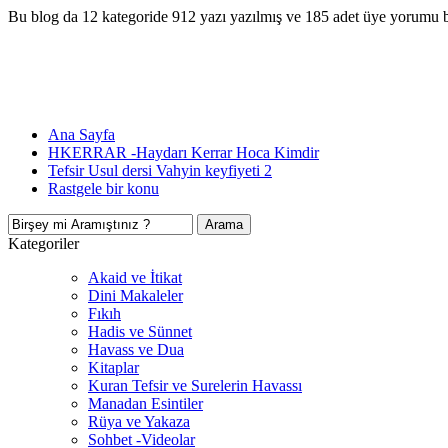
Bu blog da 12 kategoride 912 yazı yazılmış ve 185 adet üye yorumu 
Ana Sayfa
HKERRAR -Haydarı Kerrar Hoca Kimdir
Tefsir Usul dersi Vahyin keyfiyeti 2
Rastgele bir konu
Kategoriler
Akaid ve İtikat
Dini Makaleler
Fıkıh
Hadis ve Sünnet
Havass ve Dua
Kitaplar
Kuran Tefsir ve Surelerin Havassı
Manadan Esintiler
Rüya ve Yakaza
Sohbet -Videolar