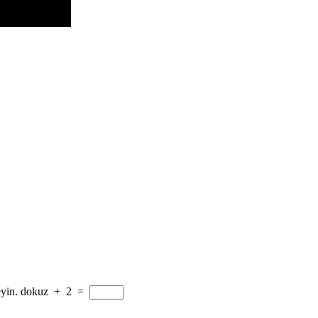
yin.
dokuz
+
2
=