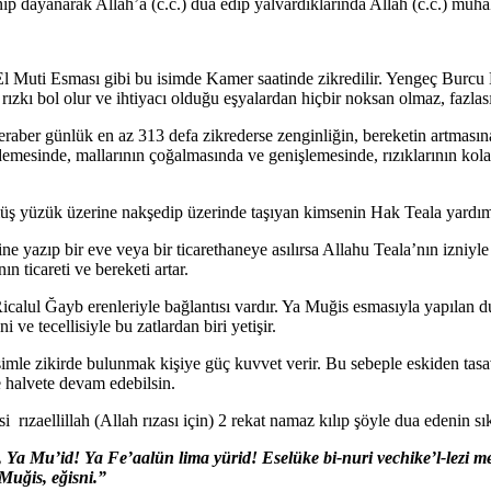
nip dayanarak Allah’a (c.c.) dua edip yalvardıklarında Allah (c.c.) muh
. El Muti Esması gibi bu isimde Kamer saatinde zikredilir. Yengeç Burc
zkı bol olur ve ihtiyacı olduğu eşyalardan hiçbir noksan olmaz, fazlası
aber günlük en az 313 defa zikrederse zenginliğin, bereketin artmasına v
demesinde, mallarının çoğalmasında ve genişlemesinde, rızıklarının kola
ümüş yüzük üzerine nakşedip üzerinde taşıyan kimsenin Hak Teala yardım
erine yazıp bir eve veya bir ticarethaneye asılırsa Allahu Teala’nın izniy
n ticareti ve bereketi artar.
lul Ğayb erenleriyle bağlantısı vardır. Ya Muğis esmasıyla yapılan d
e tecellisiyle bu zatlardan biri yetişir.
imle zikirde bulunmak kişiye güç kuvvet verir. Bu sebeple eskiden tasav
e halvete devam edebilsin.
zaellillah (Allah rızası için) 2 rekat namaz kılıp şöyle dua edenin sıkı
 Mu’id! Ya Fe’aalün lima yürid! Eselüke bi-nuri vechike’l-lezi mele’
 Muğis, eğisni.”