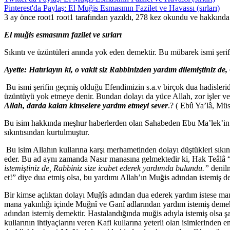
Pinterest'da Paylaş: El Muğis Esmasının Fazilet ve Havassı (sırları)
3 ay önce root1 root1 tarafından yazıldı, 278 kez okundu ve hakkınd
El muğis esmasının fazilet ve sırları
Sıkıntı ve üzüntüleri anında yok eden demektir. Bu mübarek ismi şerif 
Ayette: Hatırlayın ki, o vakit siz Rabbinizden yardım dilemiştiniz d
Bu ismi şerifin geçmiş olduğu Efendimizin s.a.v birçok dua hadisleri
üzüntüyü yok etmeye denir. Bundan dolayı da yüce Allah, zor işler ve 
Allah, darda kalan kimselere yardım etmeyi sever
.? ( Ebû Ya’lâ, Mü
Bu isim hakkında meşhur haberlerden olan Sahabeden Ebu Ma’lek’in sı
sıkıntısından kurtulmuştur.
Bu isim Allahın kullarına karşı merhametinden dolayı düştükleri sıkın
eder. Bu ad aynı zamanda Nasır manasına gelmektedir ki, Hak Teâlâ 
istemiştiniz de, Rabbiniz size icabet ederek yardımda bulundu.”
denilm
et!” diye dua etmiş olsa, bu yardımı Allah’ın Muğis adından istemiş d
Bir kimse açlıktan dolayı Muğîs adından dua ederek yardım istese ma
mana yakınlığı içinde Muğnî ve Ganî adlarından yardım istemiş demek
adından istemiş demektir. Hastalandığında muğis adıyla istemiş olsa şaf
kullarının ihtiyaçlarını veren Kafi kullarına yeterli olan isimlerinden