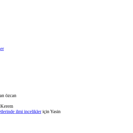
ler
an özcan
n
Kerem
rinde ilmi incelikler
için
Yasin