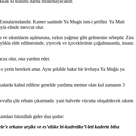
akkak ki kulunu darda bırakmayacaktır.
u Esmalarındandır. Kamer saatinde Ya Mugis ism-i şerifini Ya Muti
yla elinde mevcut olur.
e sıkıntıların aşılmasına, rızkın yağmur gibi gelmesine sebeptir. Zira
ylıkla elde edilmesinde, yiyecek ve içeceklerinin çoğalmasında, insanı
cısı olur, ona yardım eder.
le o yerin bereketi artar. Aynı şekilde bakır bir levhaya Ya Muğis ya
ualarda kabul edilirse genelde yardıma memur olan kul zamanın 3
vufta çile erbain çıkarmada yani halvette vücutta oluşabilecek sıkıntı
ntıları biiznillah gider dua şudur:
e erkane arşike ve es’elüke bi-kudretike’l-leti kaderte biha