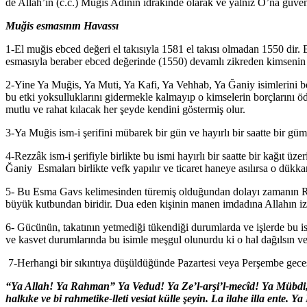
de Allah’ın (c.c.) Muğis Adının idrakinde olarak ve yalnız O’na güve
Muğis esmasının Havassı
1-El muğis ebced değeri el takısıyla 1581 el takısı olmadan 1550 dir
esmasıyla beraber ebced değerinde (1550) devamlı zikreden kimsenin rı
2-Yine Ya Muğis, Ya Muti, Ya Kafi, Ya Vehhab, Ya Ğaniy isimlerini ber
bu etki yoksulluklarını gidermekle kalmayıp o kimselerin borçlarını ö
mutlu ve rahat kılacak her şeyde kendini göstermiş olur.
3-Ya Muğis ism-i şerifini mübarek bir gün ve hayırlı bir saatte bir g
4-Rezzâk ism-i şerifiyle birlikte bu ismi hayırlı bir saatte bir kağıt üz
Ğaniy Esmaları birlikte vefk yapılır ve ticaret haneye asılırsa o dükkanı
5- Bu Esma Gavs kelimesinden türemiş olduğundan dolayı zamanın Rica
büyük kutbundan biridir. Dua eden kişinin manen imdadına Allahın izni v
6- Gücünün, takatının yetmediği tükendiği durumlarda ve işlerde bu is
ve kasvet durumlarında bu isimle meşgul olunurdu ki o hal dağılsın v
7-Herhangi bir sıkıntıya düşüldüğünde Pazartesi veya Perşembe gecesi rı
“Ya Allah! Ya Rahman” Ya Vedud! Ya Ze’l-arşi’l-mecîd! Ya Mübdi, Ya
halkıke ve bi rahmetike-lleti vesiat külle şeyin. La ilahe illa ente. Ya