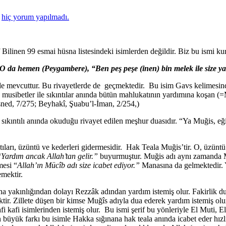
a
hiç yorum yapılmadı.
Bilinen 99 esmai hüsna listesindeki isimlerden değildir. Biz bu ismi kur
e, O da hemen (Peygambere), “Ben peş peşe (inen) bin melek ile size y
de mevcuttur. Bu rivayetlerde de geçmektedir. Bu isim Gavs kelimesinden
musibetler ile sıkıntılar anında bütün mahlukatının yardımına koşan (=M
sned, 7/275; Beyhakî, Şuabu’l-İman, 2/254,)
kıntılı anında okuduğu rivayet edilen meşhur duasıdır. “Ya Muğis, eği
tıları, üzüntü ve kederleri gidermesidir. Hak Teala Muğis’tir. O, üzünt
“
Yardım ancak Allah’tan gelir.”
buyurmuştur. Muğis adı aynı zamanda Mü
esi “
Allah’ın Mücîb adı size icabet ediyor.”
Manasına da gelmektedir. 
emektir.
na yakınlığından dolayı Rezzâk adından yardım istemiş olur. Fakirlik 
tir. Zillete düşen bir kimse Muğîs adıyla dua ederek yardım istemiş ol
i kafi isimlerinden istemiş olur. Bu ismi şerif bu yönleriyle El Muti, E
 en büyük farkı bu isimle Hakka sığınana hak teala anında icabet eder hız