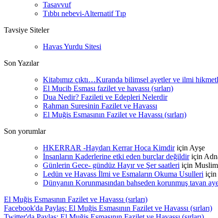
Tasavvuf
Tıbbı nebevi-Alternatif Tıp
Tavsiye Siteler
Havas Yurdu Sitesi
Son Yazılar
Kitabımız çıktı…Kuranda bilimsel ayetler ve ilmi hikmet
El Mucib Esması fazilet ve havassı (sırları)
Dua Nedir? Fazileti ve Edepleri Nelerdir
Rahman Suresinin Fazilet ve Havassı
El Muğis Esmasının Fazilet ve Havassı (sırları)
Son yorumlar
HKERRAR -Haydarı Kerrar Hoca Kimdir
için
Ayşe
İnsanların Kaderlerine etki eden burçlar değildir
için
Adn
Günlerin Gece- gündüz Hayır ve Şer saatleri
için
Muslim
Ledün ve Havass İlmi ve Esmaların Okuma Usulleri
içi
Dünyanın Korunmasından bahseden korunmuş tavan ayetle
El Muğis Esmasının Fazilet ve Havassı (sırları)
Facebook'da Paylaş: El Muğis Esmasının Fazilet ve Havassı (sırları)
Twitter'da Paylaş: El Muğis Esmasının Fazilet ve Havassı (sırları)