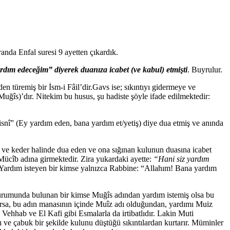
anda Enfal suresi 9 ayetten çıkardık.
ardım edeceğim” diyerek duanıza icabet (ve kabul) etmişti
. Buyrulur.
 türemiş bir İsm-i Fâil’dir.Gavs ise; sıkıntıyı gidermeye ve
uğîs)’dır. Nitekim bu husus, şu hadiste şöyle ifade edilmektedir:
snî” (Ey yardım eden, bana yardım et/yetiş) diye dua etmiş ve anında
ü ve keder halinde dua eden ve ona sığınan kulunun duasına icabet
cîb adına girmektedir. Zira yukardaki ayette:
“Hani siz yardım
Yardım isteyen bir kimse yalnızca Rabbine: “Allahım! Bana yardım
durumunda bulunan bir kimse Muğîs adından yardım istemiş olsa bu
ursa, bu adın manasının içinde Muîz adı olduğundan, yardımı Muiz
l Vehhab ve El Kafi gibi Esmalarla da irtibatlıdır. Lakin Muti
lı ve çabuk bir şekilde kulunu düştüğü sıkıntılardan kurtarır. Müminler