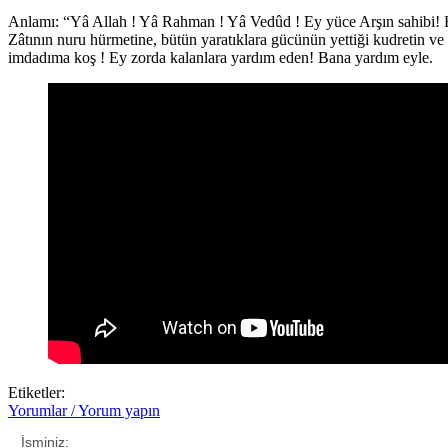
Anlamı: “Yâ Allah ! Yâ Rahman ! Yâ Vedûd ! Ey yüce Arşın sahibi! Ey
Zâtının nuru hürmetine, bütün yaratıklara gücünün yettiği kudretin v
imdadıma koş ! Ey zorda kalanlara yardım eden! Bana yardım eyle.
Etiketler:
Yorumlar / Yorum yapın
İsminiz: