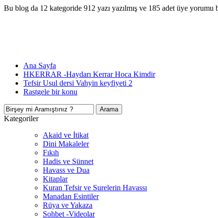
Bu blog da 12 kategoride 912 yazı yazılmış ve 185 adet üye yorumu 
Ana Sayfa
HKERRAR -Haydarı Kerrar Hoca Kimdir
Tefsir Usul dersi Vahyin keyfiyeti 2
Rastgele bir konu
Kategoriler
Akaid ve İtikat
Dini Makaleler
Fıkıh
Hadis ve Sünnet
Havass ve Dua
Kitaplar
Kuran Tefsir ve Surelerin Havassı
Manadan Esintiler
Rüya ve Yakaza
Sohbet -Videolar