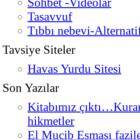
Sohbet -Videolar
Tasavvuf
Tıbbı nebevi-Alternati
Tavsiye Siteler
Havas Yurdu Sitesi
Son Yazılar
Kitabımız çıktı…Kurand
hikmetler
El Mucib Esması fazilet