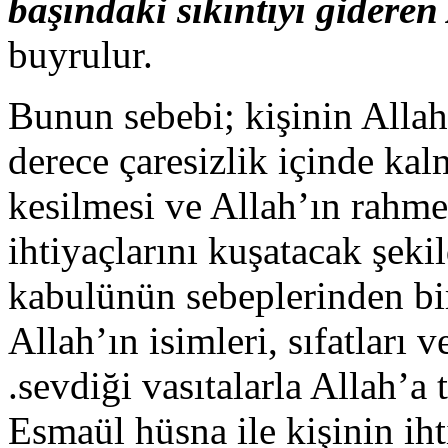
başındaki sıkıntıyı gideren
buyrulur.
Bunun sebebi; kişinin Allah’
derece çaresizlik içinde kalm
kesilmesi ve Allah’ın rahm
ihtiyaçlarını kuşatacak şeki
kabulünün sebeplerinden bir
Allah’ın isimleri, sıfatları 
.sevdiği vasıtalarla Allah’a
Esmaül hüsna ile kişinin ih