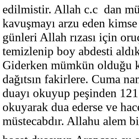
edilmistir. Allah c.c dan m
kavuşmayı arzu eden kims
günleri Allah rızası için o
temizlenip boy abdesti aldı
Giderken mümkün olduğu ka
dağıtsın fakirlere. Cuma na
duayı okuyup peşinden 121 
okuyarak dua ederse ve hacet
müstecabdır. Allahu alem b