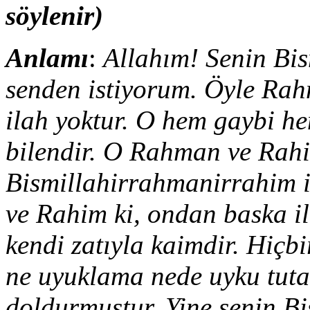
söylenir)
Anlamı
:
Allahım! Senin Bi
senden istiyorum. Öyle Ra
ilah yoktur. O hem gaybi h
bilendir. O Rahman ve Rahi
Bismillahirrahmanirrahim 
ve Rahim ki, ondan baska il
kendi zatıyla kaimdir. Hiçb
ne uyuklama nede uyku tutar
doldurmustur. Yine senin B