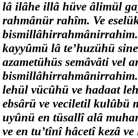
lâ ilâhe illâ hüve âlimül g
rahmânür rahîm. Ve eselük
bismillâhirrahmânirrahim. 
kayyûmü lâ te’huzühü sinet
azametühüs semâvâti vel ar
bismillâhirrahmânirrahim. E
lehül vücûhü ve hadaat leh
ebsârü ve veciletil kulûbü 
uyûnü en tüsallî alâ muh
ve en tu’tînî hâcetî kezâ v