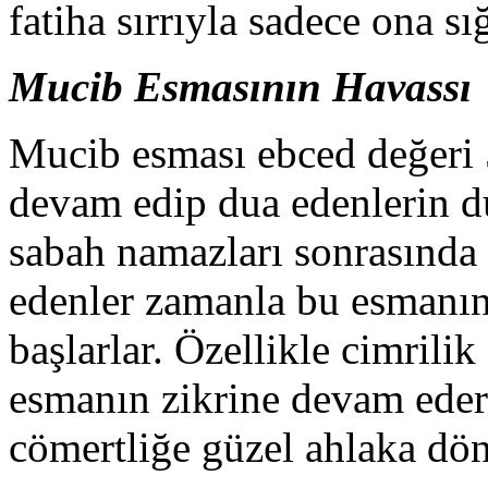
fatiha sırrıyla sadece ona s
Mucib Esmasının Havassı
Mucib esması ebced değeri 5
devam edip dua edenlerin du
sabah namazları sonrasında
edenler zamanla bu esmanın
başlarlar. Özellikle cimrilik
esmanın zikrine devam ederl
cömertliğe güzel ahlaka dön