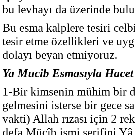
bu levhayı da üzerinde bul
Bu esma kalplere tesiri celb
tesir etme özellikleri ve uy
dolayı beyan etmiyoruz.
Ya Mucib Esmasıyla Hacet
1-Bir kimsenin mühim bir di
gelmesini isterse bir gece 
vakti) Allah rızası için 2 r
defa Mücîb ismi şerifini Yâ