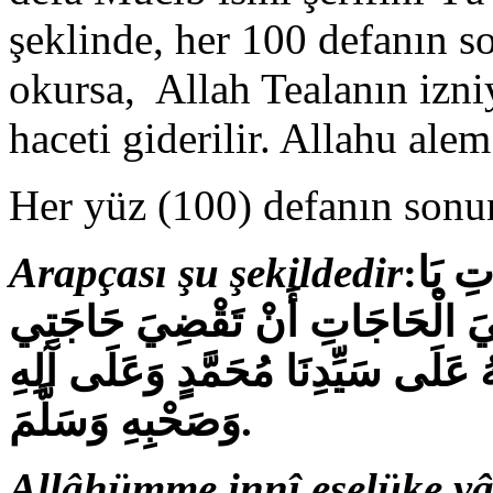
şeklinde, her 100 defanın s
okursa, Allah Tealanın izniyl
haceti giderilir. Allahu ale
Her yüz (100) defanın sonu
Arapçası şu şekildedir
:
تِ يَا
َ الْحَاجَاتِ أَنْ تَقْضِيَ حَاجَتِي
عَلَى سَيِّدِنَا مُحَمَّدٍ وَعَلَى آلِهِ
وَصَحْبِهِ وَسَلَّمَ.
Allâhümme innî eselüke yâ 