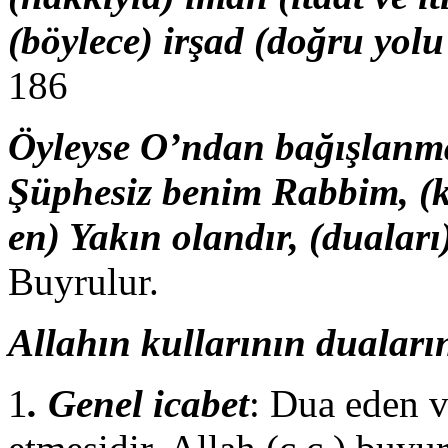
(böylece) irşad (doğru yol
186
Öyleyse O’ndan bağışlanma 
Şüphesiz benim Rabbim, (ku
en) Yakın olandır, (dualar
Buyrulur.
Allahın kullarının dualarına
1
. Genel icabet
: Dua eden v