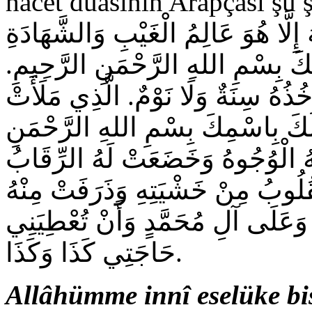
hacet duasının Arapçası şu şekildedir:َسْأَلُكَ بِسْمِ
إِلَّا هُوَ عَالِمُ الْغَيْبِ وَالشَّهَادَةِ
مِكَ بِسْمِ اللهِ الرَّحْمَنِ الرَّحِيمِ
تَأْخُذُهُ سِنَةٌ وَلَا نَوْمٌ. الَّذِي مَلَأَتْ
لُكَ بِاسْمِكَ بِسْمِ اللهِ الرَّحْمَنِ
 لَهُ الْوُجُوهُ وَخَضَعَتْ لَهُ الرِّقَابُ
ُلُوبُ مِنْ خَشْيَتِهِ وَذَرَفَتْ مِنْهُ
 وَعَلَى آلِ مُحَمَّدٍ وَأَنْ تُعْطِيَنِي
حَاجَتِي كَذَا وَكَذَا.
Allâhümme innî eselüke bi