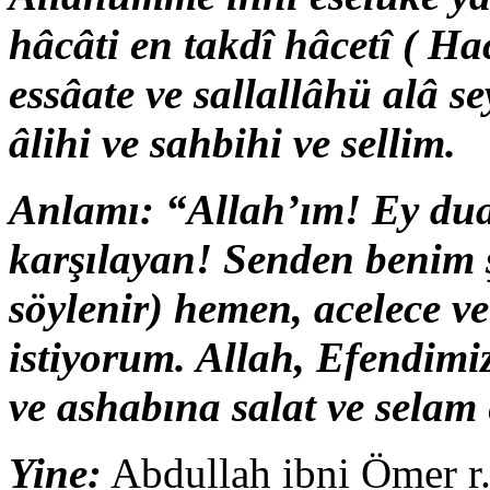
hâcâti en takdî hâcetî ( Ha
essâate ve sallallâhü alâ 
âlihi ve sahbihi ve sellim.
Anlamı: “Allah’ım! Ey dual
karşılayan! Senden benim 
söylenir) hemen, acelece ve
istiyorum. Allah, Efendim
ve ashabına salat ve selam 
Yine:
Abdullah ibni Ömer r.a