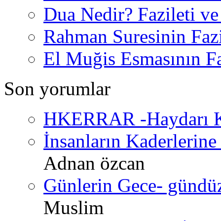
Dua Nedir? Fazileti ve
Rahman Suresinin Fazi
El Muğis Esmasının Faz
Son yorumlar
HKERRAR -Haydarı Ke
İnsanların Kaderlerine 
Adnan özcan
Günlerin Gece- gündüz 
Muslim