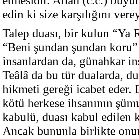
etmesidir. Allah (c.c.) buyu
edin ki size karşılığını ve
Talep duası, bir kulun “Ya
“Beni şundan şundan koru” 
insanlardan da, günahkar in
Teâlâ da bu tür dualarda, d
hikmeti gereği icabet eder.
kötü herkese ihsanının şümu
kabulü, duası kabul edilen k
Ancak bununla birlikte onu