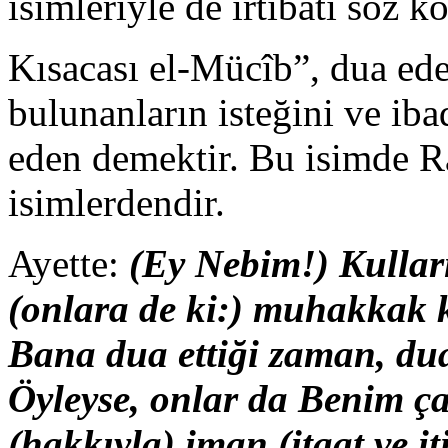
isimleriyle de irtibatı söz 
Kısacası el-Mücîb”, dua eden
bulunanların isteğini ve iba
eden demektir. Bu isimde 
isimlerdendir.
Ayette:
(Ey Nebim!) Kullar
(onlara de ki:) muhakkak 
Bana dua ettiği zaman, dua
Öyleyse, onlar da Benim ç
(hakkıyla) iman (itaat ve i