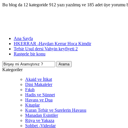
Bu blog da 12 kategoride 912 yazı yazılmış ve 185 adet üye yorumu 
Ana Sayfa
HKERRAR -Haydarı Kerrar Hoca Kimdir
Tefsir Usul dersi Vahyin keyfiyeti 2
Rastgele bir konu
Kategoriler
Akaid ve İtikat
Dini Makaleler
Fıkıh
Hadis ve Sünnet
Havass ve Dua
Kitaplar
Kuran Tefsir ve Surelerin Havassı
Manadan Esintiler
Rüya ve Yakaza
Sohbet -Videolar