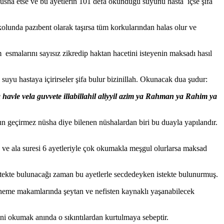
Nusha etse ve bu ayetlerin 101 defa okunduğu suyunu hasta içse şifa
kolunda pazıbent olarak taşırsa tüm korkularından halas olur ve
smalarını sayısız zikredip haktan hacetini isteyenin maksadı hasıl
suyu hastaya içirirseler şifa bulur bizinillah. Okunacak dua şudur:
la havle vela guvvete illabillahil aliyyil azim ya Rahman ya Rahim ya
urşun geçirmez nüsha diye bilenen nüshalardan biri bu duayla yapılandır.
,2 ve ala suresi 6 ayetleriyle çok okumakla meşgul olurlarsa maksad
stekte bulunacağı zaman bu ayetlerle secdedeyken istekte bulunurmuş.
mülheme makamlarında şeytan ve nefisten kaynaklı yaşanabilecek
ini okumak anında o sıkıntılardan kurtulmaya sebeptir.