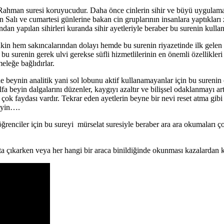
da Rahman suresi koruyucudur. Daha önce cinlerin sihir ve büyü uygul
rin Salı ve cumartesi günlerine bakan cin gruplarının insanlara yaptıkla
ndan yapılan sihirleri kuranda sihir ayetleriyle beraber bu surenin kulla
akin hem sakıncalarından dolayı hemde bu surenin riyazetinde ilk gelen gr
 bu surenin gerek ulvi gerekse süfli hizmetlilerinin en önemli özellikler
eleğe bağlıdırlar.
 beynin analitik yani sol lobunu aktif kullanamayanlar için bu surenin 
a beyin dalgalarını düzenler, kaygıyı azaltır ve bilişsel odaklanmayı art
ok faydası vardır. Tekrar eden ayetlerin beyne bir nevi reset atma gibi bi
meyin….
ğrenciler için bu sureyi mürselat suresiyle beraber ara ara okumaları ç
ta çıkarken veya her hangi bir araca binildiğinde okunması kazalardan 