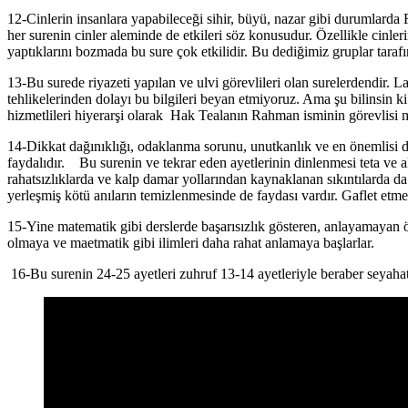
12-Cinlerin insanlara yapabileceği sihir, büyü, nazar gibi durumlar
her surenin cinler aleminde de etkileri söz konusudur. Özellikle cinle
yaptıklarını bozmada bu sure çok etkilidir. Bu dediğimiz gruplar tarafı
13-Bu surede riyazeti yapılan ve ulvi görevlileri olan surelerdendir. L
tehlikelerinden dolayı bu bilgileri beyan etmiyoruz. Ama şu bilinsin ki
hizmetlileri hiyerarşi olarak Hak Tealanın Rahman isminin görevlisi m
14-Dikkat dağınıklığı, odaklanma sorunu, unutkanlık ve en önemlisi de
faydalıdır. Bu surenin ve tekrar eden ayetlerinin dinlenmesi teta ve alf
rahatsızlıklarda ve kalp damar yollarından kaynaklanan sıkıntılarda da ç
yerleşmiş kötü anıların temizlenmesinde de faydası vardır. Gaflet et
15-Yine matematik gibi derslerde başarısızlık gösteren, anlayamayan ö
olmaya ve maetmatik gibi ilimleri daha rahat anlamaya başlarlar.
16-Bu surenin 24-25 ayetleri zuhruf 13-14 ayetleriyle beraber seyaha