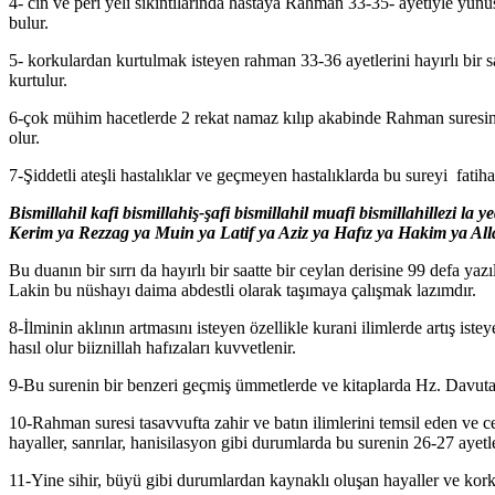
4- cin ve peri yeli sıkıntılarında hastaya Rahman 33-35- ayetiyle yun
bulur.
5- korkulardan kurtulmak isteyen rahman 33-36 ayetlerini hayırlı bir s
kurtulur.
6-çok mühim hacetlerde 2 rekat namaz kılıp akabinde Rahman suresini
olur.
7-Şiddetli ateşli hastalıklar ve geçmeyen hastalıklarda bu sureyi fati
Bismillahil kafi bismillahiş-şafi bismillahil muafi bismillahillezi l
Kerim ya Rezzag ya Muin ya Latif ya Aziz ya Hafız ya Hakim ya All
Bu duanın bir sırrı da hayırlı bir saatte bir ceylan derisine 99 defa ya
Lakin bu nüshayı daima abdestli olarak taşımaya çalışmak lazımdır.
8-İlminin aklının artmasını isteyen özellikle kurani ilimlerde artış i
hasıl olur biiznillah hafızaları kuvvetlenir.
9-Bu surenin bir benzeri geçmiş ümmetlerde ve kitaplarda Hz. Davuta 
10-Rahman suresi tasavvufta zahir ve batın ilimlerini temsil eden ve 
hayaller, sanrılar, hanisilasyon gibi durumlarda bu surenin 26-27 ayetl
11-Yine sihir, büyü gibi durumlardan kaynaklı oluşan hayaller ve kork