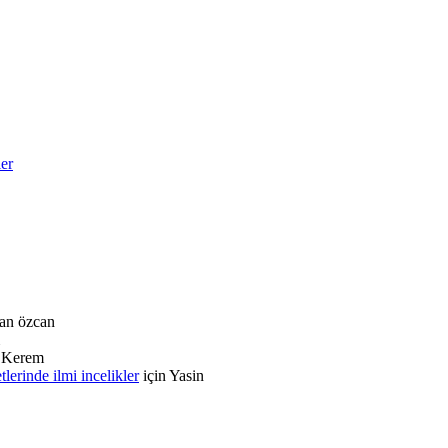
ler
an özcan
n
Kerem
rinde ilmi incelikler
için
Yasin