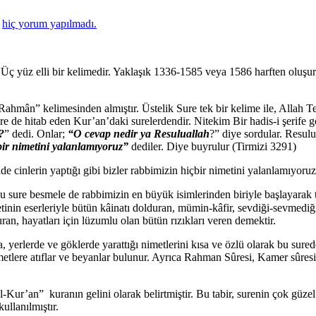
a
hiç yorum yapılmadı.
. Üç yüz elli bir kelimedir. Yaklaşık 1336-1585 veya 1586 harften oluşur
-Rahmân” kelimesinden almıştır. Üstelik Sure tek bir kelime ile, Allah T
nlere de hitab eden Kur’an’daki surelerdendir. Nitekim Bir hadis-i şerife
?
” dedi. Onlar;
“O cevap nedir ya Resuluallah
?” diye sordular. Resulu
bir nimetini yalanlamıyoruz”
dediler. Diye buyrulur (Tirmizi 3291)
e cinlerin yaptığı gibi bizler rabbimizin hiçbir nimetini yalanlamıyoru
Bu sure besmele de rabbimizin en büyük isimlerinden biriyle başlayarak 
an, hayatları için lüzumlu olan bütün rızıkları veren demektir.
da, yerlerde ve göklerde yarattığı nimetlerini kısa ve özlü olarak bu s
imetlere atıflar ve beyanlar bulunur. Ayrıca Rahman Sûresi, Kamer sûres
l-Kur’an” kuranın gelini olarak belirtmiştir. Bu tabir, surenin çok güzel b
ullanılmıştır.