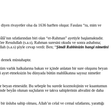
 diyen rivayetler olsa da 1636 harften oluşur. Fasılası “ra, mim ve
eâlâ’nın sıfatlarından biri olan “er-Rahman” ayetiyle başlamaktadır.
 göre Resulullah (s.a.s), Rahman suresini okudu ve sonra ashabına;
llah (s.a.s) şöyle cevap verdi: Ben; “
Şimdi Rabbinizin hangi nimetini
z demek müstahaptır.
tüm varlık halkalarına bakan ve içinde anlatan bir sure oluşunu beyan
urede beyan etmesidir. Bu sebeple bu surede kozmolojinin ve kuantumun
inde beyân olunan suçluların ve takva sahiplerinin ahvalini de daha
ir üsluba sahip olması, Allah’ın celal ve cemal sıfatlarını, yarattığı