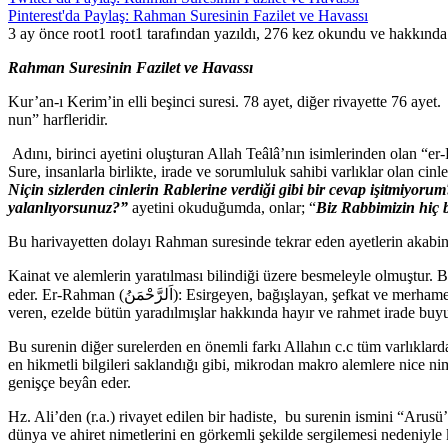
Pinterest'da Paylaş: Rahman Suresinin Fazilet ve Havassı
3 ay önce root1 root1 tarafından yazıldı, 276 kez okundu ve hakkınd
Rahman Suresinin Fazilet ve Havassı
Kur’an-ı Kerim’in elli beşinci suresi. 78 ayet, diğer rivayette 76 ayet
nun” harfleridir.
Adını, birinci ayetini oluşturan Allah Teâlâ’nın isimlerinden olan “er
Sure, insanlarla birlikte, irade ve sorumluluk sahibi varlıklar olan ci
Niçin sizlerden cinlerin Rablerine verdiği gibi bir cevap işitmiyorum
yalanlıyorsunuz?”
ayetini okuduğumda, onlar; “
Biz Rabbimizin hiç 
Bu harivayetten dolayı Rahman suresinde tekrar eden ayetlerin akabind
Kainat ve alemlerin yaratılması bilindiği üzere besmeleyle olmuştur. 
eder. Er-Rahman (اَلرَّحْمَنُ): Esirgeyen, bağışlayan, şefkat ve merhametinin eserleriyle bütün kâinatı dolduran, mümin-kâfir, sevdiği-sevmediği ayırt etmeksizin bu dünyada bütün mahlûkatına sayısız nimetler
veren, ezelde bütün yaradılmışlar hakkında hayır ve rahmet irade buyur
Bu surenin diğer surelerden en önemli farkı Allahın c.c tüm varlıklar
en hikmetli bilgileri saklandığı gibi, mikrodan makro alemlere nice n
genişçe beyân eder.
Hz. Ali’den (r.a.) rivayet edilen bir hadiste, bu surenin ismini “Arusü’
dünya ve ahiret nimetlerini en görkemli şekilde sergilemesi nedeniyle k