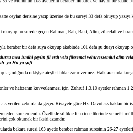
us 59 ve Müminun 108 ayetlerini beraber mübarek ve hayırlı bir saatte 
aatte ceylan derisine yazıp üzerine de bu sureyi 33 defa okuyup yazıyı 
 okuyup bu surede geçen Rahman, Rab, Baki, Alim, zülcelali ve ikram e
hayla beraber bir defa suya okuyup akabinde 101 defa şu duayı okuyup o 
a yedurru mea ismihi şeyün fil erdı vela filssemai vehuvessemiul alim ve
ah ya Hu ya şafi
zılıp taşındığında o kişiye ateşli silahlar zarar vermez. Halk arasında k
steyenler ve hafızanın kuvvetlenmesi için Zuhruf 1,3,10 ayetler rahman 1
a.s verilen zeburda da geçer. Rivayete göre Hz. Davut a.s haktan bir i
cem eden surelerdendir. Özellikle sülükte fena tecellilerinde ve nefsi 
erini çok okumak bir iksiri azamdır.
ularda bakara suresi 163 ayetle beraber rahman suresinin 26-27 ayetler