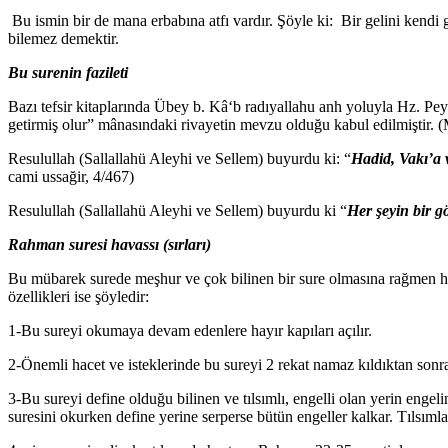
Bu ismin bir de mana erbabına atfı vardır. Şöyle ki: Bir gelini kendi
bilemez demektir.
Bu surenin fazileti
Bazı tefsir kitaplarında Übey b. Kâ‘b radıyallahu anh yoluyla Hz. Pey
getirmiş olur” mânasındaki rivayetin mevzu olduğu kabul edilmiştir. 
Resulullah (Sallallahü Aleyhi ve Sellem) buyurdu ki: “
Hadid, Vakı’a 
cami ussağir, 4/467)
Resulullah (Sallallahü Aleyhi ve Sellem) buyurdu ki “
Her şeyin bir g
Rahman suresi havassı (sırları)
Bu mübarek surede meşhur ve çok bilinen bir sure olmasına rağmen havas
özellikleri ise şöyledir:
1-Bu sureyi okumaya devam edenlere hayır kapıları açılır.
2-Önemli hacet ve isteklerinde bu sureyi 2 rekat namaz kıldıktan sonr
3-Bu sureyi define olduğu bilinen ve tılsımlı, engelli olan yerin enge
suresini okurken define yerine serperse bütün engeller kalkar. Tılsımlar