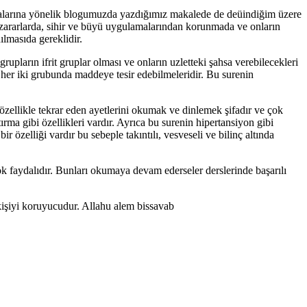
amalarına yönelik blogumuzda yazdığımız makalede de deüindiğim üzere
rı zararlarda, sihir ve büyü uygulamalarından korunmada ve onların
nılmasıda gereklidir.
upların ifrit gruplar olması ve onların uzletteki şahsa verebilecekleri
i her iki grubunda maddeye tesir edebilmeleridir. Bu surenin
özellikle tekrar eden ayetlerini okumak ve dinlemek şifadır ve çok
ırma gibi özellikleri vardır. Ayrıca bu surenin hipertansiyon gibi
r özelliği vardır bu sebeple takıntılı, vesveseli ve bilinç altında
ok faydalıdır. Bunları okumaya devam ederseler derslerinde başarılı
kişiyi koruyucudur. Allahu alem bissavab