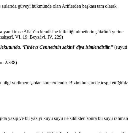
ve sırlarıda güveyi hükmünde olan Ariflerden başkası tam olarak
uyan kimse Allah’ın kendisine lutfettiği nimetlerin şükrünü yerine
ahşerî, VI, 19; Beyzâvî, IV, 229)
kutunda, ‘Firdevs Cennetinin sakini’ diya isimlendirilir.”
(suyuti
kan 2/338)
bilgi verilmemiş olan surelerdendir. Bizim bu surede tespit ettiğimiz
ağıda yazıp ve bu yazıyı kuyu suyu ile sildikten sonra bu suyu rahman