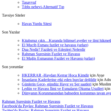
Tasavvuf
Tıbbı nebevi-Alternatif Tıp
Tavsiye Siteler
Havas Yurdu Sitesi
Son Yazılar
Kitabımız çıktı…Kuranda bilimsel ayetler ve ilmi hikmet
El Mucib Esması fazilet ve havassı (sırları)
Dua Nedir? Fazileti ve Edepleri Nelerdir
Rahman Suresinin Fazilet ve Havassı
El Muğis Esmasının Fazilet ve Havassı (sırları)
Son yorumlar
HKERRAR -Haydarı Kerrar Hoca Kimdir
için
Ayşe
İnsanların Kaderlerine etki eden burçlar değildir
için
Adn
Günlerin Gece- gündüz Hayır ve Şer saatleri
için
Muslim
Ledün ve Havass İlmi ve Esmaların Okuma Usulleri
içi
Dünyanın Korunmasından bahseden korunmuş tavan ayetle
Rahman Suresinin Fazilet ve Havassı
Facebook'da Paylaş: Rahman Suresinin Fazilet ve Havassı
Twitter'da Paylaş: Rahman Suresinin Fazilet ve Havassı