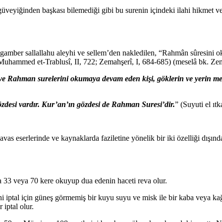
 güveyiğinden başkası bilemediği gibi bu surenin içindeki ilahi hikmet 
gamber sallallahu aleyhi ve sellem’den nakledilen, “Rahmân sûresini ok
(Muhammed et-Trablusî, II, 722; Zemahşerî, I, 684-685) (meselâ bk. Zem
ve Rahman surelerini okumaya devam eden kişi, göklerin ve yerin mele
özdesi vardır. Kur’an’ın gözdesi de Rahman Suresi’dir.
” (Suyuti el ıt
 eserlerinde ve kaynaklarda faziletine yönelik bir iki özelliği dışında 
a 33 veya 70 kere okuyup dua edenin haceti reva olur.
lini iptal için güneş görmemiş bir kuyu suyu ve misk ile bir kaba veya k
 iptal olur.