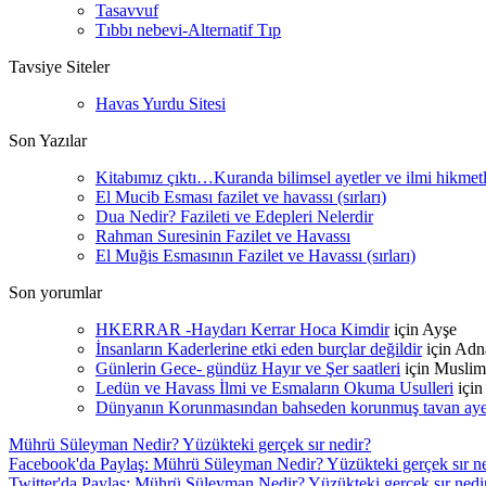
Tasavvuf
Tıbbı nebevi-Alternatif Tıp
Tavsiye Siteler
Havas Yurdu Sitesi
Son Yazılar
Kitabımız çıktı…Kuranda bilimsel ayetler ve ilmi hikmet
El Mucib Esması fazilet ve havassı (sırları)
Dua Nedir? Fazileti ve Edepleri Nelerdir
Rahman Suresinin Fazilet ve Havassı
El Muğis Esmasının Fazilet ve Havassı (sırları)
Son yorumlar
HKERRAR -Haydarı Kerrar Hoca Kimdir
için
Ayşe
İnsanların Kaderlerine etki eden burçlar değildir
için
Adn
Günlerin Gece- gündüz Hayır ve Şer saatleri
için
Muslim
Ledün ve Havass İlmi ve Esmaların Okuma Usulleri
içi
Dünyanın Korunmasından bahseden korunmuş tavan ayetle
Mührü Süleyman Nedir? Yüzükteki gerçek sır nedir?
Facebook'da Paylaş: Mührü Süleyman Nedir? Yüzükteki gerçek sır ne
Twitter'da Paylaş: Mührü Süleyman Nedir? Yüzükteki gerçek sır nedi