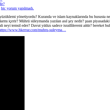
ir?
a
hiç yorum yapılmadı.
yüzüklemi yönetiyordu? Kuranda ve islam kaynaklarında bu hususta ne d
ımlarmı içerir? Mührü süleymanda yazılan asıl şey nedir? şuan piyasad
kali neyi temsil eder? Davut yıldızı sadece israillileremi aittir? berek
https://www.hkerrar.com/muhru-suleyma…