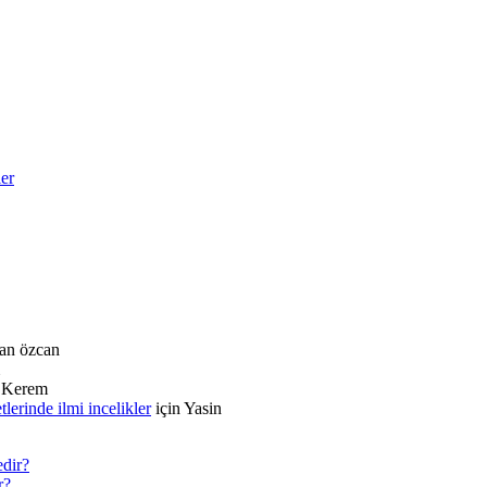
ler
an özcan
n
Kerem
rinde ilmi incelikler
için
Yasin
dir?
r?