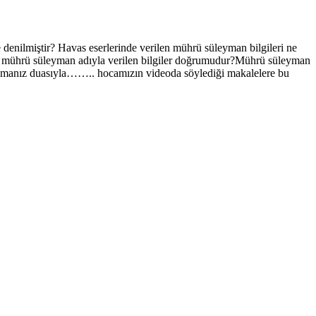
enilmiştir? Havas eserlerinde verilen mührü süleyman bilgileri ne
aki mührü süleyman adıyla verilen bilgiler doğrumudur?Mührü süleyman
et bulmanız duasıyla…….. hocamızın videoda söylediği makalelere bu