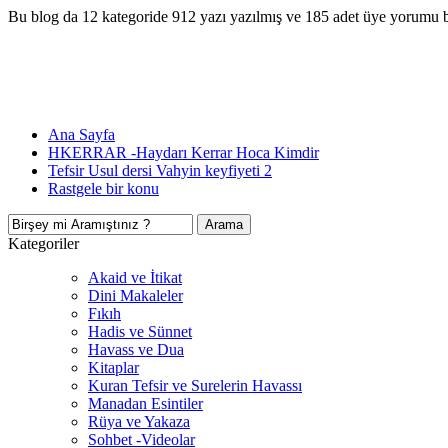
Bu blog da 12 kategoride 912 yazı yazılmış ve 185 adet üye yorumu 
Ana Sayfa
HKERRAR -Haydarı Kerrar Hoca Kimdir
Tefsir Usul dersi Vahyin keyfiyeti 2
Rastgele bir konu
Kategoriler
Akaid ve İtikat
Dini Makaleler
Fıkıh
Hadis ve Sünnet
Havass ve Dua
Kitaplar
Kuran Tefsir ve Surelerin Havassı
Manadan Esintiler
Rüya ve Yakaza
Sohbet -Videolar