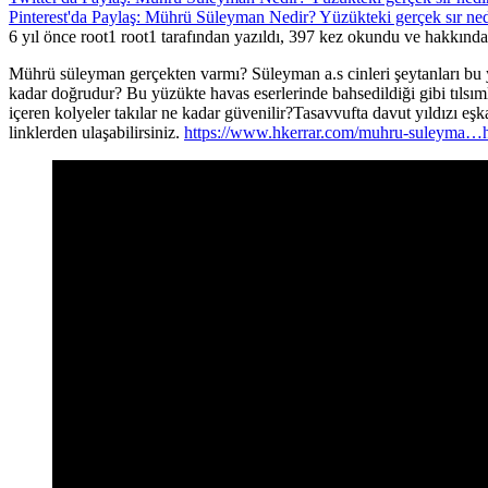
Pinterest'da Paylaş: Mührü Süleyman Nedir? Yüzükteki gerçek sır ned
6 yıl önce root1 root1 tarafından yazıldı, 397 kez okundu ve hakkınd
Mührü süleyman gerçekten varmı? Süleyman a.s cinleri şeytanları bu 
kadar doğrudur? Bu yüzükte havas eserlerinde bahsedildiği gibi tıls
içeren kolyeler takılar ne kadar güvenilir?Tasavvufta davut yıldızı eş
linklerden ulaşabilirsiniz.
https://www.hkerrar.com/muhru-suleyma…