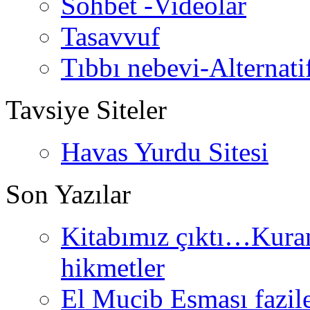
Sohbet -Videolar
Tasavvuf
Tıbbı nebevi-Alternati
Tavsiye Siteler
Havas Yurdu Sitesi
Son Yazılar
Kitabımız çıktı…Kurand
hikmetler
El Mucib Esması fazilet