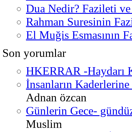
Dua Nedir? Fazileti ve
Rahman Suresinin Fazi
El Muğis Esmasının Faz
Son yorumlar
HKERRAR -Haydarı Ke
İnsanların Kaderlerine 
Adnan özcan
Günlerin Gece- gündüz 
Muslim