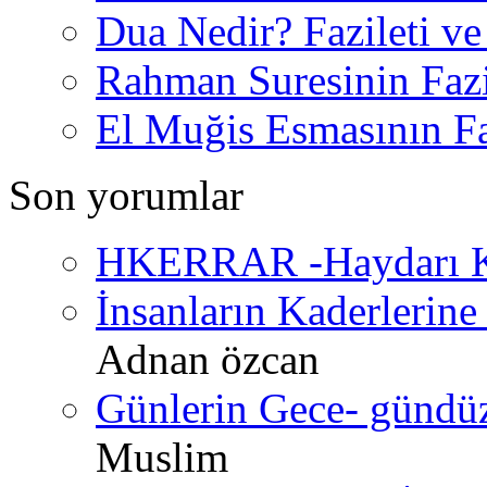
Dua Nedir? Fazileti ve
Rahman Suresinin Fazi
El Muğis Esmasının Faz
Son yorumlar
HKERRAR -Haydarı Ke
İnsanların Kaderlerine 
Adnan özcan
Günlerin Gece- gündüz 
Muslim