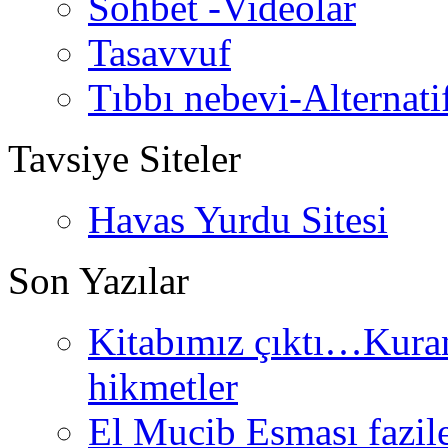
Sohbet -Videolar
Tasavvuf
Tıbbı nebevi-Alternati
Tavsiye Siteler
Havas Yurdu Sitesi
Son Yazılar
Kitabımız çıktı…Kurand
hikmetler
El Mucib Esması fazilet