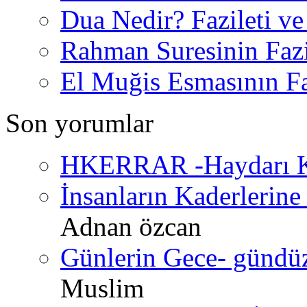
Dua Nedir? Fazileti ve
Rahman Suresinin Fazi
El Muğis Esmasının Faz
Son yorumlar
HKERRAR -Haydarı Ke
İnsanların Kaderlerine 
Adnan özcan
Günlerin Gece- gündüz 
Muslim