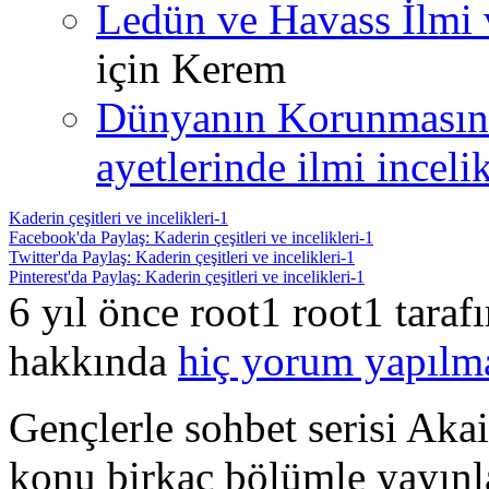
Ledün ve Havass İlmi 
için
Kerem
Dünyanın Korunmasın
ayetlerinde ilmi incelik
Kaderin çeşitleri ve incelikleri-1
Facebook'da Paylaş: Kaderin çeşitleri ve incelikleri-1
Twitter'da Paylaş: Kaderin çeşitleri ve incelikleri-1
Pinterest'da Paylaş: Kaderin çeşitleri ve incelikleri-1
6 yıl önce root1 root1 tara
hakkında
hiç yorum yapılm
Gençlerle sohbet serisi Ak
konu birkaç bölümle yayınla