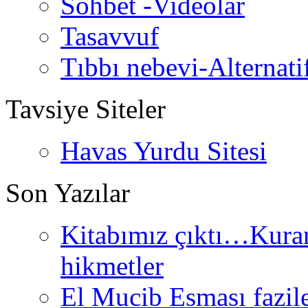
Sohbet -Videolar
Tasavvuf
Tıbbı nebevi-Alternati
Tavsiye Siteler
Havas Yurdu Sitesi
Son Yazılar
Kitabımız çıktı…Kurand
hikmetler
El Mucib Esması fazilet