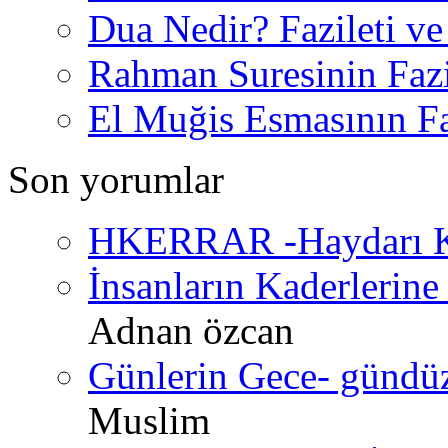
Dua Nedir? Fazileti ve
Rahman Suresinin Fazi
El Muğis Esmasının Faz
Son yorumlar
HKERRAR -Haydarı Ke
İnsanların Kaderlerine 
Adnan özcan
Günlerin Gece- gündüz 
Muslim