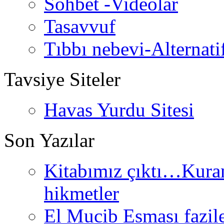
Sohbet -Videolar
Tasavvuf
Tıbbı nebevi-Alternati
Tavsiye Siteler
Havas Yurdu Sitesi
Son Yazılar
Kitabımız çıktı…Kurand
hikmetler
El Mucib Esması fazilet