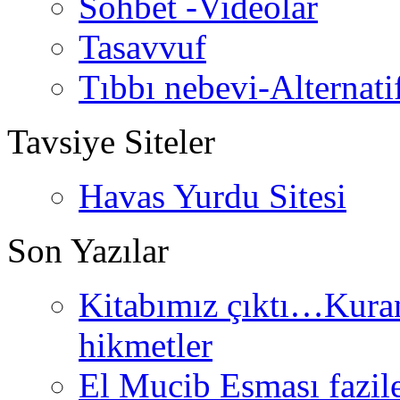
Sohbet -Videolar
Tasavvuf
Tıbbı nebevi-Alternati
Tavsiye Siteler
Havas Yurdu Sitesi
Son Yazılar
Kitabımız çıktı…Kurand
hikmetler
El Mucib Esması fazilet