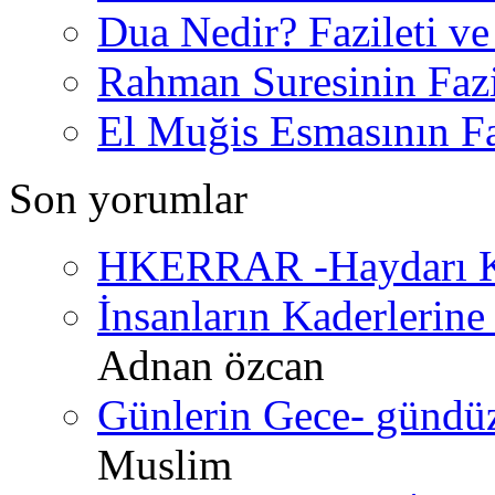
Dua Nedir? Fazileti ve
Rahman Suresinin Fazi
El Muğis Esmasının Faz
Son yorumlar
HKERRAR -Haydarı Ke
İnsanların Kaderlerine 
Adnan özcan
Günlerin Gece- gündüz 
Muslim