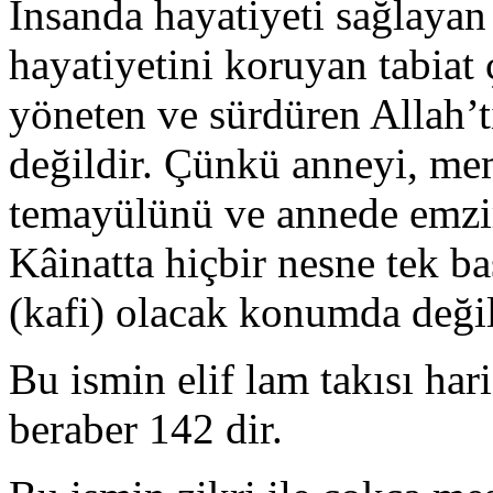
İnsanda hayatiyeti sağlaya
hayatiyetini koruyan tabiat 
yöneten ve sürdüren Allah’t
değildir. Çünkü anneyi, me
temayülünü ve annede emzirm
Kâinatta hiçbir nesne tek ba
(kafi) olacak konumda değil
Bu ismin elif lam takısı hari
beraber 142 dir.