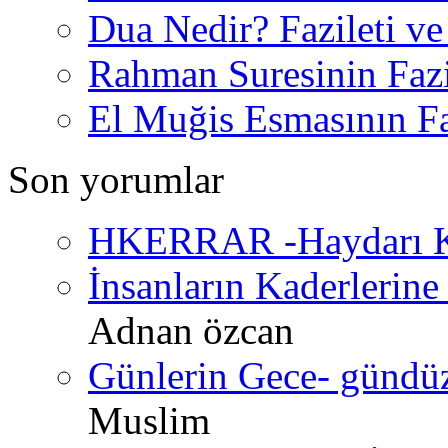
Dua Nedir? Fazileti ve
Rahman Suresinin Fazi
El Muğis Esmasının Faz
Son yorumlar
HKERRAR -Haydarı Ke
İnsanların Kaderlerine 
Adnan özcan
Günlerin Gece- gündüz 
Muslim