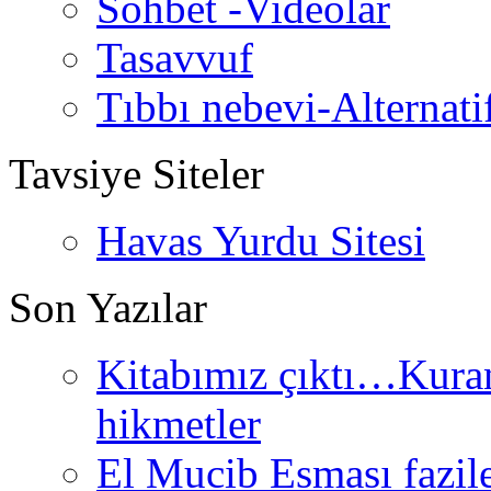
Sohbet -Videolar
Tasavvuf
Tıbbı nebevi-Alternati
Tavsiye Siteler
Havas Yurdu Sitesi
Son Yazılar
Kitabımız çıktı…Kurand
hikmetler
El Mucib Esması fazilet