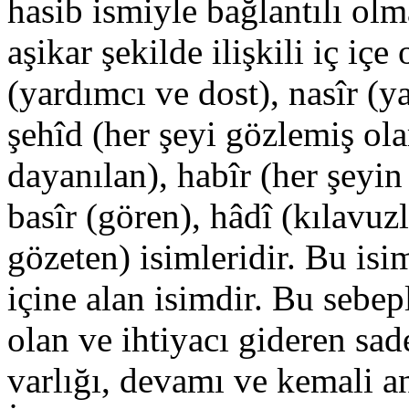
hasib ismiyle bağlantılı ol
aşikar şekilde ilişkili iç iç
(yardımcı ve dost), nasîr (y
şehîd (her şeyi gözlemiş ola
dayanılan), habîr (her şeyi
basîr (gören), hâdî (kılavu
gözeten) isimleridir. Bu isi
içine alan isimdir. Bu sebep
olan ve ihtiyacı gideren sad
varlığı, devamı ve kemali