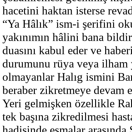
hacetini haktan isterse rev
“Ya Hâlık” ism-i şerifini o
yakınımın hâlini bana bildi
duasını kabul eder ve haber
durumunu rüya veya ilham y
olmayanlar Halıg ismini Bar
beraber zikretmeye devam ed
Yeri gelmişken özellikle Ra
tek başına zikredilmesi hasta
hadisinde esmalar arasında 