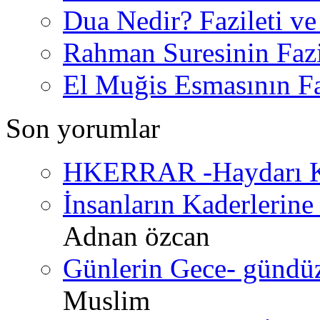
Dua Nedir? Fazileti ve
Rahman Suresinin Fazi
El Muğis Esmasının Faz
Son yorumlar
HKERRAR -Haydarı Ke
İnsanların Kaderlerine 
Adnan özcan
Günlerin Gece- gündüz 
Muslim