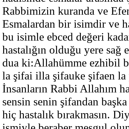
Rabbimizin kuranda ve Efen
Esmalardan bir isimdir ve ha
bu isimle ebced değeri kad
hastalığın olduğu yere sağ 
dua ki:Allahümme ezhibil ba
la şifai illa şifauke şifaen
İnsanların Rabbi Allahım has
sensin senin şifandan başka 
hiç hastalık bırakmasın. Diy
ismiyle beraber meşgul olun