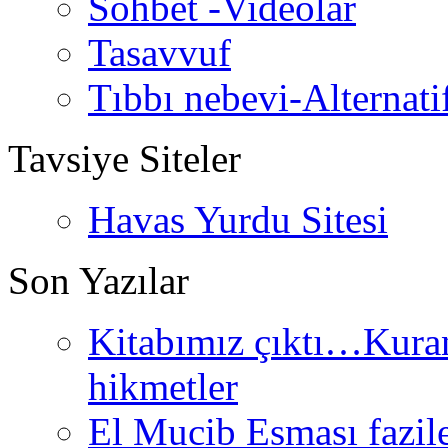
Sohbet -Videolar
Tasavvuf
Tıbbı nebevi-Alternati
Tavsiye Siteler
Havas Yurdu Sitesi
Son Yazılar
Kitabımız çıktı…Kurand
hikmetler
El Mucib Esması fazilet