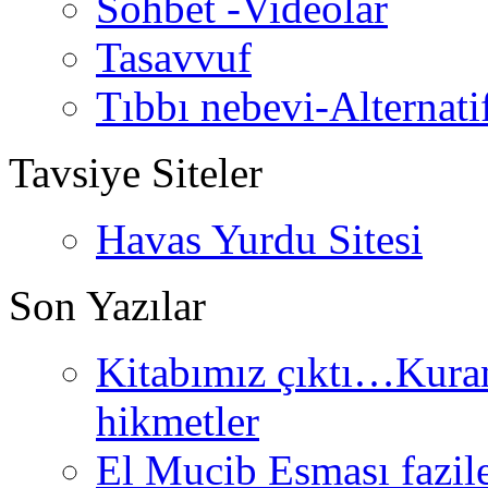
Sohbet -Videolar
Tasavvuf
Tıbbı nebevi-Alternati
Tavsiye Siteler
Havas Yurdu Sitesi
Son Yazılar
Kitabımız çıktı…Kurand
hikmetler
El Mucib Esması fazilet