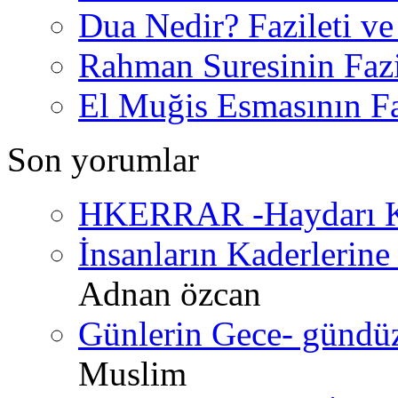
Dua Nedir? Fazileti ve
Rahman Suresinin Fazi
El Muğis Esmasının Faz
Son yorumlar
HKERRAR -Haydarı Ke
İnsanların Kaderlerine 
Adnan özcan
Günlerin Gece- gündüz 
Muslim