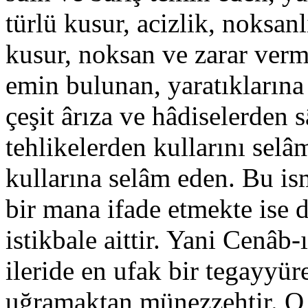
türlü kusur, acizlik, noksan
kusur, noksan ve zarar ver
emin bulunan, yaratıklarına
çeşit ârıza ve hâdiselerden s
tehlikelerden kullarını selâ
kullarına selâm eden. Bu ism
bir mana ifade etmekte ise 
istikbale aittir. Yani Cenâb-
ileride en ufak bir tegayyüre
uğramaktan münezzehtir. O,