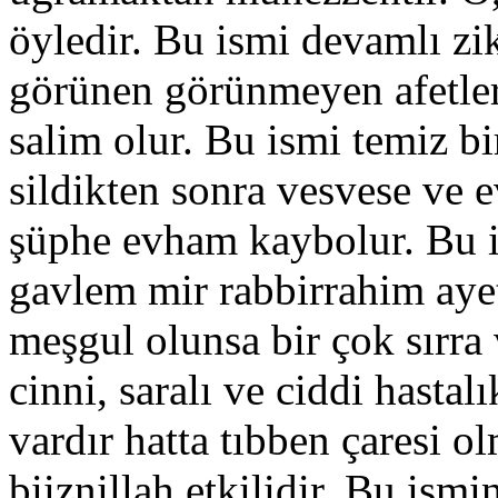
öyledir. Bu ismi devamlı zi
görünen görünmeyen afetle
salim olur. Bu ismi temiz bi
sildikten sonra vesvese ve 
şüphe evham kaybolur. Bu i
gavlem mir rabbirrahim ayet
meşgul olunsa bir çok sırra
cinni, saralı ve ciddi hasta
vardır hatta tıbben çaresi o
biiznillah etkilidir. Bu ismi