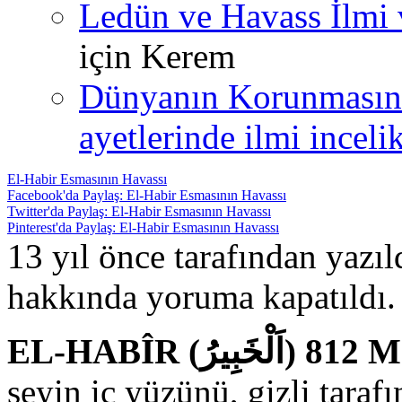
Ledün ve Havass İlmi 
için
Kerem
Dünyanın Korunmasın
ayetlerinde ilmi incelik
El-Habir Esmasının Havassı
Facebook'da Paylaş: El-Habir Esmasının Havassı
Twitter'da Paylaş: El-Habir Esmasının Havassı
Pinterest'da Paylaş: El-Habir Esmasının Havassı
13 yıl önce tarafından yazı
hakkında
yoruma kapatıldı.
EL-HA
şeyin iç yüzünü, gizli tarafı