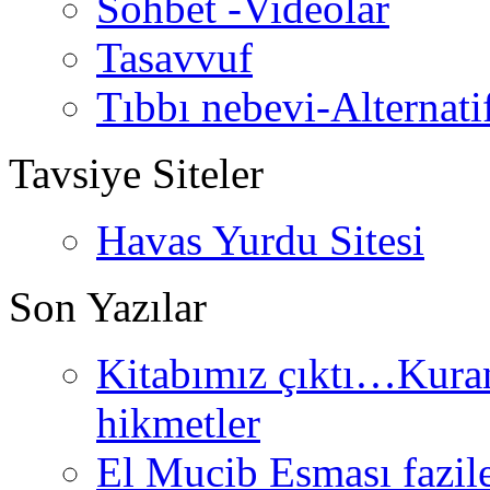
Sohbet -Videolar
Tasavvuf
Tıbbı nebevi-Alternati
Tavsiye Siteler
Havas Yurdu Sitesi
Son Yazılar
Kitabımız çıktı…Kurand
hikmetler
El Mucib Esması fazilet