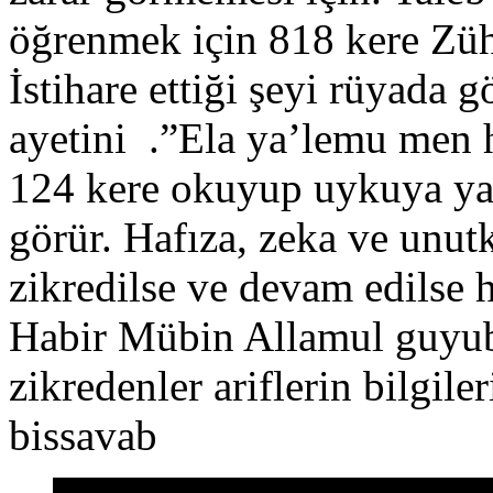
öğrenmek için 818 kere Züh
İstihare ettiği şeyi rüyada
ayetini .”Ela ya’lemu men 
124 kere okuyup uykuya yats
görür. Hafıza, zeka ve unut
zikredilse ve devam edilse h
Habir Mübin Allamul guyub
zikredenler ariflerin bilgil
bissavab