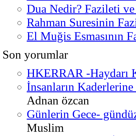
Dua Nedir? Fazileti ve
Rahman Suresinin Fazi
El Muğis Esmasının Faz
Son yorumlar
HKERRAR -Haydarı Ke
İnsanların Kaderlerine 
Adnan özcan
Günlerin Gece- gündüz 
Muslim