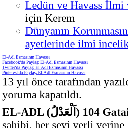
Ledün ve Havass İlmi 
için
Kerem
Dünyanın Korunmasın
ayetlerinde ilmi incelik
El-Adl Esmasının Havassı
Facebook'da Paylaş: El-Adl Esmasının Havassı
Twitter'da Paylaş: El-Adl Esmasının Havassı
Pinterest'da Paylaş: El-Adl Esmasının Havassı
13 yıl önce tarafından yazı
yoruma kapatıldı.
EL-ADL (لُ) 104
sahibi, her şeyi yerli yerin