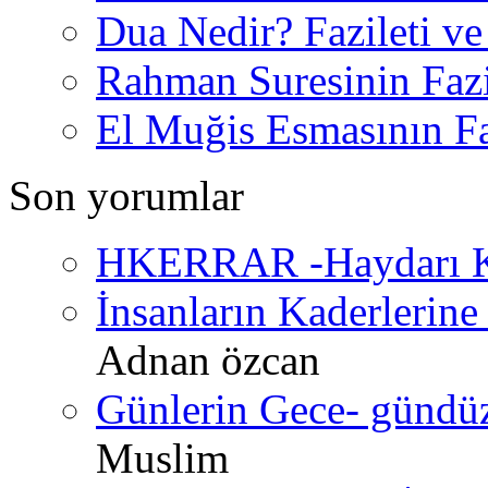
Dua Nedir? Fazileti ve
Rahman Suresinin Fazi
El Muğis Esmasının Faz
Son yorumlar
HKERRAR -Haydarı Ke
İnsanların Kaderlerine 
Adnan özcan
Günlerin Gece- gündüz 
Muslim