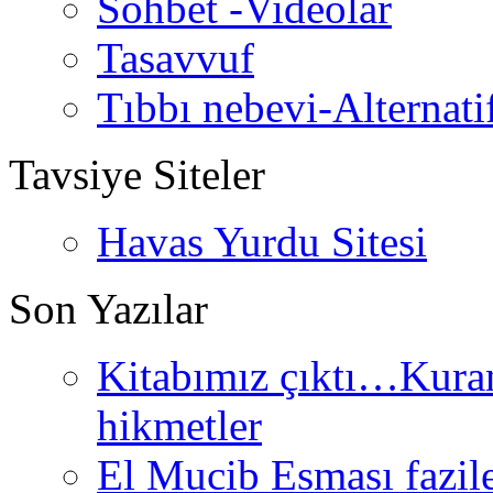
Sohbet -Videolar
Tasavvuf
Tıbbı nebevi-Alternati
Tavsiye Siteler
Havas Yurdu Sitesi
Son Yazılar
Kitabımız çıktı…Kurand
hikmetler
El Mucib Esması fazilet