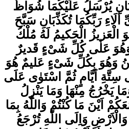
َذِّبَانِ يُرْسَلُ عَلَيْكُمَا شُوَاظٌ
ٰلَاءِ رَبِّكُمَا تُكَذِّبَانِ سَبَّحَ
َ الْعَزيزُ الْحَكيمُ لَهُ مُلْكُ
هُوَ عَلٰى كُلِّ شَیْءٍ قَديرٌ
اطِنُ وَهُوَ بِكُلِّ شَیْءٍ عَليمٌ هُوَ
تَّةِ اَيَّامٍ ثُمَّ اسْتَوٰى عَلَى
ا يَخْرُجُ مِنْهَا وَمَا يَنْزِلُ
ُمْ اَيْنَ مَا كُنْتُمْ وَاللّٰهُ بِمَا
الْاَرْضِ وَاِلَى اللّٰهِ تُرْجَعُ