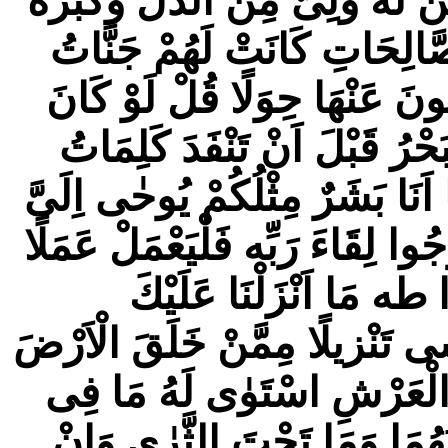
َهُ وَلِىٌّ مِنَ الذُّلِّ وَكَبِّرْهُ
صَّالِحَاتِ كَانَتْ لَهُمْ جَنَّاتُ
ُونَ عَنْهَا حِوَلًا قُلْ لَوْ كَانَ
َحْرُ قَبْلَ اَنْ تَنْفَدَ كَلِمَاتُ
ا اَنَا بَشَرٌ مِثْلُكُمْ يُوحٰى اِلَیَّ
ْجُوا لِقَاءَ رَبِّه فَلْيَعْمَلْ عَمَلًا
ا طه مَا اَنْزَلْنَا عَلَيْكَ
ْشٰى تَنْزيلًا مِمَّنْ خَلَقَ الْاَرْضَ
 الْعَرْشِ اسْتَوٰى لَهُ مَا فِى
هُمَا وَمَا تَحْتَ الثَّرٰى وَاِنْ