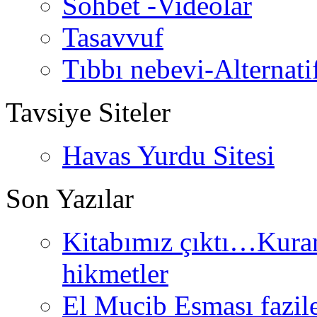
Sohbet -Videolar
Tasavvuf
Tıbbı nebevi-Alternati
Tavsiye Siteler
Havas Yurdu Sitesi
Son Yazılar
Kitabımız çıktı…Kurand
hikmetler
El Mucib Esması fazilet