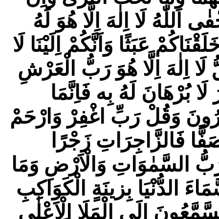
ٰى اَللّٰهُ لَا اِلٰهَ اِلَّا هُوَ لَهُ
ْنَاكُمْ عَبَثًا وَاَنَّكُمْ اِلَيْنَا لَا
لَا اِلٰهَ اِلَّا هُوَ رَبُّ الْعَرْشِ
لَا بُرْهَانَ لَهُ بِه فَاِنَّمَا
َافِرُونَ وَقُلْ رَبِّ اغْفِرْ وَارْحَمْ
َفًّا فَالزَّاجِرَاتِ زَجْرًا
ٌ رَبُّ السَّمٰوَاتِ وَالْاَرْضِ وَمَا
سَّمَاءَ الدُّنْيَا بِزينَةٍ الْكَوَاكِبِ
َمَّعُونَ اِلَى الْمَلَاِ الْاَعْلٰى