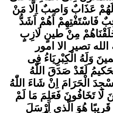
َهُمْ عَذَابٌ وَاصِبٌ اِلَّا مَنْ
ٌ فَاسْتَفْتِهِمْ اَهُمْ اَشَدُّ
ا خَلَقْنَاهُمْ مِنْ طينٍ لَازِبٍ
الله تصير الا امور
ينَ وَلَهُ الْكِبْرِيَاءُ فِى
حَكيمُ لَقَدْ صَدَقَ اللّٰهُ
مَسْجِدَ الْحَرَامَ اِنْ شَاءَ اللّٰهُ
 لَا تَخَافُونَ فَعَلِمَ مَا لَمْ
 قَريبًا هُوَ الَّذى اَرْسَلَ