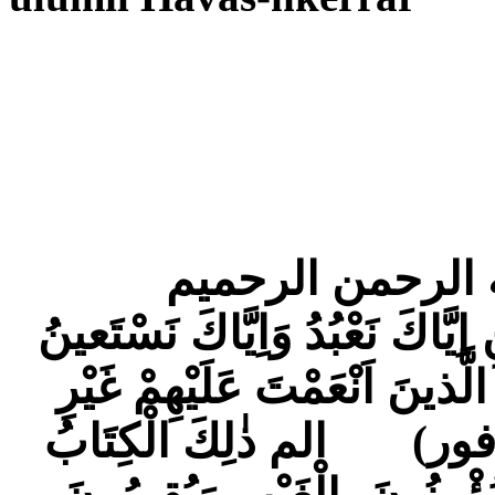
 الرحمن الرحميم
يَّاكَ نَعْبُدُ وَاِيَّاكَ نَسْتَعينُ
َذينَ اَنْعَمْتَ عَلَيْهِمْ غَيْرِ
َ ( افور) الم ذٰلِكَ الْكِتَابُ