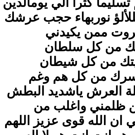
سليما كثرا الي يومالدين
بللألؤ نوربهاء حجب عرشك
روت ممن يكيدني
ك من كل سلطان
يتك من كل شيطان
سرك من كل هم وغم
ة العرش ياشديد البطش
 ظلمني واغلب من
ي ان الله قوى عزيز اللهم