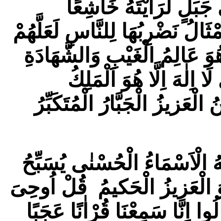
 جَبَلٍ لَرَاَيْتَهُ خَاشِعًا
ْثَالُ نَضْرِبُهَا لِلنَّاسِ لَعَلَّهُمْ
 هُوَ عَالِمُ الْغَيْبِ وَالشَّهَادَةِ
اِلٰهَ اِلَّا هُوَ اَلْمَلِكُ
لْعَزيزُ الْجَبَّارُ الْمُتَكَبِّرُ
َهُ الْاَسْمَاءُ الْحُسْنٰى يُسَبِّحُ
َ الْعَزيزُ الْحَكيمُ قُلْ اُوحِىَ
لُوا اِنَّا سَمِعْنَا قُرْاٰنًا عَجَبًا