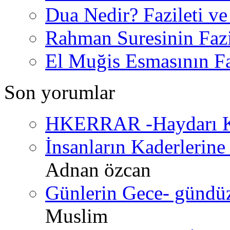
Dua Nedir? Fazileti ve
Rahman Suresinin Fazi
El Muğis Esmasının Faz
Son yorumlar
HKERRAR -Haydarı Ke
İnsanların Kaderlerine 
Adnan özcan
Günlerin Gece- gündüz 
Muslim