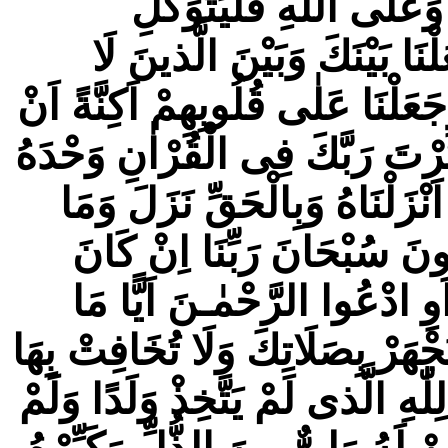
َعَلَى اللّٰهِ فَلْيَتَوَكَّلِ
ْنَا بَيْنَكَ وَبَيْنَ الَّذينَ لَا
عَلْنَا عَلٰى قُلُوبِهِمْ اَكِنَّةً اَنْ
َرْتَ رَبَّكَ فِى الْقُرْاٰنِ وَحْدَهُ
َنْزَلْنَاهُ وَبِالْحَقِّ نَزَلَ وَمَا
لُونَ سُبْحَانَ رَبِّنَا اِنْ كَانَ
َوِ ادْعُوا الرَّحْمٰـنَ اَيًّا مَا
ْهَرْ بِصَلَاتِكَ وَلَا تُخَافِتْ بِهَا
ّٰهِ الَّذى لَمْ يَتَّخِذْ وَلَدًا وَلَمْ