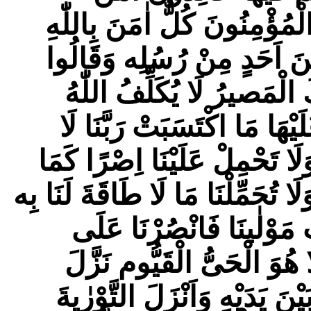
لْمُؤْمِنُونَ كُلٌّ اٰمَنَ بِاللّٰهِ
َيْنَ اَحَدٍ مِنْ رُسُلِه وَقَالُوا
كَ الْمَصيرُ لَا يُكَلِّفُ اللّٰهُ
يْهَا مَا اكْتَسَبَتْ رَبَّنَا لَا
وَلَا تَحْمِلْ عَلَيْنَا اِصْرًا كَمَا
لَا تُحَمِّلْنَا مَا لَا طَاقَةَ لَنَا بِه
َ مَوْلٰینَا فَانْصُرْنَا عَلَى
ا هُوَ الْحَیُّ الْقَيُّوم نَزَّلَ
نَ يَدَيْهِ وَاَنْزَلَ التَّوْرٰیةَ