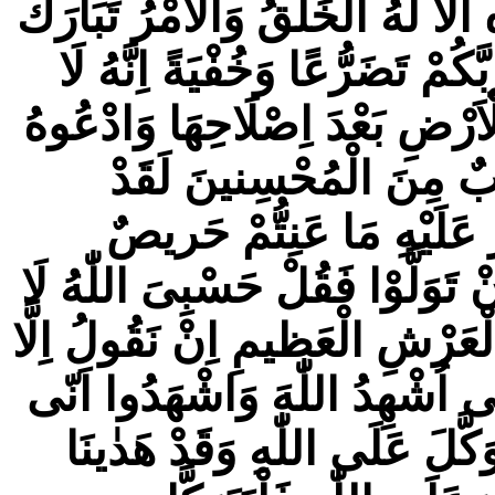
لَا لَهُ الْخَلْقُ وَالْاَمْرُ تَبَارَكَ
مْ تَضَرُّعًا وَخُفْيَةً اِنَّهُ لَا
اَرْضِ بَعْدَ اِصْلَاحِهَا وَادْعُوهُ
يبٌ مِنَ الْمُحْسِنينَ لَقَدْ
َلَيْهِ مَا عَنِتُّمْ حَريصٌ
تَوَلَّوْا فَقُلْ حَسْبِىَ اللّٰهُ لَا
ُ الْعَرْشِ الْعَظيمِ اِنْ نَقُولُ اِلَّا
ّى اُشْهِدُ اللّٰهَ وَاشْهَدُوا اَنّى
َكَّلَ عَلَى اللّٰهِ وَقَدْ هَدٰینَا