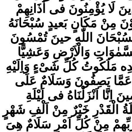
ينَ لَا يُؤْمِنُونَ فى اٰذَانِهِمْ
َوْنَ مِنْ مَكَانٍ بَعيدٍ سُبْحَانَهُ
 فَسُبْحَانَ اللّٰهِ حينَ تُمْسُونَ
َمٰوَاتِ وَالْاَرْضِ وَعَشِيًّا
ه مَلَكُوتُ كُلِّ شَیْءٍ وَاِلَيْهِ
ِ عَمَّا يَصِفُونَ وَسَلَامٌ عَلَى
َ اِنَّا اَنْزَلْنَاهُ فى لَيْلَةِ
ْلَةُ الْقَدْرِ خَيْرٌ مِنْ اَلْفِ شَهْرٍ
رَبِّهِمْ مِنْ كُلِّ اَمْرٍ سَلَامٌ هِىَ