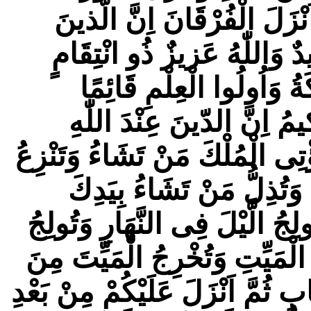
زَلَ الْفُرْقَانَ اِنَّ الَّذينَ
ٌ وَاللّٰهُ عَزيزٌ ذُو انْتِقَامٍ
ِكَةُ وَاُولُوا الْعِلْمِ قَائِمًا
كيمُ اِنَّ الدّينَ عِنْدَ اللّٰهِ
ؤْتِى الْمُلْكَ مَنْ تَشَاءُ وَتَنْزِعُ
 وَتُذِلُّ مَنْ تَشَاءُ بِيَدِكَ
ِجُ الَّيْلَ فِى النَّهَارِ وَتُولِجُ
الْمَيِّتِ وَتُخْرِجُ الْمَيِّتَ مِنَ
ٍ ثُمَّ اَنْزَلَ عَلَيْكُمْ مِنْ بَعْدِ