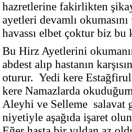
hazretlerine fakirlikten şik
ayetleri devamlı okumasını t
havassı elbet çoktur biz bu 
Bu Hirz Ayetlerini okumanın 
abdest alıp hastanın karşısı
oturur.
Yedi kere Estağfirul
kere Namazlarda okuduğumu
Aleyhi ve Selleme
salavat g
niyetiyle aşağıda işaret olu
Eğer hasta bir yıldan az old