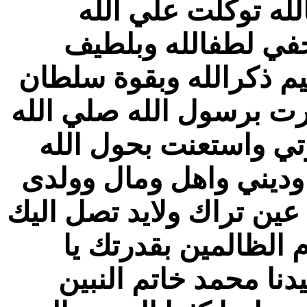
لله توكلت علي الله
خفي لطفالله وبلطيف
يم ذكرالله وبقوة سلطان
رت برسول الله صلي الله
ي واستعنت بحول الله
وديني واهل ومال وولدى
عين تراك ولايد تصل اليك
 الظالمين بقدرتك يا
نا محمد خاتم النبين