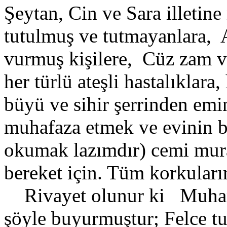
Şeytan, Cin ve Sara illetine
tutulmuş ve tutmayanlara,
vurmuş kişilere,
Cüz zam v
her türlü ateşli hastalıklara
büyü ve sihir şerrinden emi
muhafaza etmek ve evinin be
okumak lazımdır) cemi mura
bereket için. Tüm korkuları
Rivayet olunur ki
Muham
şöyle buyurmuştur; Felce tu