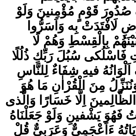
ِ صُدُورَ قَوْمٍ مُؤْمِنينَ وَلَوْ
ضِ لَافْتَدَتْ بِه وَاَسَرُّوا
يْنَهُمْ بِالْقِسْطِ وَهُمْ لَا
ِ فَاسْلُكى سُبُلَ رَبِّكِ ذُلُلًا
َلْوَانُهُ فيهِ شِفَاءٌ لِلنَّاسِ
َنُنَزِّلُ مِنَ الْقُرْاٰنِ مَا هُوَ
الظَّالِمينَ اِلَّا خَسَارًا وَالَّذى
فَهُوَ يَشْفينِ وَلَوْ جَعَلْنَاهُ
ٰيَاتُهُ ءَاَعْجَمِیٌّ وَعَرَبِىٌّ قُلْ