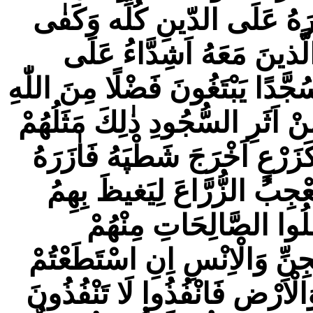
رَهُ عَلَى الدّينِ كُلِّه وَكَفٰى
لَّذينَ مَعَهُ اَشِدَّاءُ عَلَى
 سُجَّدًا يَبْتَغُونَ فَضْلًا مِنَ اللّٰهِ
َثَرِ السُّجُودِ ذٰلِكَ مَثَلُهُمْ
َزَرْعٍ اَخْرَجَ شَطْپَهُ فَاٰزَرَهُ
ِبُ الزُّرَّاعَ لِيَغيظَ بِهِمُ
مِلُوا الصَّالِحَاتِ مِنْهُمْ
ِنِّ وَالْاِنْسِ اِنِ اسْتَطَعْتُمْ
لْاَرْضِ فَانْفُذُوا لَا تَنْفُذُونَ