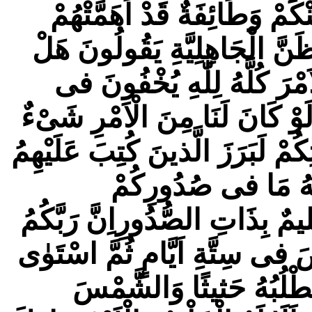
كُمْ وَطَائِفَةٌ قَدْ اَهَمَّتْهُمْ
ظَنَّ الْجَاهِلِيَّةِ يَقُولُونَ هَلْ
مْرَ كُلَّهُ لِلّٰهِ يُخْفُونَ فى
َوْ كَانَ لَنَا مِنَ الْاَمْرِ شَیْءٌ
ِكُمْ لَبَرَزَ الَّذينَ كُتِبَ عَلَيْهِمُ
للّٰهُ مَا فى صُدُورِكُمْ
مٌ بِذَاتِ الصُّدُورِاِنَّ رَبَّكُمُ
َ فى سِتَّةِ اَيَّامٍ ثُمَّ اسْتَوٰى
َطْلُبُهُ حَثيثًا وَالشَّمْسَ