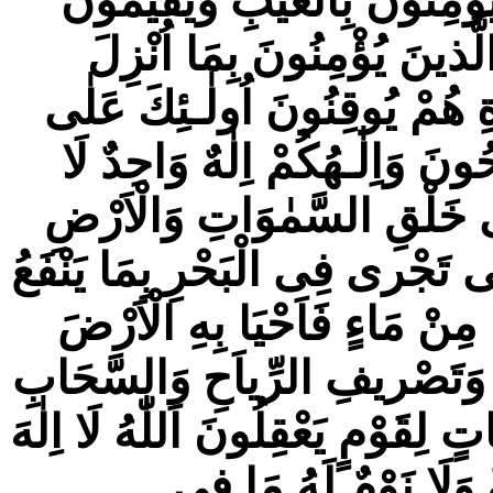
ُؤْمِنُونَ بِالْغَيْبِ وَيُقيمُونَ
لَّذينَ يُؤْمِنُونَ بِمَا اُنْزِلَ
رَةِ هُمْ يُوقِنُونَ اُولٰـئِكَ عَلٰى
ونَ وَاِلٰـهُكُمْ اِلٰهٌ وَاحِدٌ لَا
 فى خَلْقِ السَّمٰوَاتِ وَالْاَرْضِ
َّتى تَجْرى فِى الْبَحْرِ بِمَا يَنْفَعُ
مِنْ مَاءٍ فَاَحْيَا بِهِ الْاَرْضَ
َةٍ وَتَصْريفِ الرِّياَحِ وَالسَّحَابِ
ٍ لِقَوْمٍ يَعْقِلُونَ اَللّٰهُ لَا اِلٰهَ
ةٌ وَلَا نَوْمٌ لَهُ مَا فِى