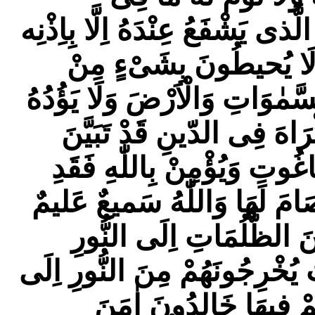
ى يَشْفَعُ عِنْدَهُ اِلَّا بِاِذْنِه
 وَلَا يُحيطُونَ بِشَیْءٍ مِنْ
سَّمٰوَاتِ وَالْاَرْضَ وَلَا يَؤُدُهُ
رَاهَ فِى الدّينِ قَدْ تَبَيَّنَ
غُوتِ وَيُؤْمِنْ بِاللّٰهِ فَقَدِ
صَامَ لَهَا وَاللّٰهُ سَميعٌ عَليمٌ
ِنَ الظُّلُمَاتِ اِلَى النُّورِ
 يُخْرِجُونَهُمْ مِنَ النُّورِ اِلَى
مْ فيهَا خَالِدُونَ اٰمَنَ