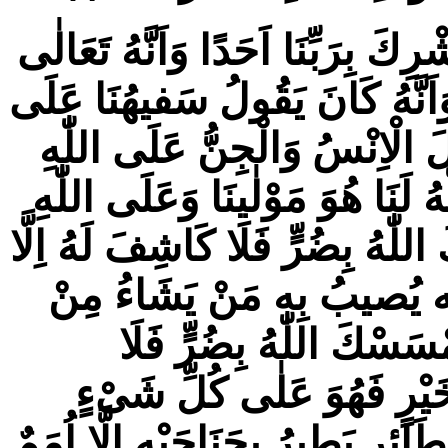
ِكَ بِرَبِّنَا اَحَدًا وَاَنَّهُ تَعَالٰى
ا وَاَنَّهُ كَانَ يَقُولُ سَفيهُنَا عَلَى
لَ الْاِنْسُ وَالْجِنُّ عَلَى اللّٰهِ
هُ لَنَا هُوَ مَوْلٰینَا وَعَلَى اللّٰهِ
للّٰهُ بِضُرٍّ فَلَا كَاشِفَ لَهُ اِلَّا
َضْلِه يُصيبُ بِه مَنْ يَشَاءُ مِنْ
ْسَسْكَ اللّٰهُ بِضُرٍّ فَلَا
خَيْرٍ فَهُوَ عَلٰى كُلِّ شَیْءٍ
ئِرٍ يَطيرُ بِجَنَاحَيْهِ اِلَّا اُمَمٌ