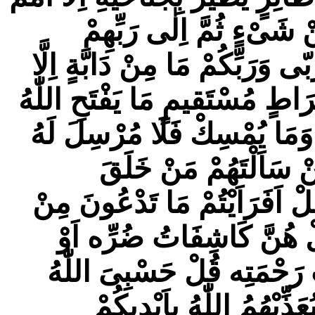
 شَیْءٍ ثُمَّ اِلٰى رَبِّهِمْ
 وَرَبِّكُمْ مَا مِنْ دَابَّةٍ اِلَّا
رَاطٍ مُسْتَقيمٍ مَا يَفْتَحِ اللّٰهُ
وَمَا يُمْسِكْ فَلَا مُرْسِلَ لَهُ
ْ سَاَلْتَهُمْ مَنْ خَلَقَ
لْ اَفَرَاَيْتُمْ مَا تَدْعُونَ مِنْ
َلْ هُنَّ كَاشِفَاتُ ضُرِّه اَوْ
رَحْمَتِه قُلْ حَسْبِىَ اللّٰهُ
عَذِّبْهُمُ اللّٰهُ باَيْديكُمْ