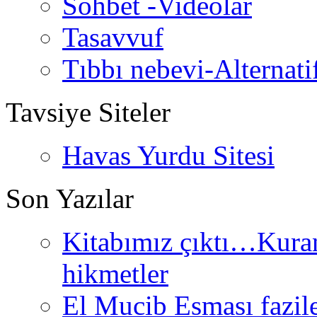
Sohbet -Videolar
Tasavvuf
Tıbbı nebevi-Alternati
Tavsiye Siteler
Havas Yurdu Sitesi
Son Yazılar
Kitabımız çıktı…Kurand
hikmetler
El Mucib Esması fazilet