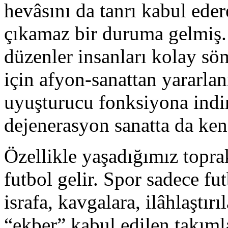
hevâsını da tanrı kabul eder
çıkamaz bir duruma gelmiş. 
düzenler insanları kolay s
için afyon-sanattan yararlan
uyuşturucu fonksiyona indir
dejenerasyon sanatta da ken
Özellikle yaşadığımız topra
futbol gelir. Spor sadece f
israfa, kavgalara, ilâhlaştır
“ekber” kabul edilen takımla