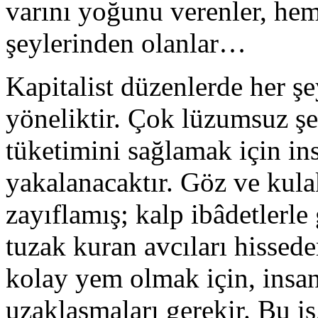
varını yoğunu verenler, he
şeylerinden olanlar…
Kapitalist düzenlerde her ş
yöneliktir. Çok lüzumsuz şey
tüketimini sağlamak için in
yakalanacaktır. Göz ve kulak
zayıflamış; kalp ibâdetlerl
tuzak kuran avcıları hissed
kolay yem olmak için, insan
uzaklaşmaları gerekir. Bu iş