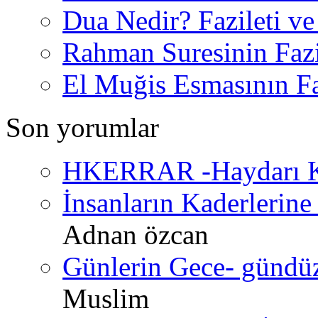
Dua Nedir? Fazileti ve
Rahman Suresinin Fazi
El Muğis Esmasının Faz
Son yorumlar
HKERRAR -Haydarı Ke
İnsanların Kaderlerine 
Adnan özcan
Günlerin Gece- gündüz 
Muslim