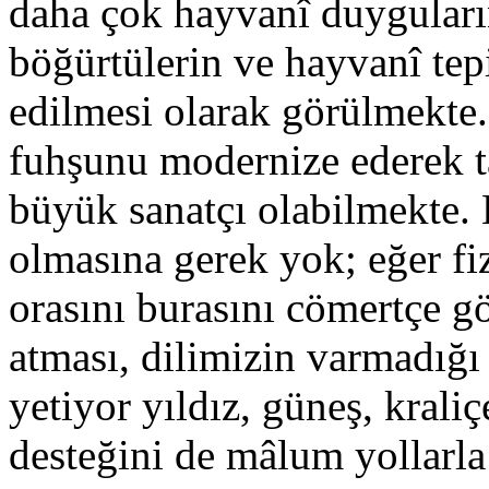
daha çok hayvanî duyguların
böğürtülerin ve hayvanî tep
edilmesi olarak görülmekte. 
fuhşunu modernize ederek ta
büyük sanatçı olabilmekte. 
olmasına gerek yok; eğer fiz
orasını burasını cömertçe g
atması, dilimizin varmadığı
yetiyor yıldız, güneş, kral
desteğini de mâlum yollarl