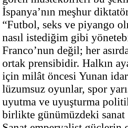
İspanya’nın meşhur diktatö
“Futbol, seks ve piyango ol
nasıl istediğim gibi yöneteb
Franco’nun değil; her asırda
ortak prensibidir. Halkın a
için milât öncesi Yunan idar
lüzumsuz oyunlar, spor yarış
uyutma ve uyuşturma politi
birlikte günümüzdeki sanat 
Sanat emperyalist güçlerin e