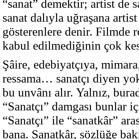
“sanat” demektir; artist de 
sanat dalıyla uğraşana artis
gösterenlere denir. Filmde 
kabul edilmediğinin çok kes
Şâire, edebiyatçıya, mimara,
ressama… sanatçı diyen yoktu
bu unvânı alır. Yalnız, bur
“Sanatçı” damgası bunlar i
“Sanatçı” ile “sanatkâr” ara
bana. Sanatkâr, sözlüğe bak