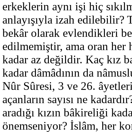
erkeklerin aynı işi hiç sık
anlayışıyla izah edilebilir?
bekâr olarak evlendikleri bel
edilmemiştir, ama oran her
kadar az değildir. Kaç kız 
kadar dâmâdının da nâmuslu
Nûr Sûresi, 3 ve 26. âyetler
açanların sayısı ne kadardır
aradığı kızın bâkireliği kad
önemseniyor? İslâm, her kon