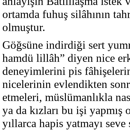
anlayışın Batılılaşma istek 
ortamda fuhuş silâhının tahr
olmuştur.
Göğsüne indirdiği sert yum
hamdü lillâh” diyen nice e
deneyimlerini pis fâhişeleri
nicelerinin evlendikten son
etmeleri, müslümanlıkla na
ya da kızları bu işi yapmış 
yıllarca hapis yatmayı seve