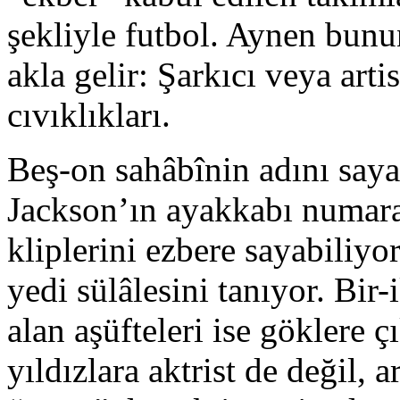
şekliyle futbol. Aynen bunun 
akla gelir: Şarkıcı veya arti
cıvıklıkları.
Beş-on sahâbînin adını say
Jackson’ın ayakkabı numara
kliplerini ezbere sayabiliyo
yedi sülâlesini tanıyor. Bir-
alan aşüfteleri ise göklere ç
yıldızlara aktrist de değil, a