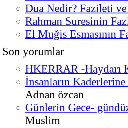
Dua Nedir? Fazileti ve
Rahman Suresinin Fazi
El Muğis Esmasının Faz
Son yorumlar
HKERRAR -Haydarı Ke
İnsanların Kaderlerine 
Adnan özcan
Günlerin Gece- gündüz 
Muslim