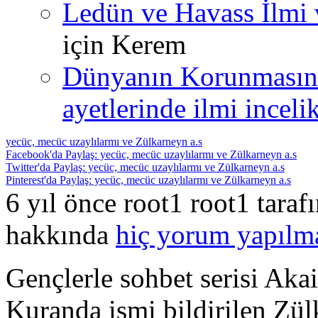
Ledün ve Havass İlmi 
için
Kerem
Dünyanın Korunmasın
ayetlerinde ilmi incelik
yecüc, mecüc uzaylılarmı ve Zülkarneyn a.s
Facebook'da Paylaş: yecüc, mecüc uzaylılarmı ve Zülkarneyn a.s
Twitter'da Paylaş: yecüc, mecüc uzaylılarmı ve Zülkarneyn a.s
Pinterest'da Paylaş: yecüc, mecüc uzaylılarmı ve Zülkarneyn a.s
6 yıl önce root1 root1 tara
hakkında
hiç yorum yapılm
Gençlerle sohbet serisi Ak
Kuranda ismi bildirilen Zü