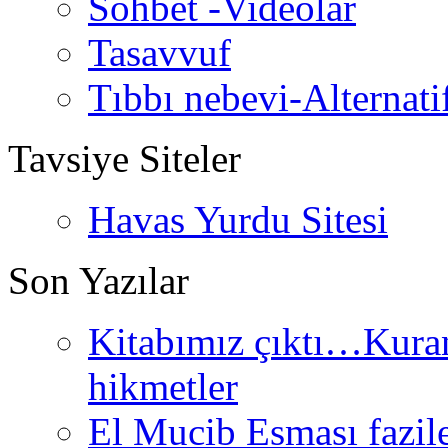
Sohbet -Videolar
Tasavvuf
Tıbbı nebevi-Alternati
Tavsiye Siteler
Havas Yurdu Sitesi
Son Yazılar
Kitabımız çıktı…Kurand
hikmetler
El Mucib Esması fazilet