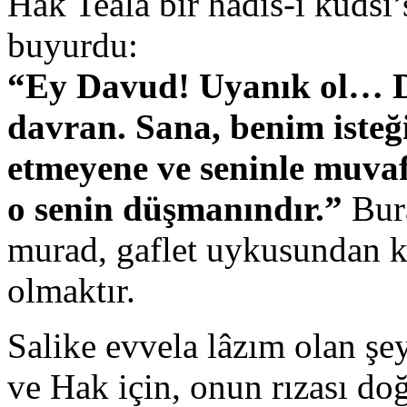
Hak Teâlâ bir hadis-i kudsî
buyurdu:
“Ey Davud! Uyanık ol… D
davran. Sana, benim isteğ
etmeyene ve seninle muva
o senin düşmanındır.”
Bura
murad, gaflet uykusundan ku
olmaktır.
Salike evvela lâzım olan ş
ve Hak için, onun rızası do