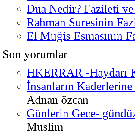
Dua Nedir? Fazileti ve
Rahman Suresinin Fazi
El Muğis Esmasının Faz
Son yorumlar
HKERRAR -Haydarı Ke
İnsanların Kaderlerine 
Adnan özcan
Günlerin Gece- gündüz 
Muslim