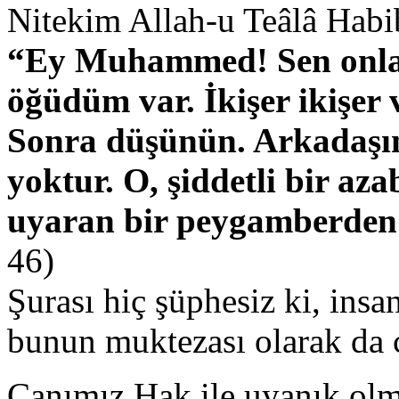
Nitekim Allah-u Teâlâ Habi
“Ey Muhammed! Sen onlara
öğüdüm var. İkişer ikişer 
Sonra düşünün. Arkadaşını
yoktur. O, şiddetli bir az
uyaran bir peygamberden b
46)
Şurası hiç şüphesiz ki, insan
bunun muktezası olarak da c
Canımız Hak ile uyanık ol