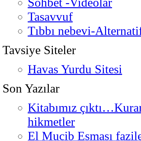
Sohbet -Videolar
Tasavvuf
Tıbbı nebevi-Alternati
Tavsiye Siteler
Havas Yurdu Sitesi
Son Yazılar
Kitabımız çıktı…Kurand
hikmetler
El Mucib Esması fazilet