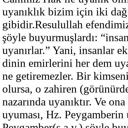
uyanıklık bizim için iki dağ
gibidir.Resulullah efendimiz
şöyle buyurmuşlardı: “insa
uyanırlar.” Yani, insanlar e
dinin emirlerini her dem uya
ne getiremezler. Bir kimseni
olursa, o zahiren (görünürde
nazarında uyanıktır. Ve on
uyuması, Hz. Peygamberin u
Peygamber(s.a.v.) şöyle bu