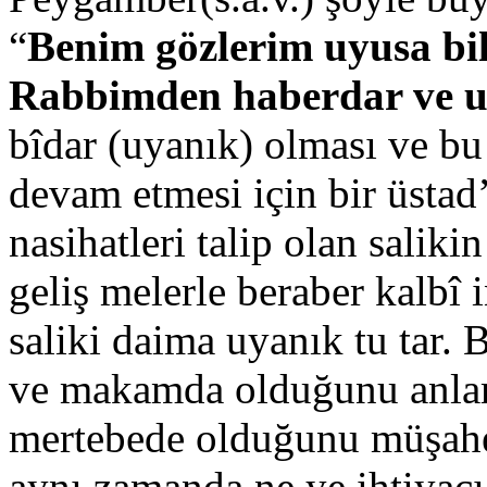
“
Benim gözlerim uyusa bi
Rabbimden haberdar ve u
bîdar (uyanık) olması ve bu 
devam etmesi için bir üstad
nasihatleri talip olan salikin
geliş melerle beraber kalbî 
saliki daima uyanık tu tar. 
ve makamda olduğunu anla
mertebede olduğunu müşah
aynı zamanda ne ye ihtiyacı