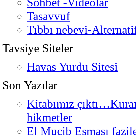
Sohbet -Videolar
Tasavvuf
Tıbbı nebevi-Alternati
Tavsiye Siteler
Havas Yurdu Sitesi
Son Yazılar
Kitabımız çıktı…Kurand
hikmetler
El Mucib Esması fazilet