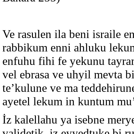
Ve rasulen ila beni israile 
rabbikum enni ahluku lekum 
enfuhu fihi fe yekunu tayra
vel ebrasa ve uhyil mevta b
te’kulune ve ma teddehirune
ayetel lekum in kuntum mu’
İz kalellahu ya isebne mery
validetik, iz eyyedtuke bi r