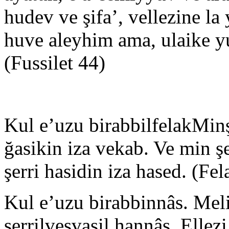
hudev ve şifa’, vellezine l
huve aleyhim ama, ulaike 
(Fussilet 44)
Kul e’uzu birabbilfelakMinş
ğasikin iza vekab. Ve min şe
şerri hasidin iza hased. (Fel
Kul e’uzu birabbinnâs. Meli
şerrilvesvasil hannâs. Ellez