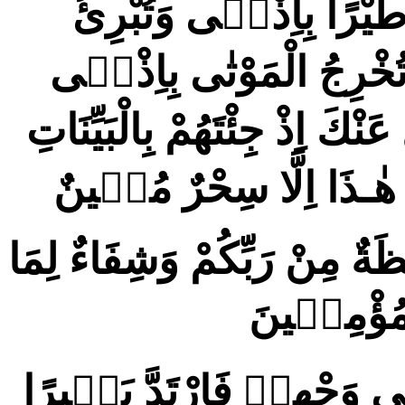
َيْرًا بِاِذْنٖى وَتُبْرِئُ
 تُخْرِجُ الْمَوْتٰى بِاِذْنٖى
 اِذْ جِئْتَهُمْ بِالْبَيِّنَاتِ
 هٰـذَا اِلَّا سِحْرٌ مُبٖينٌ
ِظَةٌ مِنْ رَبِّكُمْ وَشِفَاءٌ لِمَا
ْمُؤْمِنٖينَ
َلٰى وَجْهِهٖ فَارْتَدَّ بَصٖيرًا