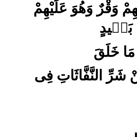
ْ وَقْرٌ وَهُوَ عَلَيْهِمْ
ٍ بَعٖيدٍ
 مَا خَلَقَ
 شَرِّ النَّفَّاثَاتِ فِى