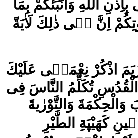
اِذْنِ اللّٰهِ وَاُنَبِّئُكُمْ بِمَا
ِكُمْ اِنَّ فٖى ذٰلِكَ لَاٰيَةً
يَمَ اذْكُرْ نِعْمَتٖى عَلَيْكَ
ِ الْقُدُسِ تُكَلِّمُ النَّاسَ فِى
بَ وَالْحِكْمَةَ وَالتَّوْرٰیةَ
ينِ كَهَيْپَةِ الطَّيْرِ