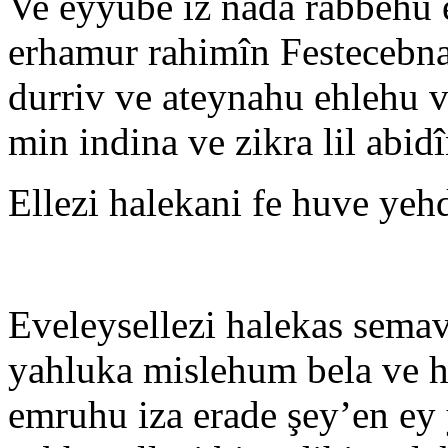
Ve eyyube iz nada rabbehu 
erhamur rahimîn Festecebna
durriv ve ateynahu ehlehu
min indina ve zikra lil abid
Ellezi halekani fe huve yeh
Eveleysellezi halekas semava
yahluka mislehum bela ve h
emruhu iza erade şey’en ey