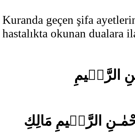
Kuranda geçen şifa ayetleri
hastalıkta okunan dualara i
مٰنِ الرَّحٖيمِ
رَّحْمٰـنِ الرَّحٖيمِ مَالِكِ