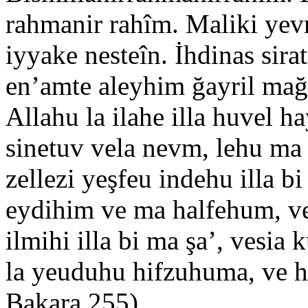
rahmanir rahîm. Maliki yev
iyyake nesteîn. İhdinas sira
en’amte aleyhim ğayril mağ
Allahu la ilahe illa huvel 
sinetuv vela nevm, lehu ma 
zellezi yeşfeu indehu illa b
eydihim ve ma halfehum, ve
ilmihi illa bi ma şa’, vesia
la yeuduhu hifzuhuma, ve hu
Bakara 255)