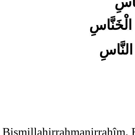
َّاسِ
الْخَنَّاسِ
لنَّاسِ
Bismillahirrahmanirrahîm. E