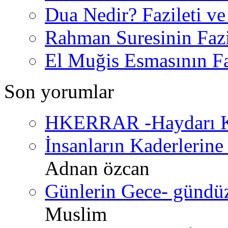
Dua Nedir? Fazileti ve
Rahman Suresinin Fazi
El Muğis Esmasının Faz
Son yorumlar
HKERRAR -Haydarı Ke
İnsanların Kaderlerine 
Adnan özcan
Günlerin Gece- gündüz 
Muslim