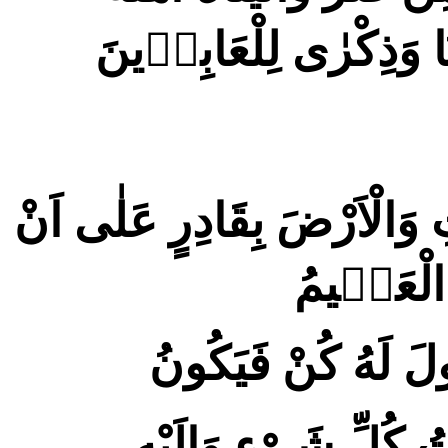
نَا وَذِكْرٰى لِلْعَابِدٖينَ
وَالْاَرْضَ بِقَادِرٍ عَلٰى اَنْ
ُ الْعَلٖيمُ
َقُولَ لَهُ كُنْ فَيَكُونُ
كُلِّ شَیْءٍ وَاِلَيْهِ