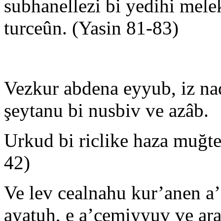
subhanellezi bi yedihi melek
turceûn. (Yasin 81-83)
Vezkur abdena eyyub, iz na
şeytanu bi nusbiv ve azâb.
Urkud bi riclike haza muğte
42)
Ve lev cealnahu kur’anen a’c
ayatuh, e a’cemiyyuv ve ara