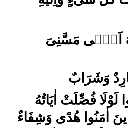
َبَّهُ اَنّٖى مَسَّنِىَ
ارِدٌ وَشَرَابٌ
وا لَوْلَا فُصِّلَتْ اٰيَاتُهُ
ذٖينَ اٰمَنُوا هُدًى وَشِفَاءٌ