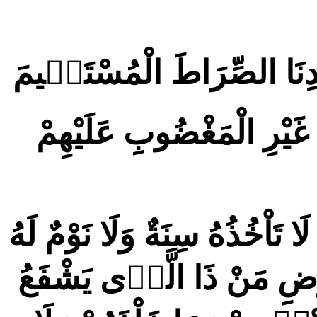
ِھْدِنَا الصِّرَاطَ الْمُسْتَقٖيمَ
غَيْرِ الْمَغْضُوبِ عَلَيْهِمْ
مُ لَا تَاْخُذُهُ سِنَةٌ وَلَا نَوْمٌ لَهُ
ْضِ مَنْ ذَا الَّذٖى يَشْفَعُ