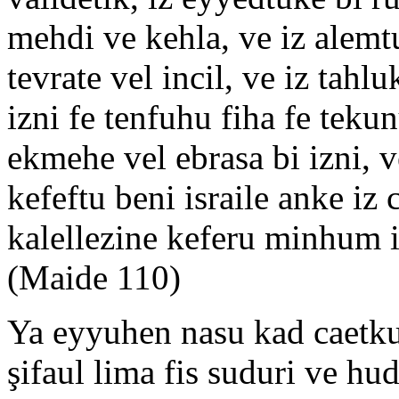
mehdi ve kehla, ve iz alemt
tevrate vel incil, ve iz tahlu
izni fe tenfuhu fiha fe teku
ekmehe vel ebrasa bi izni, ve
kefeftu beni israile anke iz 
kalellezine keferu minhum i
(Maide 110)
Ya eyyuhen nasu kad caetk
şifaul lima fis suduri ve hu