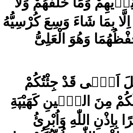
 اَيْدٖيهِمْ وَمَا خَلْفَهُمْ وَلَا
ا بِمَا شَاءَ وَسِعَ كُرْسِيُّهُ
ْظُهُمَا وَهُوَ الْعَلِىُّ
 اَنّٖى قَدْ جِئْتُكُمْ
لَكُمْ مِنَ الطّٖينِ كَهَيْپَةِ
 بِاِذْنِ اللّٰهِ وَاُبْرِئُ