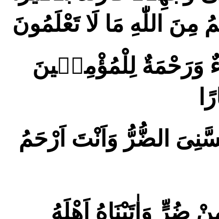
 مِنَ اللّٰهِ مَا لَا تَعْلَمُونَ
اءٌ وَرَحْمَةٌ لِلْمُؤْمِنٖينَ
رًا
َنِىَ الضُّرُّ وَاَنْتَ اَرْحَمُ
 ضُرٍّ وَاٰتَيْنَاهُ اَهْلَهُ