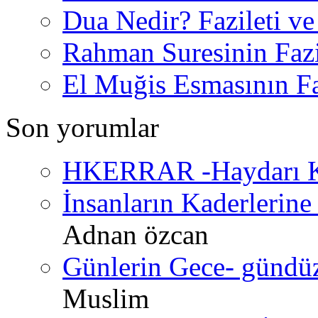
Dua Nedir? Fazileti ve
Rahman Suresinin Fazi
El Muğis Esmasının Faz
Son yorumlar
HKERRAR -Haydarı Ke
İnsanların Kaderlerine 
Adnan özcan
Günlerin Gece- gündüz 
Muslim