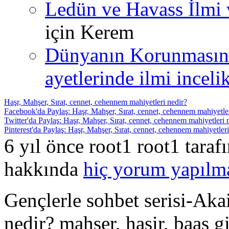
Ledün ve Havass İlmi 
için
Kerem
Dünyanın Korunmasın
ayetlerinde ilmi incelik
Haşr, Mahşer, Sırat, cennet, cehennem mahiyetleri nedir?
Facebook'da Paylaş: Haşr, Mahşer, Sırat, cennet, cehennem mahiyetler
Twitter'da Paylaş: Haşr, Mahşer, Sırat, cennet, cehennem mahiyetleri 
Pinterest'da Paylaş: Haşr, Mahşer, Sırat, cennet, cehennem mahiyetleri
6 yıl önce root1 root1 tara
hakkında
hiç yorum yapılm
Gençlerle sohbet serisi-Aka
nedir? mahşer, haşir, baas 