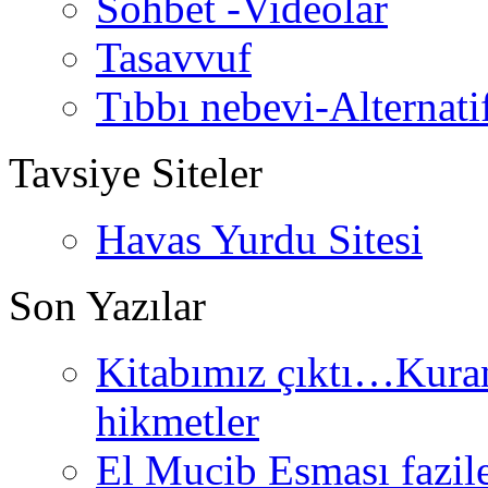
Sohbet -Videolar
Tasavvuf
Tıbbı nebevi-Alternati
Tavsiye Siteler
Havas Yurdu Sitesi
Son Yazılar
Kitabımız çıktı…Kurand
hikmetler
El Mucib Esması fazilet