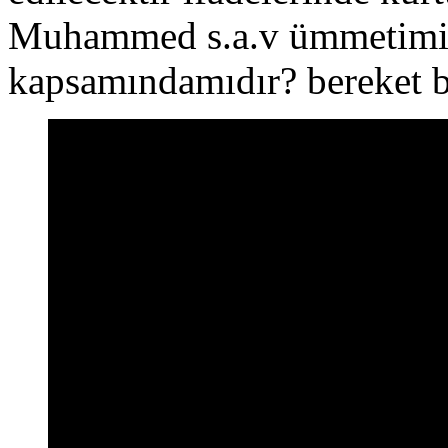
Muhammed s.a.v ümmetimidir
kapsamındamıdır? bereket 