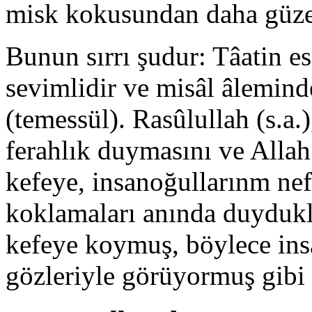
misk kokusundan daha güze
Bunun sırrı şudur: Tâatin es
se­vimlidir ve misâl âlemind
(temessül). Rasûlullah (s.a.
ferahlık duymasını ve Allah
kefeye, insanoğullarınm nef
koklamaları anında duydukla
kefeye koymuş, böylece insa
gözleriyle görüyormuş gibi 