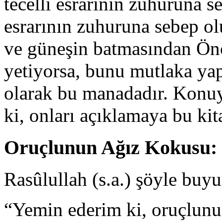
tecellî esrarının zuhuruna s
esrarının zuhuruna sebep o
ve güneşin batmasından Ön
yetiyorsa, bunu mutlaka ya
olarak bu manadadır. Konuyla
ki, onları açıklamaya bu ki
Oruçlunun Ağız Kokusu:
Rasûlullah (s.a.) şöyle buy
“Yemin ederim ki, oruçlunu