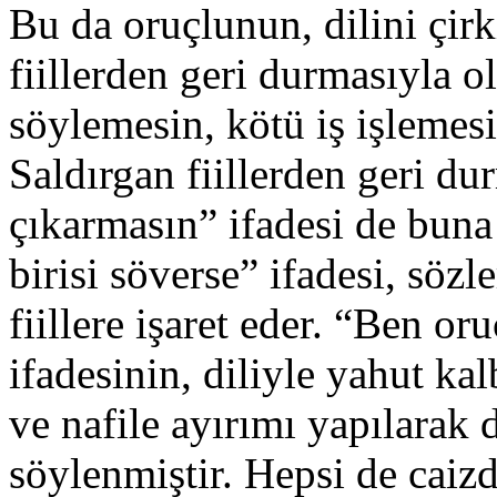
Bu da oruçlunun, dilini çir
fiillerden geri durmasıyla o
söylemesin, kötü iş işleme­si
Saldırgan fiillerden geri du
çıkarmasın” ifadesi de buna 
birisi söverse” ifadesi, sözl
fiillere işaret eder. “Ben or
ifadesinin, diliyle yahut kal
ve nafile ayırımı yapılarak 
söylen­miştir. Hepsi de caizd