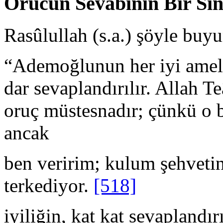
Orucun Sevabının Bir Sın
Rasûlullah (s.a.) şöyle buy
“Ademoğlunun her iyi ameli
dar sevaplandırılır. Allah 
oruç müstesnadır; çünkü o 
ancak
ben veririm; kulum şehveti
terkediyor.
[518]
iyiliğin, kat kat sevaplandır