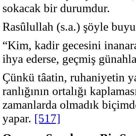
sokacak bir durum­dur.
Rasûlullah (s.a.) şöyle buy
“Kim, kadir gecesini inanar
ihya ederse, geçmiş günahla
Çünkü tâatin, ruhaniyetin 
ranlığının ortalığı kaplama
za­manlarda olmadık biçimde
yapar.
[517]