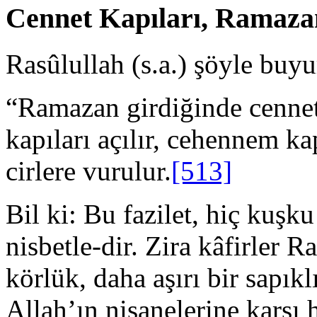
Cennet Kapıları, Ramazan
Rasûlullah (s.a.) şöyle buy
“Ramazan girdiğinde cennet k
kapıları açılır, cehennem kap
cirlere vurulur.
[513]
Bil ki: Bu fazilet, hiç kuş
nisbetle-dir. Zira kâfirler 
körlük, daha aşırı bir sapıkl
Allah’ın nişanelerine karşı