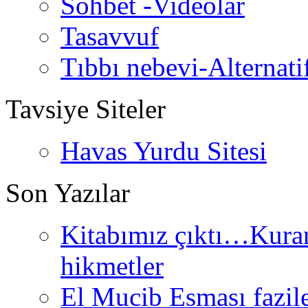
Sohbet -Videolar
Tasavvuf
Tıbbı nebevi-Alternati
Tavsiye Siteler
Havas Yurdu Sitesi
Son Yazılar
Kitabımız çıktı…Kurand
hikmetler
El Mucib Esması fazilet