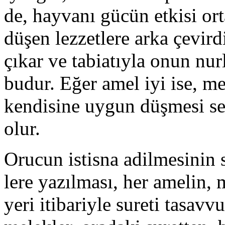
de, hayvanı gücün etkisi or
düşen lez­zetlere arka çevi
çıkar ve tabiatıy­la onun nur
budur. Eğer amel iyi ise, m
kendisine uygun düşmesi se
olur.
Orucun istisna adilmesinin s
lere yazılması, her amelin,
yeri iti­bariyle sureti tasav