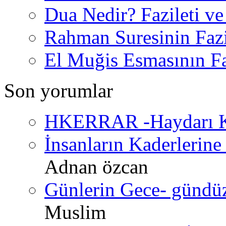
Dua Nedir? Fazileti ve
Rahman Suresinin Fazi
El Muğis Esmasının Faz
Son yorumlar
HKERRAR -Haydarı Ke
İnsanların Kaderlerine 
Adnan özcan
Günlerin Gece- gündüz 
Muslim