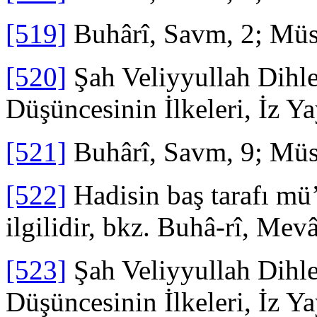
[519]
Buhârî, Savm, 2; Müs
[520]
Şah Veliyyullah Dihle
Düşüncesinin İlkeleri, İz Ya
[521]
Buhârî, Savm, 9; Müs
[522]
Hadisin baş tarafı mü
ilgilidir, bkz. Buhâ-rî, Mev
[523]
Şah Veliyyullah Dihle
Düşüncesinin İlkeleri, İz Ya