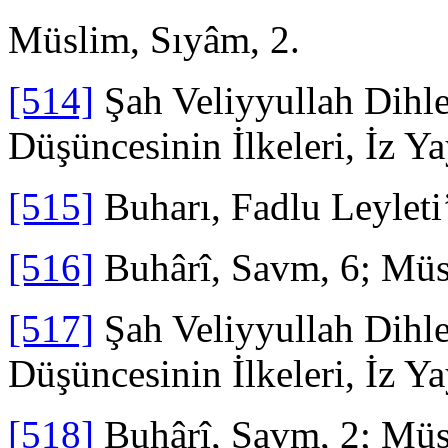
Müslim, Sıyâm, 2.
[514]
Şah Veliyyullah Dihle
Düşüncesinin İlkeleri, İz Ya
[515]
Buharı, Fadlu Leyleti’
[516]
Buhârî, Savm, 6; Müsl
[517]
Şah Veliyyullah Dihle
Düşüncesinin İlkeleri, İz Ya
[518]
Buhârî, Savm, 2; Müs