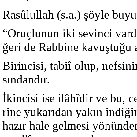
Rasûlullah (s.a.) şöyle buy
“Oruçlunun iki sevinci vardır
ğeri de Rabbine kavuştuğu a
Birincisi, tabiî olup, nefsin
sındandır.
İkincisi ise ilâhîdir ve bu,
rine yukarıdan yakın indiğin
hazır hale gelmesi yönünden