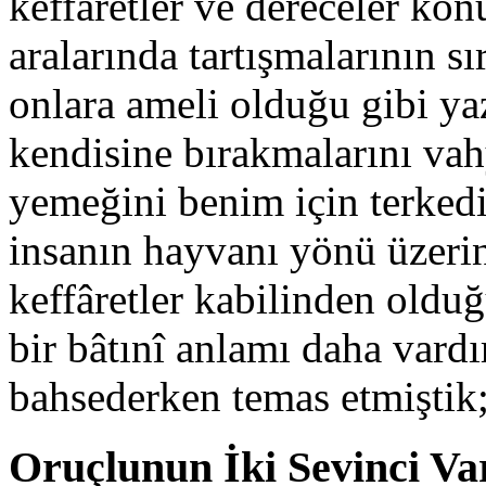
keffâretler ve dereceler ko­
aralarında tartışmalarının s
onlara ameli olduğu gibi yaz
kendisine bırakmalarını va
yemeğini benim için terkedi
insanın hayvanı yönü üzerind
keffâretler kabilin­den oldu
bir bâtınî anlamı daha vardı
bahsederken temas etmiştik;
Oruçlunun İki Sevinci Va