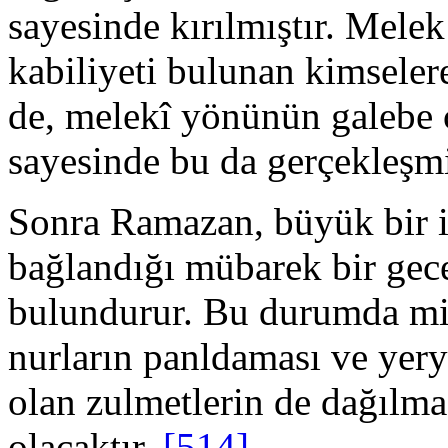
sayesinde kırılmıştır. Mele
kabiliyeti bulunan kimselere 
de, melekî yönünün galebe ç
sayesinde bu da gerçekleşmi
Sonra Ramazan, büyük bir ih
bağlandığı mübarek bir gece
bulundurur. Bu durumda mis
nurların panldaması ve yery
olan zulmetlerin de dağılm
olacaktır.
[514]