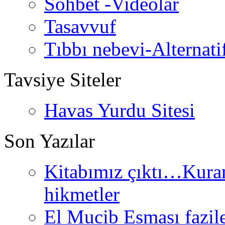
Sohbet -Videolar
Tasavvuf
Tıbbı nebevi-Alternati
Tavsiye Siteler
Havas Yurdu Sitesi
Son Yazılar
Kitabımız çıktı…Kurand
hikmetler
El Mucib Esması fazilet