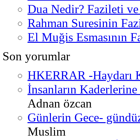
Dua Nedir? Fazileti ve
Rahman Suresinin Fazi
El Muğis Esmasının Faz
Son yorumlar
HKERRAR -Haydarı Ke
İnsanların Kaderlerine 
Adnan özcan
Günlerin Gece- gündüz 
Muslim