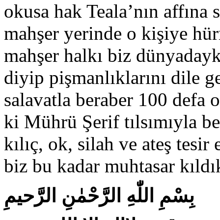
okusa hak Teala’nın affına
mahşer yerinde o kişiye hür
mahşer halkı biz dünyaday
diyip pişmanlıklarını dile ge
salavatla beraber 100 defa 
ki Mührü Şerif tılsımıyla ber
kılıç, ok, silah ve ateş tesi
biz bu kadar muhtasar kıldı
بِسْمِ اللّٰهِ الرَّحْمٰنِ الرَّحيمِ