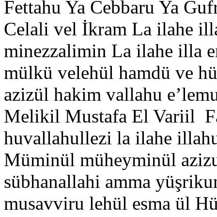
Fettahu Ya Cebbaru Ya Gufr
Celali vel İkram La ilahe il
minezzalimin La ilahe illa e
mülkü velehül hamdü ve hüv
azizül hakim vallahu e’lem
Melikil Mustafa El Variil Fa
huvallahullezi la ilahe ill
Müminül müheyminül azizu
sübhanallahi amma yüşrikun
musavviru lehül esma ül H