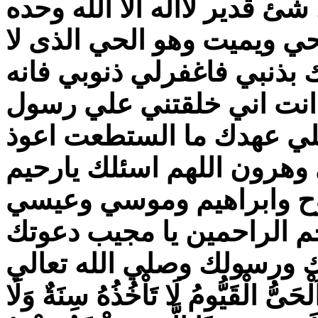
شئ قدير لااله الا الله وحده
حي ويميت وهو الحي الذى لا
بذنبي فاغفرلي ذنوبي فانه
م انت اني خلقتني علي رسول
ا علي عهدك ما الستطعت اعوذ
رون اللهم اسئلك يارحيم
نوح وابراهيم وموسي وعيسي
حم الراحمين يا مجيب دعوتك
ئك ورسولك وصلي الله تعالي
َ اَلْحَیُّ الْقَيُّومُ لَا تَاْخُذُهُ سِنَةٌ وَلَا