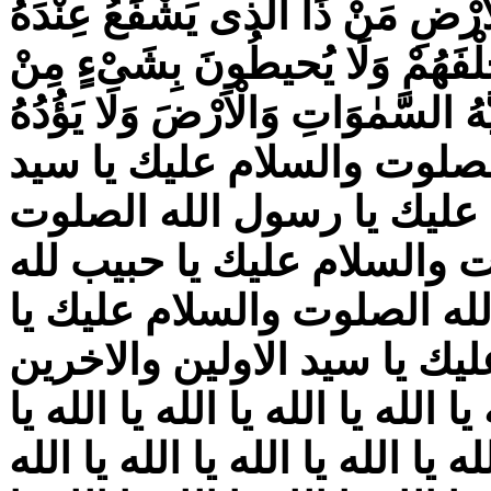
َرْضِ مَنْ ذَا الَّذى يَشْفَعُ عِنْدَهُ
مَا خَلْفَهُمْ وَلَا يُحيطُونَ بِشَیْءٍ مِنْ
ُهُ السَّمٰوَاتِ وَالْاَرْضَ وَلَا يَؤُدُهُ
َظيمُ الصلوت والسلام عليك يا سيد
 عليك يا رسول الله الصلوت
 والسلام عليك يا حبيب لله
له الصلوت والسلام عليك يا
ك يا سيد الاولين والاخرين
يا الله يا الله يا الله يا الله يا
له يا الله يا الله يا الله يا الله