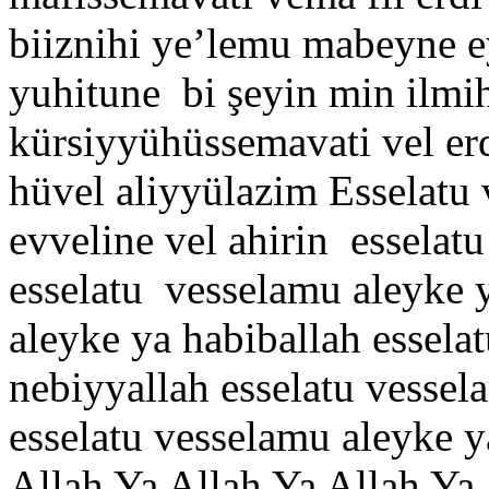
biiznihi ye’lemu mabeyne 
yuhitune bi şeyin min ilmih
kürsiyyühüssemavati vel er
hüvel aliyyülazim Esselatu 
evveline vel ahirin esselat
esselatu vesselamu aleyke y
aleyke ya habiballah essela
nebiyyallah esselatu vessel
esselatu vesselamu aleyke y
Allah Ya Allah Ya Allah Ya 