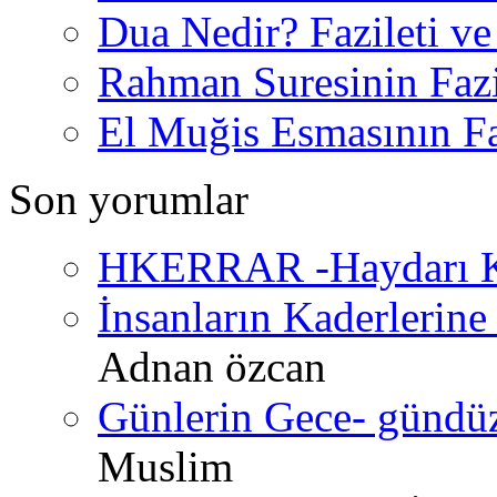
Dua Nedir? Fazileti ve
Rahman Suresinin Fazi
El Muğis Esmasının Faz
Son yorumlar
HKERRAR -Haydarı Ke
İnsanların Kaderlerine 
Adnan özcan
Günlerin Gece- gündüz 
Muslim