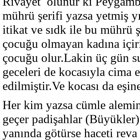
Rivayet olunur ki Peygambe
mührü şerifi yazsa yetmiş yı
itikat ve sıdk ile bu mührü ş
çocuğu olmayan kadına içiri
çocuğu olur.Lakin üç gün su
geceleri de kocasıyla cima e
edilmiştir.Ve kocası da eşin
Her kim yazsa cümle alemin
geçer padişahlar (Büyükler)
yanında götürse haceti reva