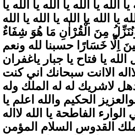
 يا الله يا الله يا الله يا الله يا
له يا الله يا الله يا الله يا الله
زِّلُ مِنَ الْقُرْاٰنِ مَا هُوَ شِفَاءٌ
الِمينَ اِلَّا خَسَارًا حسبنا لله ونعم
الله يا فتاح يا جبار ياغفران
 لااله الاانت سبحانك اني كنت
دهل لاشريك له له الملك وله
عزيز الحكيم والله اعلم يا
الوارء الفاطحة يا الله لااله
 الملك القدوس السلام المؤمن