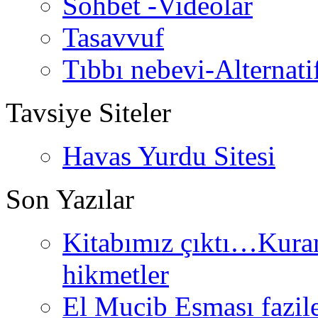
Sohbet -Videolar
Tasavvuf
Tıbbı nebevi-Alternati
Tavsiye Siteler
Havas Yurdu Sitesi
Son Yazılar
Kitabımız çıktı…Kurand
hikmetler
El Mucib Esması fazilet