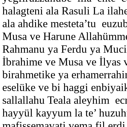
halagteni ala Rasuli La ilah
ala ahdike mesteta’tu euzu
Musa ve Harune Allahümme
Rahmanu ya Ferdu ya Muc
İbrahime ve Musa ve İlyas
birahmetike ya erhamerrah
eselüke ve bi haggi enbiyai
sallallahu Teala aleyhim ecm
hayyül kayyum la te’ huzuh
mafissemavati vema fil erdi