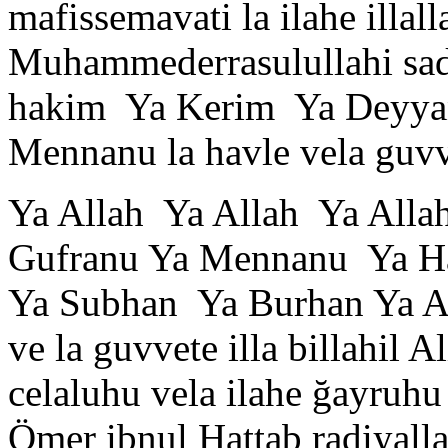
mafissemavati la ilahe illa
Muhammederrasulullahi sadi
hakim Ya Kerim Ya Deyya
Mennanu la havle vela guvvet
Ya Allah Ya Allah Ya All
Gufranu Ya Mennanu Ya H
Ya Subhan Ya Burhan Ya Al
ve la guvvete illa billahil 
celaluhu vela ilahe ğayru
Ömer ibnul Hattab radiyal