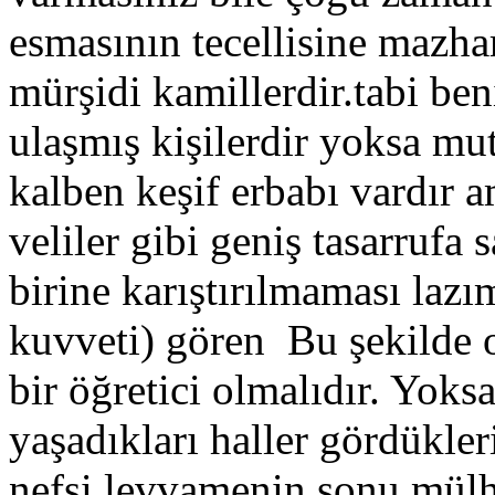
esmasının tecellisine mazhar
mürşidi kamillerdir.tabi b
ulaşmış kişilerdir yoksa mu
kalben keşif erbabı vardır a
veliler gibi geniş tasarrufa 
birine karıştırılmaması laz
kuvveti) gören Bu şekilde ol
bir öğretici olmalıdır. Yoks
yaşadıkları haller gördükler
nefsi levvamenin sonu mülh