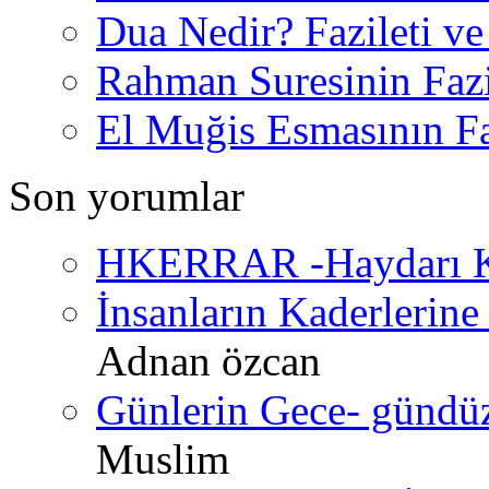
Dua Nedir? Fazileti ve
Rahman Suresinin Fazi
El Muğis Esmasının Faz
Son yorumlar
HKERRAR -Haydarı Ke
İnsanların Kaderlerine 
Adnan özcan
Günlerin Gece- gündüz 
Muslim