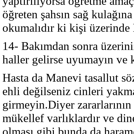
yaptırılıyorsa öğretme ama
öğreten şahsın sağ kulağına 
okumalıdır ki kişi üzerind
14- Bakımdan sonra üzeriniz
haller gelirse uyumayın ve k
Hasta da Manevi tasallut sö
ehli değilseniz cinleri yak
girmeyin.Diyer zararlarının
mükellef varlıklardır ve d
olması gibi bunda da haramd