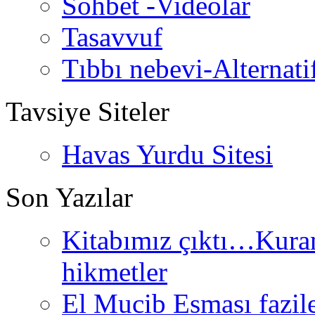
Sohbet -Videolar
Tasavvuf
Tıbbı nebevi-Alternati
Tavsiye Siteler
Havas Yurdu Sitesi
Son Yazılar
Kitabımız çıktı…Kurand
hikmetler
El Mucib Esması fazilet