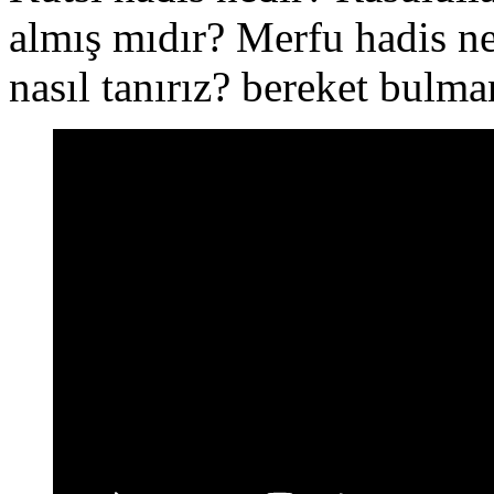
almış mıdır? Merfu hadis ne
nasıl tanırız? bereket bulma