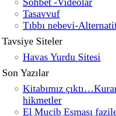
Sohbet -Videolar
Tasavvuf
Tıbbı nebevi-Alternati
Tavsiye Siteler
Havas Yurdu Sitesi
Son Yazılar
Kitabımız çıktı…Kurand
hikmetler
El Mucib Esması fazilet