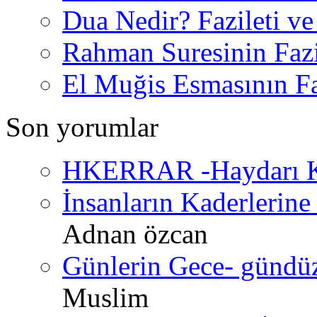
Dua Nedir? Fazileti ve
Rahman Suresinin Fazi
El Muğis Esmasının Faz
Son yorumlar
HKERRAR -Haydarı Ke
İnsanların Kaderlerine 
Adnan özcan
Günlerin Gece- gündüz 
Muslim