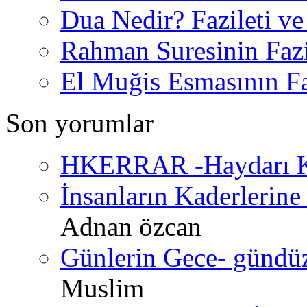
Dua Nedir? Fazileti ve
Rahman Suresinin Fazi
El Muğis Esmasının Faz
Son yorumlar
HKERRAR -Haydarı Ke
İnsanların Kaderlerine 
Adnan özcan
Günlerin Gece- gündüz 
Muslim