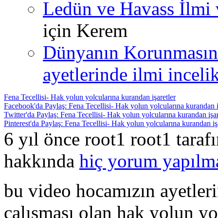
Ledün ve Havass İlmi 
için
Kerem
Dünyanın Korunmasın
ayetlerinde ilmi incelik
Fena Tecellisi- Hak yolun yolcularına kurandan işaretler
Facebook'da Paylaş: Fena Tecellisi- Hak yolun yolcularına kurandan i
Twitter'da Paylaş: Fena Tecellisi- Hak yolun yolcularına kurandan işar
Pinterest'da Paylaş: Fena Tecellisi- Hak yolun yolcularına kurandan iş
6 yıl önce root1 root1 tara
hakkında
hiç yorum yapılm
bu video hocamızın ayetleri
çalışması olan hak yolun yol