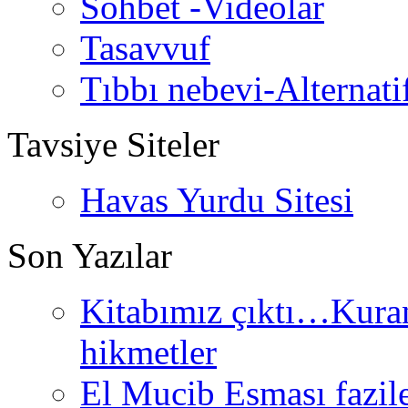
Sohbet -Videolar
Tasavvuf
Tıbbı nebevi-Alternati
Tavsiye Siteler
Havas Yurdu Sitesi
Son Yazılar
Kitabımız çıktı…Kurand
hikmetler
El Mucib Esması fazilet