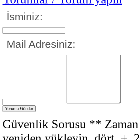
İsminiz:
Mail Adresiniz:
Güvenlik Sorusu
**
Zaman 
yeniden yükleyin.
dört
+
2