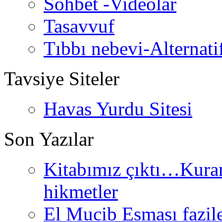
Sohbet -Videolar
Tasavvuf
Tıbbı nebevi-Alternati
Tavsiye Siteler
Havas Yurdu Sitesi
Son Yazılar
Kitabımız çıktı…Kurand
hikmetler
El Mucib Esması fazilet