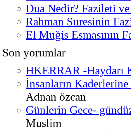
Dua Nedir? Fazileti ve
Rahman Suresinin Fazi
El Muğis Esmasının Faz
Son yorumlar
HKERRAR -Haydarı Ke
İnsanların Kaderlerine 
Adnan özcan
Günlerin Gece- gündüz 
Muslim