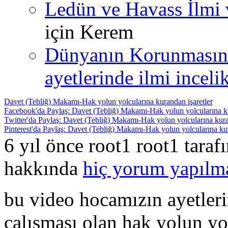
Ledün ve Havass İlmi 
için
Kerem
Dünyanın Korunmasın
ayetlerinde ilmi incelik
Davet (Tebliğ) Makamı-Hak yolun yolcularına kurandan işaretler
Facebook'da Paylaş: Davet (Tebliğ) Makamı-Hak yolun yolcularına ku
Twitter'da Paylaş: Davet (Tebliğ) Makamı-Hak yolun yolcularına kura
Pinterest'da Paylaş: Davet (Tebliğ) Makamı-Hak yolun yolcularına kur
6 yıl önce root1 root1 tara
hakkında
hiç yorum yapılm
bu video hocamızın ayetleri
çalışması olan hak yolun yol