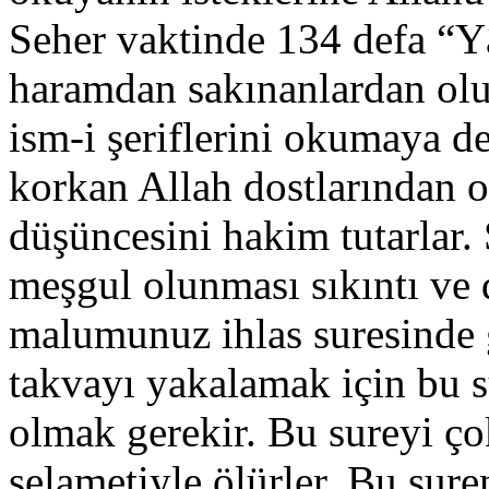
Seher vaktinde 134 defa “Y
haramdan sakınanlardan olu
ism-i şeriflerini okumaya d
korkan Allah dostlarından o
düşüncesini hakim tutarlar. 
meşgul olunması sıkıntı ve d
malumunuz ihlas suresinde g
takvayı yakalamak için bu 
olmak gerekir. Bu sureyi 
selametiyle ölürler. Bu sure