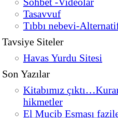
Sohbet -Videolar
Tasavvuf
Tıbbı nebevi-Alternati
Tavsiye Siteler
Havas Yurdu Sitesi
Son Yazılar
Kitabımız çıktı…Kurand
hikmetler
El Mucib Esması fazilet