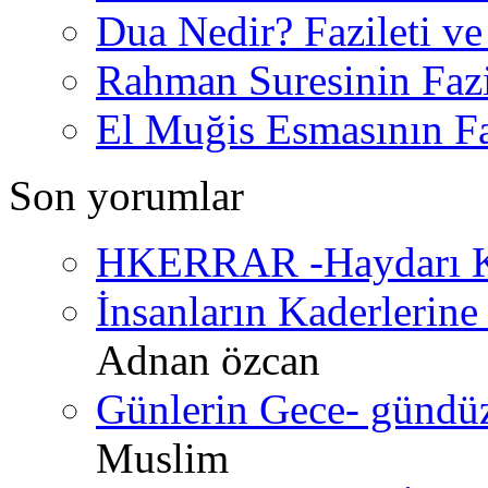
Dua Nedir? Fazileti ve
Rahman Suresinin Fazi
El Muğis Esmasının Faz
Son yorumlar
HKERRAR -Haydarı Ke
İnsanların Kaderlerine 
Adnan özcan
Günlerin Gece- gündüz 
Muslim