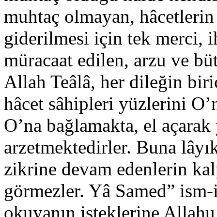
muhtaç olmayan, hâcetlerin b
giderilmesi için tek merci, 
müracaat edilen, arzu ve bü
Allah Teâlâ, her dileğin bir
hâcet sâhipleri yüzlerini O
O’na bağlamakta, el açarak
arzetmektedirler. Buna lâyı
zikrine devam edenlerin kalp
görmezler. Yâ Samed” ism-i 
okuyanın isteklerine Allahu 