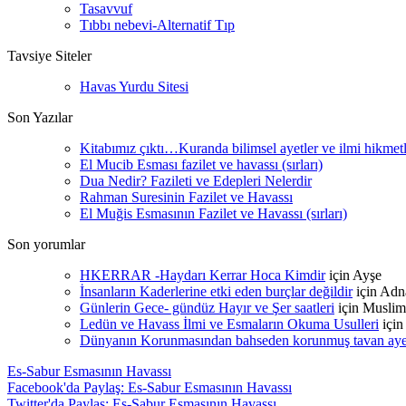
Tasavvuf
Tıbbı nebevi-Alternatif Tıp
Tavsiye Siteler
Havas Yurdu Sitesi
Son Yazılar
Kitabımız çıktı…Kuranda bilimsel ayetler ve ilmi hikmet
El Mucib Esması fazilet ve havassı (sırları)
Dua Nedir? Fazileti ve Edepleri Nelerdir
Rahman Suresinin Fazilet ve Havassı
El Muğis Esmasının Fazilet ve Havassı (sırları)
Son yorumlar
HKERRAR -Haydarı Kerrar Hoca Kimdir
için
Ayşe
İnsanların Kaderlerine etki eden burçlar değildir
için
Adn
Günlerin Gece- gündüz Hayır ve Şer saatleri
için
Muslim
Ledün ve Havass İlmi ve Esmaların Okuma Usulleri
içi
Dünyanın Korunmasından bahseden korunmuş tavan ayetle
Es-Sabur Esmasının Havassı
Facebook'da Paylaş: Es-Sabur Esmasının Havassı
Twitter'da Paylaş: Es-Sabur Esmasının Havassı