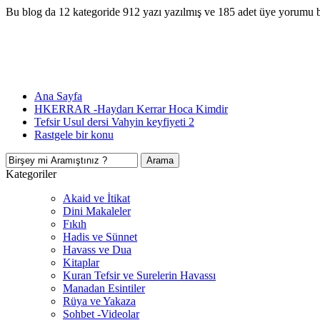
Bu blog da 12 kategoride 912 yazı yazılmış ve 185 adet üye yorumu 
Ana Sayfa
HKERRAR -Haydarı Kerrar Hoca Kimdir
Tefsir Usul dersi Vahyin keyfiyeti 2
Rastgele bir konu
Kategoriler
Akaid ve İtikat
Dini Makaleler
Fıkıh
Hadis ve Sünnet
Havass ve Dua
Kitaplar
Kuran Tefsir ve Surelerin Havassı
Manadan Esintiler
Rüya ve Yakaza
Sohbet -Videolar