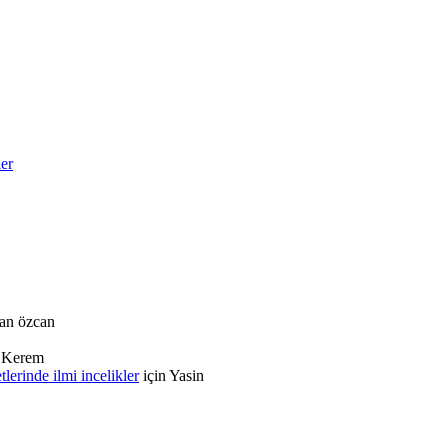
ler
an özcan
n
Kerem
rinde ilmi incelikler
için
Yasin