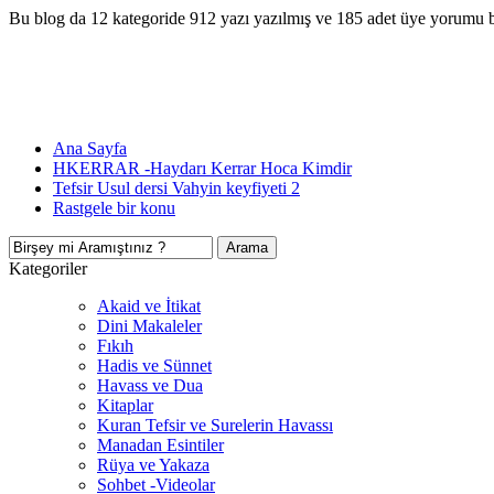
Bu blog da 12 kategoride 912 yazı yazılmış ve 185 adet üye yorumu 
Ana Sayfa
HKERRAR -Haydarı Kerrar Hoca Kimdir
Tefsir Usul dersi Vahyin keyfiyeti 2
Rastgele bir konu
Kategoriler
Akaid ve İtikat
Dini Makaleler
Fıkıh
Hadis ve Sünnet
Havass ve Dua
Kitaplar
Kuran Tefsir ve Surelerin Havassı
Manadan Esintiler
Rüya ve Yakaza
Sohbet -Videolar