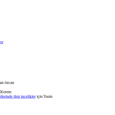
ler
an özcan
n
Kerem
rinde ilmi incelikler
için
Yasin