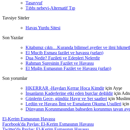
Tasavvuf
Tıbbı nebevi-Alternatif Tıp
Tavsiye Siteler
Havas Yurdu Sitesi
Son Yazılar
Kitabımız çıktı…Kuranda bilimsel ayetler ve ilmi hikmet
El Mucib Esması fazilet ve havassı (sırları)
Dua Nedir? Fazileti ve Edepleri Nelerdir
Rahman Suresinin Fazilet ve Havassı
El Muğis Esmasının Fazilet ve Havassı (sırları)
Son yorumlar
HKERRAR -Haydarı Kerrar Hoca Kimdir
için
Ayşe
İnsanların Kaderlerine etki eden burçlar değildir
için
Adn
Günlerin Gece- gündüz Hayır ve Şer saatleri
için
Muslim
Ledün ve Havass İlmi ve Esmaların Okuma Usulleri
içi
Dünyanın Korunmasından bahseden korunmuş tavan ayetle
El-Kerim Esmasının Havassı
Facebook'da Paylaş: El-Kerim Esmasının Havassı
Twitter'da Paylaş: El-Kerim Esmasının Havassı