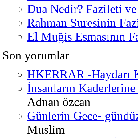
Dua Nedir? Fazileti ve
Rahman Suresinin Fazi
El Muğis Esmasının Faz
Son yorumlar
HKERRAR -Haydarı Ke
İnsanların Kaderlerine 
Adnan özcan
Günlerin Gece- gündüz 
Muslim