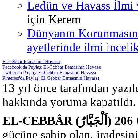
Ledün ve Havass İlmi 
için
Kerem
Dünyanın Korunmasın
ayetlerinde ilmi incelik
El-Cebbar Esmasının Havassı
Facebook'da Paylaş: El-Cebbar Esmasının Havassı
Twitter'da Paylaş: El-Cebbar Esmasının Havassı
Pinterest'da Paylaş: El-Cebbar Esmasının Havassı
13 yıl önce tarafından yazı
hakkında
yoruma kapatıldı.
EL-C
gücüne sahip olan, iradesin