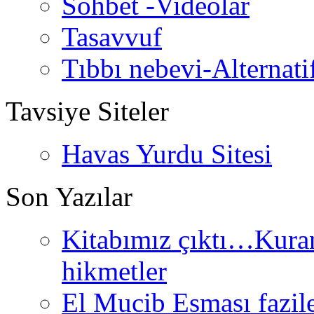
Sohbet -Videolar
Tasavvuf
Tıbbı nebevi-Alternati
Tavsiye Siteler
Havas Yurdu Sitesi
Son Yazılar
Kitabımız çıktı…Kurand
hikmetler
El Mucib Esması fazilet