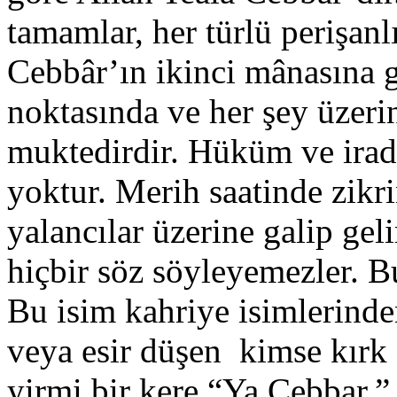
tamamlar, her türlü perişanlı
Cebbâr’ın ikinci mânasına g
noktasında ve her şey üzeri
muktedirdir. Hüküm ve irade
yoktur. Merih saatinde zik
yalancılar üzerine galip ge
hiçbir söz söyleyemezler. Bu
Bu isim kahriye isimlerinde
veya esir düşen kimse kırk
yirmi bir kere “Ya Cebbar,”