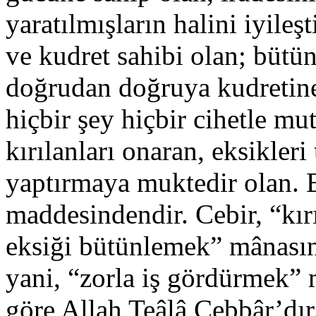
yaratılmışların halini iyileş
ve kudret sahibi olan; bütün
doğrudan doğruya kudretin
hiçbir şey hiçbir cihetle m
kırılanları onaran, eksikler
yaptırmaya muktedir olan. B
maddesindendir. Cebir, “kırı
eksiği bütünlemek” mânasına
yani, “zorla iş gördürmek”
göre Allah Teâlâ Cebbâr’dır. 