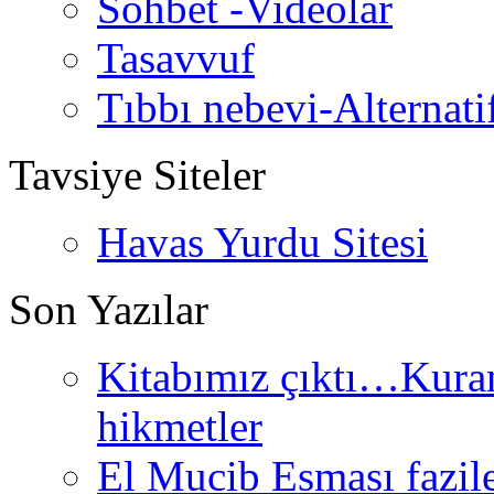
Sohbet -Videolar
Tasavvuf
Tıbbı nebevi-Alternati
Tavsiye Siteler
Havas Yurdu Sitesi
Son Yazılar
Kitabımız çıktı…Kurand
hikmetler
El Mucib Esması fazilet