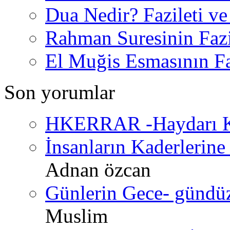
Dua Nedir? Fazileti ve
Rahman Suresinin Fazi
El Muğis Esmasının Faz
Son yorumlar
HKERRAR -Haydarı Ke
İnsanların Kaderlerine 
Adnan özcan
Günlerin Gece- gündüz 
Muslim