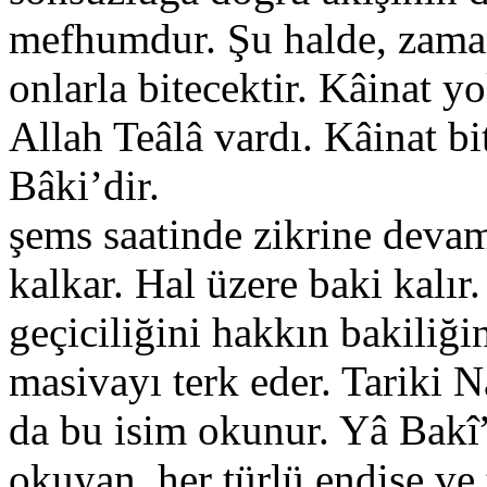
mefhumdur. Şu halde, zaman 
onlarla bitecektir. Kâinat 
Allah Teâlâ vardı. Kâinat bi
Bâki’dir.
şems saatinde zikrine devam
kalkar. Hal üzere baki kalır
geçiciliğini hakkın bakiliği
masivayı terk eder. Tariki
da bu isim okunur. Yâ Bakî”
okuyan, her türlü endişe ve