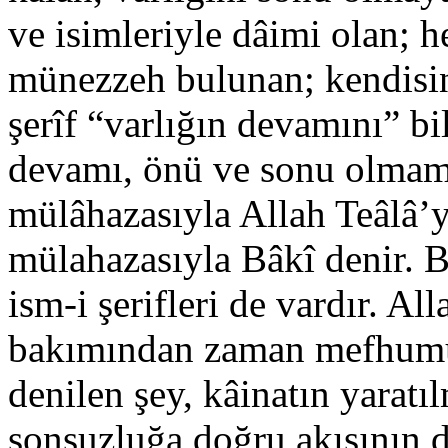
ve isimleriyle dâimi olan; h
münezzeh bulunan; kendisin
şerîf “varlığın devamını” bi
devamı, önü ve sonu olma
mülâhazasıyla Allah Teâlâ
mülahazasıyla Bâkî denir. 
ism-i şerifleri de vardır. Al
bakımından zaman mefhumu
denilen şey, kâinatın yaratı
sonsuzluğa doğru akışının d