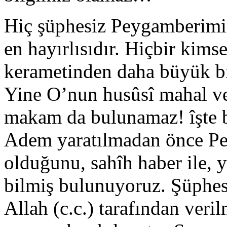
Hiç şüphesiz Peygamberimiz 
en hayırlısıdır. Hiçbir kims
kerametinden daha büyük b
Yine O’nun husûsî mahal ve
makam da bulunamaz! îşte b
Adem yaratılmadan önce Pe
olduğunu, sahîh haber ile, 
bilmiş bulunuyoruz. Şüphes
Allah (c.c.) tarafından veri