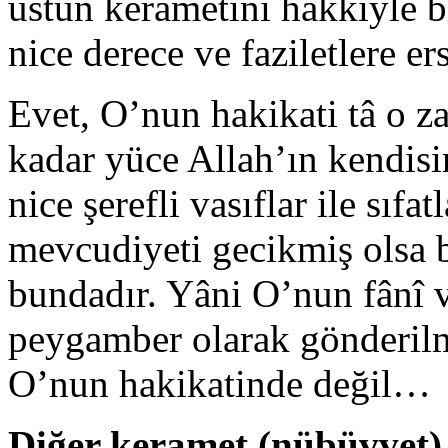
üstün kerametini hakkiyle bi
nice derece ve faziletlere ers
Evet, O’nun hakikati tâ o z
kadar yüce Allah’ın kendisi
nice şerefli vasıflar ile sıfa
mevcudiyeti gecikmiş olsa 
bundadır. Yâni O’nun fânî
peygamber olarak gönderilm
O’nun hakikatinde değil…
Diğer keramet (nübüvvet) 