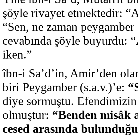
şöyle rivayet etmektedir: “
“Sen, ne zaman peygamber 
cevabında şöyle buyurdu: “
iken.”
îbn-i Sa’d’in, Amir’den ola
biri Peygamber (s.a.v.)’e:
“
diye sormuştu. Efendimizin 
olmuştur:
“Benden misâk al
cesed arasında bulunduğ