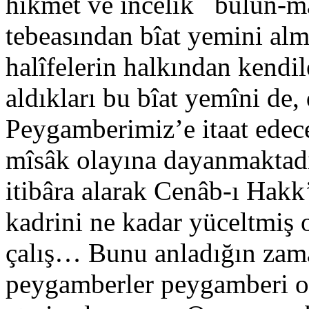
hikmet ve incelik bulun-ma
tebeasından bîat yemini al
halîfelerin halkından kendil
aldıkları bu bîat yemîni de
Peygamberimiz’e itaat edece
mîsâk olayına dayanmaktadır
itibâra alarak Cenâb-ı Hak
kadrini ne kadar yüceltmiş
çalış… Bunu anladığın zam
peygamberler peygamberi o