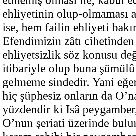
ehliyetinin olup-olmaması 
ise, hem failin ehliyeti b
Efendimizin zâtı cihetinden
ehliyetsizlik söz konusu de
itibariyle olup buna şümülû
gelmeme sindedir. Yani eğer
hiç şüphesiz onların da O’na
yüzdendir ki Isâ peygamber
O’nun şeriati üzerinde bulu