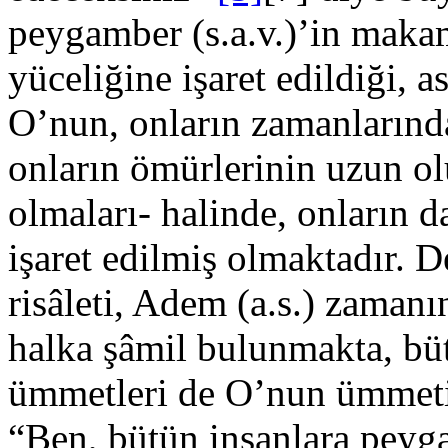
peygamber (s.a.v.)’in maka
yüceliğine işaret edildiği, a
O’nun, onların zamanlarınd
onların ömürlerinin uzun o
olmaları- halinde, onların 
işaret edilmiş olmaktadır.
risâleti, Adem (a.s.) zama
halka şâmil bulunmakta, bü
ümmetleri de O’nun ümmeti
“Ben, bütün insanlara peyg