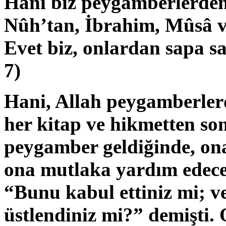
Hani biz peygamberlerden
Nûh’tan, İbrahim, Mûsâ v
Evet biz, onlardan sapa s
7)
Hani, Allah peygamberler
her kitap ve hikmetten son
peygamber geldiğinde, on
ona mutlaka yardım edecek
“Bunu kabul ettiniz mi; v
üstlendiniz mi?” demişti. 