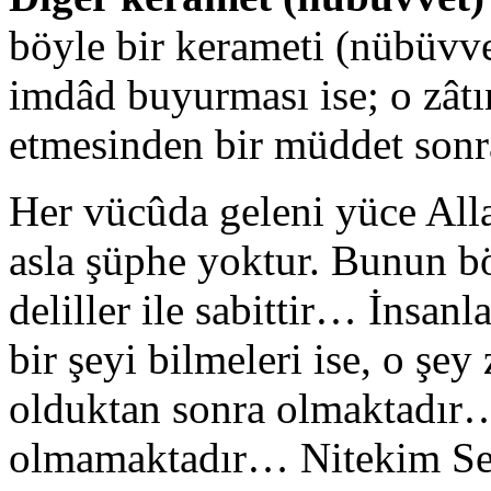
böyle bir kerameti (nübüvvet
imdâd buyurması ise; o zâ
etmesinden bir müddet son
Her vücûda geleni yüce Alla
asla şüphe yoktur. Bunun bö
deliller ile sabittir… İnsan
bir şeyi bilmeleri ise, o şey
olduktan sonra olmaktadır
olmamaktadır… Nitekim Se