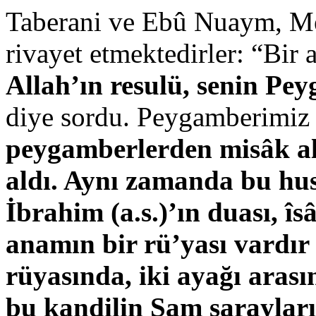
Taberani ve Ebû Nuaym, Me
rivayet etmektedirler: “Bir 
Allah’ın resulü, senin Pey
diye sordu. Peygamberimiz
peygamberlerden misâk al
aldı. Aynı zamanda bu hu
İbrahim (a.s.)’ın duası, îsâ
anamın bir rü’yası vardır
rüyasında, iki ayağı arası
bu kandilin Şam sarayları