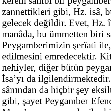
kerem sahibi bir peygamber
zannettikleri gibi, Hz. isâ,
gelecek değildir. Evet, Hz. 
manâda, bu ümmetten biri s
Peygamberimizin şerîati ile,
edilmesini emredecektir. Ki
nehiyler, diğer bütün peygam
İsa’yı da ilgilendirmekted
sânından da hiçbir şey eksi
gibi, şayet Peygamber Efe