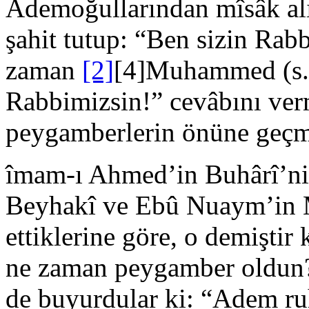
Ademoğullarından mîsâk alıp
şahit tutup: “Ben sizin Rab
zaman
[2]
[4]Muhammed (s.a.
Rabbimizsin!” cevâbını ver
peygamberlerin önüne geç
îmam-ı Ahmed’in Buhârî’nin
Beyhakî ve Ebû Nuaym’in M
ettiklerine göre, o demiştir
ne zaman peygamber oldun
de buyurdular ki: “Adem ruh