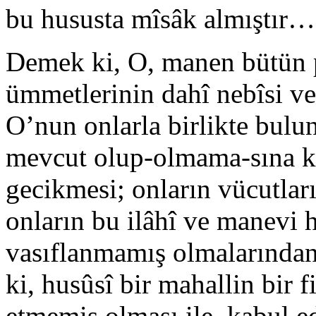
bu hususta mîsâk almıştır…
Demek ki, O, manen bütün 
ümmetlerinin dahî nebîsi ve
O’nun onlarla birlikte bul
mevcut olup-olmama-sına k
gecikmesi; onların vücutları
onların bu ilâhî ve manevi h
vasıflanmamış olmalarınd
ki, husûsî bir mahallin bir f
etmemiş olması ile, kabul e