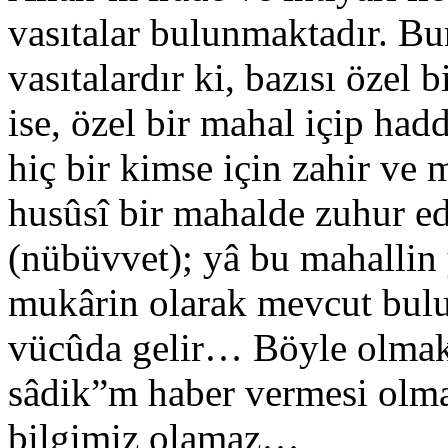
vasıtalar bulunmaktadır. Bunl
vasıtalardır ki, bazısı özel
ise, özel bir mahal içip had
hiç bir kimse için zahir v
husûsî bir mahalde zuhur e
(nübüvvet); yâ bu mahallin 
mukârin olarak mevcut bulu
vücûda gelir… Böyle olmakl
sâdik”m haber vermesi olmas
bilgimiz olamaz…