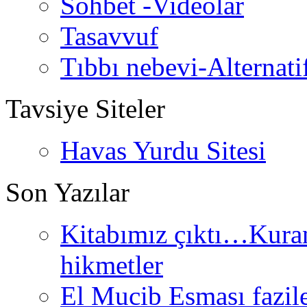
Sohbet -Videolar
Tasavvuf
Tıbbı nebevi-Alternati
Tavsiye Siteler
Havas Yurdu Sitesi
Son Yazılar
Kitabımız çıktı…Kurand
hikmetler
El Mucib Esması fazilet