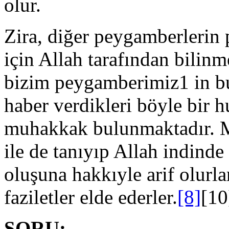
olur.
Zira, diğer peygamberlerin 
için Allah tarafından bilinm
bizim peygamberimiz1 in bu
haber verdikleri böyle bir h
muhakkak bulunmaktadır. M
ile de tanıyıp Allah indind
oluşuna hakkıyle arif olurla
faziletler elde ederler.
[8]
[10
SORU: