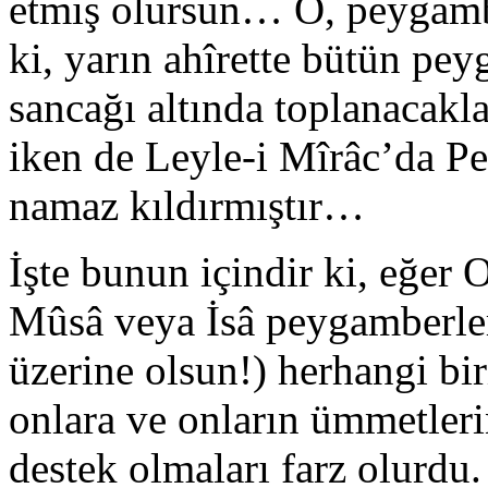
etmiş olursun… O, peygamb
ki, yarın ahîrette bütün p
sancağı altında toplanacakl
iken de Leyle-i Mîrâc’da P
namaz kıldırmıştır…
İşte bunun içindir ki, eğer
Mûsâ veya İsâ peygamberler
üzerine olsun!) herhangi bi
onlara ve onların ümmetler
destek olmaları farz olurdu