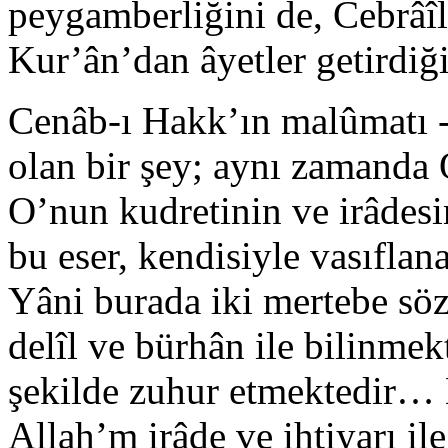
peygamberliğini de, Cebrâîl
Kur’ân’dan âyetler getirdiğ
Cenâb-ı Hakk’ın malûmatı -
olan bir şey; aynı zamanda O
O’nun kudretinin ve irâdesi
bu eser, kendisiyle vasıfla
Yâni burada iki mertebe söz
delîl ve bürhân ile bilinmek
şekilde zuhur etmektedir… B
Allah’m irâde ve ihtiyarı il