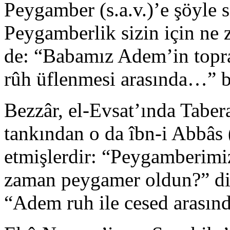
Peygamber (s.a.v.)’e şöyle 
Peygamberlik sizin için ne
de: “Babamız Adem’in toprak
rûh üflenmesi arasında…” 
Bezzâr, el-Evsat’ında Tabe
tankından o da îbn-i Abbâs (
etmişlerdir: “Peygamberimi
zaman peygamer oldun?” di
“Adem ruh ile cesed arasın