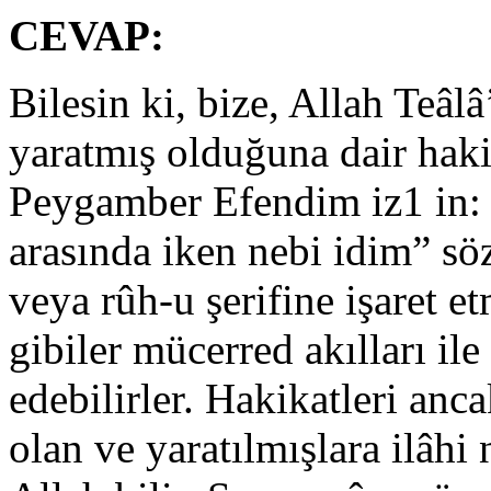
CEVAP:
Bilesin ki, bize, Allah Teâl
yaratmış olduğuna dair hakik
Peygamber Efendim iz1 in: 
arasında iken nebi idim” söz
veya rûh-u şerifine işaret 
gibiler mücerred akılları il
edebilirler. Hakikatleri anca
olan ve yaratılmışlara ilâh