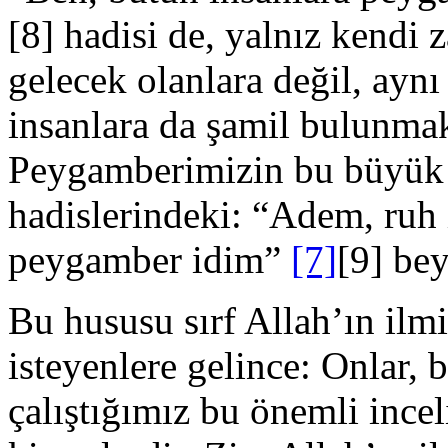
[8] hadisi de, yalnız kendi
gelecek olanlara değil, ay
insanlara da şamil bulunma
Peygamberimizin bu büyük ö
hadislerindeki: “Adem, ruh 
peygamber idim”
[7]
[9] bey
Bu hususu sırf Allah’ın ilm
isteyenlere gelince: Onlar,
çalıştığımız bu önemli ince