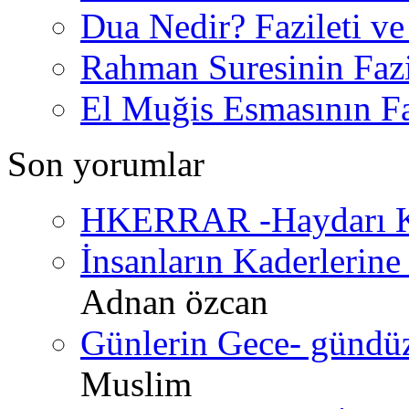
Dua Nedir? Fazileti ve
Rahman Suresinin Fazi
El Muğis Esmasının Faz
Son yorumlar
HKERRAR -Haydarı Ke
İnsanların Kaderlerine 
Adnan özcan
Günlerin Gece- gündüz 
Muslim