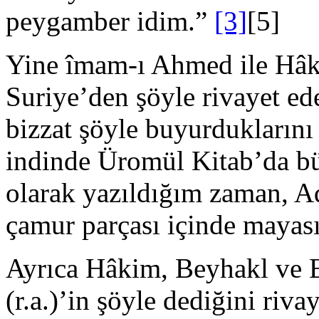
peygamber idim.”
[3]
[5]
Yine îmam-ı Ahmed ile Hâk
Suriye’den şöyle rivayet ed
bizzat şöyle buyurduk­ların
indinde Üromül Kitab’da b
olarak yazıldığım zaman, A
çamur parçası içinde mayası
Ayrıca Hâkim, Beyhakl ve 
(r.a.)’in şöyle dediğini riva