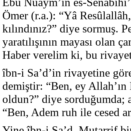
Ebû Nuaym’in es-Senabihı’de
Ömer (r.a.): “Yâ Resûlallâ
kılındınız?” diye sormuş. 
yaratılışının mayası olan ç
Haber verelim ki, bu rivaye
îbn-i Sa’d’in rivayetine gör
demiştir: “Ben, ey Allah’ı
oldun?” diye sorduğumda; a
“Ben, Adem ruh ile cesed a
Yine îbn-i Sa’d, Mutarrif b