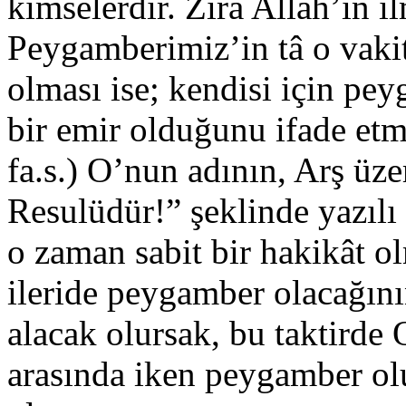
kimselerdir. Zira Allah’ın il
Peygamberimiz’in tâ o vakit
olması ise; kendisi için pe
bir emir olduğunu ifade et
fa.s.) O’nun adının, Arş ü
Resulüdür!” şeklinde yazılı 
o zaman sabit bir hakikât ol
ileride peygamber olacağın
alacak olursak, bu taktirde
arasında iken peygamber ol