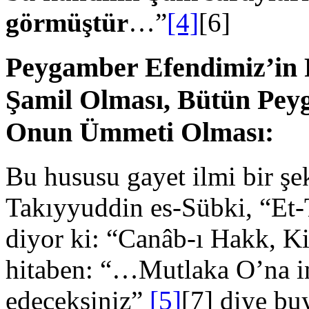
görmüştür
…”
[4]
[6]
Peygamber Efendimiz’in R
Şamil Olması, Bütün Pey
Onun Ümmeti Olması:
Bu hususu gayet ilmi bir şe
Takıyyuddin es-Sübki, “Et-
diyor ki: “Canâb-ı Hakk, K
hitaben: “…Mutlaka O’na i
edeceksiniz”
[5]
[7] diye bu