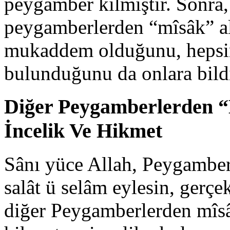
peygamber kılmıştır. Sonra,
peygamberlerden “mîsâk” al
mukaddem olduğunu, hepsin
bulunduğunu da onlara bild
Diğer Peygamberlerden “
İncelik Ve Hikmet
Sânı yüce Allah, Peygamber
salât ü selâm eylesin, gerç
diğer Peygamber­lerden mîs