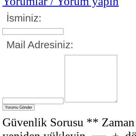
Yorumlar / Yorum yapın
İsminiz:
Mail Adresiniz:
Güvenlik Sorusu
**
Zaman 
yeniden yükleyin.
+
dö