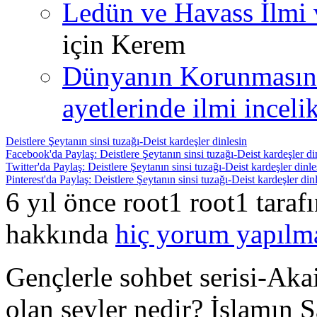
Ledün ve Havass İlmi 
için
Kerem
Dünyanın Korunmasın
ayetlerinde ilmi incelik
Deistlere Şeytanın sinsi tuzağı-Deist kardeşler dinlesin
Facebook'da Paylaş: Deistlere Şeytanın sinsi tuzağı-Deist kardeşler di
Twitter'da Paylaş: Deistlere Şeytanın sinsi tuzağı-Deist kardeşler dinle
Pinterest'da Paylaş: Deistlere Şeytanın sinsi tuzağı-Deist kardeşler din
6 yıl önce root1 root1 tara
hakkında
hiç yorum yapılm
Gençlerle sohbet serisi-Aka
olan şeyler nedir? İslamın 