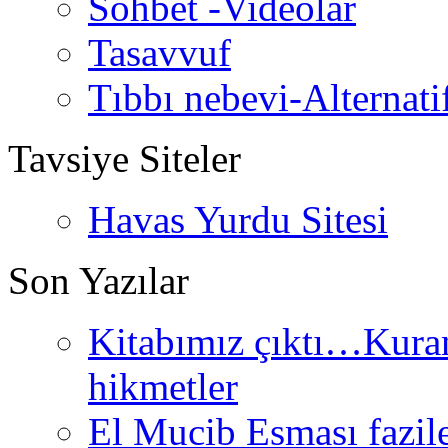
Sohbet -Videolar
Tasavvuf
Tıbbı nebevi-Alternati
Tavsiye Siteler
Havas Yurdu Sitesi
Son Yazılar
Kitabımız çıktı…Kurand
hikmetler
El Mucib Esması fazilet