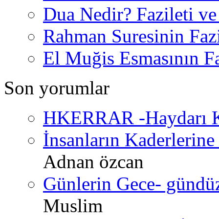
Dua Nedir? Fazileti ve
Rahman Suresinin Fazi
El Muğis Esmasının Faz
Son yorumlar
HKERRAR -Haydarı Ke
İnsanların Kaderlerine 
Adnan özcan
Günlerin Gece- gündüz 
Muslim