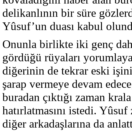
delikanlının bir süre gözlerd
Yûsuf’un duası kabul olundu
Onunla birlikte iki genç da
gördüğü rüyaları yorumlaya
diğerinin de tekrar eski işi
şarap vermeye devam edeceğ
buradan çıktığı zaman kral
hatırlatmasını istedi. Yûsu
diğer arkadaşlarına da anlat