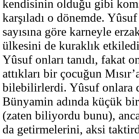
kendisinin olduğu gibi komş
karşıladı o dönemde. Yûsuf 
sayısına göre karneyle erza
ülkesini de kuraklık etkiledi
Yûsuf onları tanıdı, fakat 
attıkları bir çocuğun Mısır’
bilebilirlerdi. Yûsuf onlar
Bünyamin adında küçük bir 
(zaten biliyordu bunu), anc
da getirmelerini, aksi takti