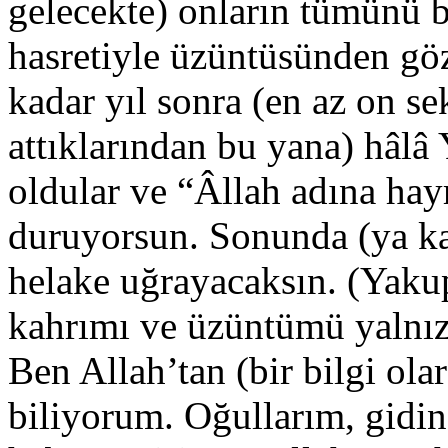
gelecekte) onların tümünü 
hasretiyle üzüntüsünden gö
kadar yıl sonra (en az on se
attıklarından bu yana) hâlâ
oldular ve “Âllah adına hayr
duruyorsun. Sonunda (ya ka
helake uğrayacaksın. (Yaku
kahrımı ve üzüntümü yalnız
Ben Allah’tan (bir bilgi ola
biliyorum. Oğullarım, gidin