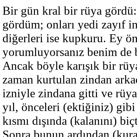
Bir gün kral bir rüya gördü
gördüm; onları yedi zayıf in
diğerleri ise kupkuru. Ey ön
yorumluyorsanız benim de b
Ancak böyle karışık bir rüy
zaman kurtulan zindan arkad
izniyle zindana gitti ve rüy
yıl, önceleri (ektiğiniz) gib
kısmı dışında (kalanını) biç
Sonra bunun ardından (kurakl