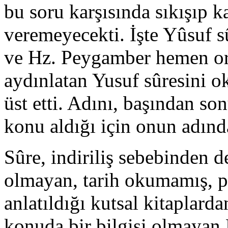
bu soru karşısında sıkışıp 
veremeyecekti. İşte Yûsuf s
ve Hz. Peygamber hemen or
aydınlatan Yusuf sûresini ok
üst etti. Adını, başından s
konu aldığı için onun adında
Sûre, indiriliş sebebinden 
olmayan, tarih okumamış, p
anlatıldığı kutsal kitaplard
konuda bir bilgisi olmayan