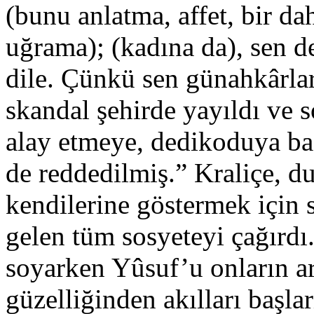
(bunu anlatma, affet, bir d
uğrama); (kadına da), sen d
dile. Çünkü sen günahkârla
skandal şehirde yayıldı ve s
alay etmeye, dedikoduya baş
de reddedilmiş.” Kraliçe, d
kendilerine göstermek için s
gelen tüm sosyeteyi çağırdı
soyarken Yûsuf’u onların a
güzelliğinden akılları başl