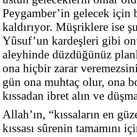
Peygamber’in gelecek için b
kaldırıyor. Müşriklere ise ş
Yûsuf’un kardeşleri gibi o
aleyhinde düzdüğünüz planl
ona hiçbir zarar veremezsini
gün ona muhtaç olur, ona b
kıssadan ibret alın ve düşm
Allah’ın, “kıssaların en güze
kıssası sûrenin tamamını içi