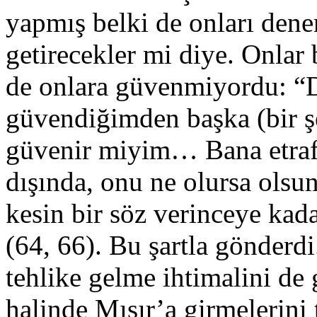
yapmış belki de onları dene
getirecekler mi diye. Onlar 
de onlara güvenmiyordu: “D
güvendiğimden başka (bir ş
güvenir miyim… Bana etrafı
dışında, onu ne olursa olsun
kesin bir söz verinceye kad
(64, 66). Bu şartla gönderdi
tehlike gelme ihtimalini d
halinde Mısır’a girmelerini 