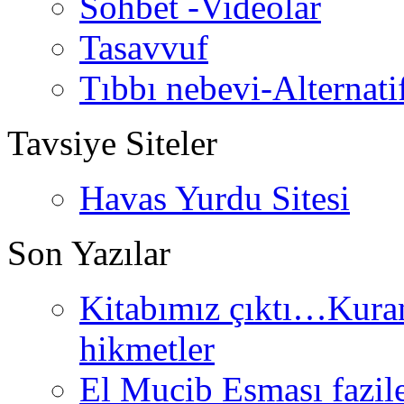
Sohbet -Videolar
Tasavvuf
Tıbbı nebevi-Alternati
Tavsiye Siteler
Havas Yurdu Sitesi
Son Yazılar
Kitabımız çıktı…Kurand
hikmetler
El Mucib Esması fazilet