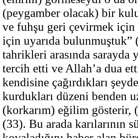
(peygamber olacak) bir kul
ve fuhşu geri çevirmek için 
için uyarıda bulunmuştuk” 
tahrikleri arasında sarayda
tercih etti ve Allah’a dua e
kendisine çağırdıkları şeyd
kurdukları düzeni benden u
(korkarım) eğilim gösterir,
(33). Bu arada karılarının s
kovaladığını haber alan bür