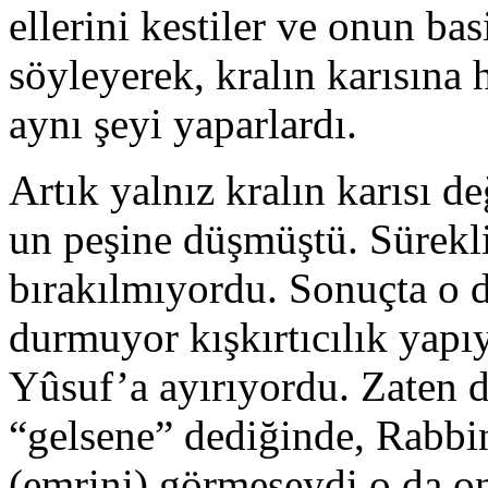
ellerini kestiler ve onun bas
söyleyerek, kralın karısına 
aynı şeyi yaparlardı.
Artık yalnız kralın karısı d
un peşine düşmüştü. Sürekli 
bırakılmıyordu. Sonuçta o d
durmuyor kışkırtıcılık yapı
Yûsuf’a ayırıyordu. Zaten d
“gelsene” dediğinde, Rabbin
(emrini) görmeseydi o da on