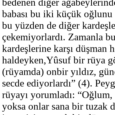
bedenen diğer ağabeylerind
babası bu iki küçük oğlunu 
bu yüzden de diğer kardeşle
çekemiyorlardı. Zamanla bu 
kardeşlerine karşı düşman ha
haldeyken,Yûsuf bir rüya g
(rüyamda) onbir yıldız, gün
secde ediyorlardı” (4). Pey
rüyayı yorumladı: “Oğlum, 
yoksa onlar sana bir tuzak 