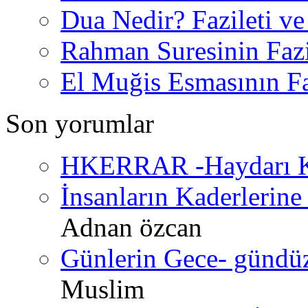
Dua Nedir? Fazileti ve
Rahman Suresinin Fazi
El Muğis Esmasının Faz
Son yorumlar
HKERRAR -Haydarı Ke
İnsanların Kaderlerine 
Adnan özcan
Günlerin Gece- gündüz 
Muslim