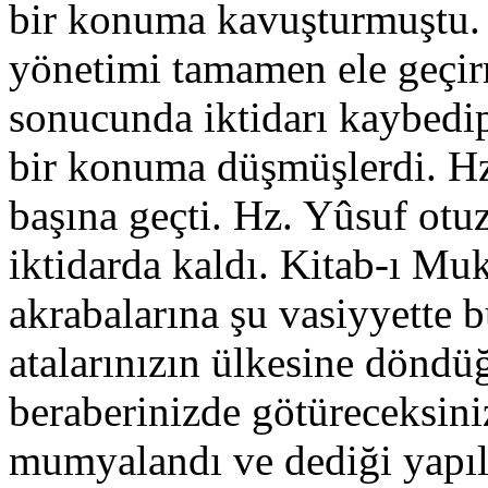
bir konuma kavuşturmuştu. D
yönetimi tamamen ele geçirm
sonucunda iktidarı kaybedi
bir konuma düşmüşlerdi. Hz
başına geçti. Hz. Yûsuf otu
iktidarda kaldı. Kitab-ı Mu
akrabalarına şu vasiyyette
atalarınızın ülkesine döndü
beraberinizde götüreceksin
mumyalandı ve dediği yap