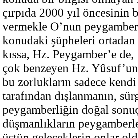
çırpıda 2000 yıl öncesinin b
vermekle O’nun peygamber 
konudaki şüpheleri ortadan
kıssa, Hz. Peygamber’e de,
çok benzeyen Hz. Yûsuf’un
bu zorlukların sadece kendi
tarafından dışlanmanın, sür
peygamberliğin doğal sonuç
düşmanlıkların peygamberle
üstün geleceklerin onlar ol