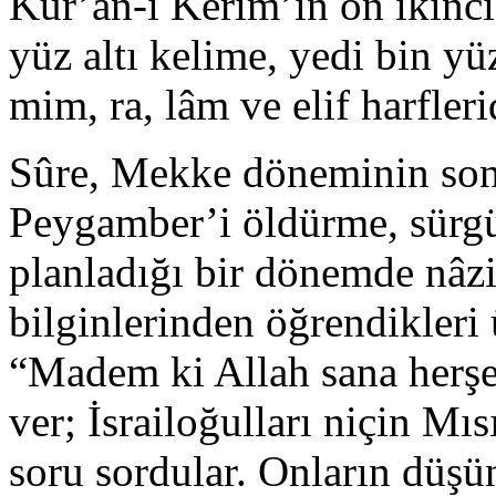
Kur’ân-ı Kerim’in on ikinci 
yüz altı kelime, yedi bin yüz
mim, ra, lâm ve elif harfleri
Sûre, Mekke döneminin son
Peygamber’i öldürme, sürg
planladığı bir dönemde nâzi
bilginlerinden öğrendikler
“Madem ki Allah sana herşey
ver; İsrailoğulları niçin Mısı
soru sordular. Onların düş