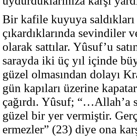
uydurduklarınıza karşı yardı
Bir kafile kuyuya saldıkları
çıkardıklarında sevindiler v
olarak sattılar. Yûsuf’u satı
sarayda iki üç yıl içinde b
güzel olmasından dolayı Kra
gün kapıları üzerine kapata
çağırdı. Yûsuf; “…Allah’a 
güzel bir yer vermiştir. Ger
ermezler” (23) diye ona karş