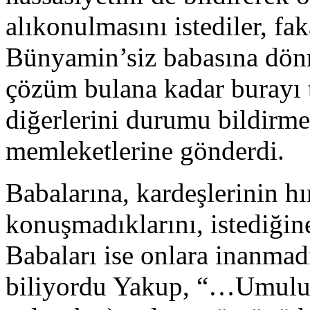
alıkonulmasını istediler, fa
Bünyamin’siz babasına dönm
çözüm bulana kadar burayı 
diğerlerini durumu bildirm
memleketlerine gönderdi.
Babalarına, kardeşlerinin hır
konuşmadıklarını, istediğine
Babaları ise onlara inanmad
biliyordu Yakup, “…Umulur 