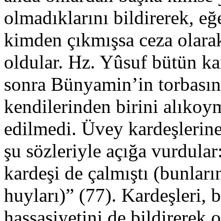
olmadıklarını bildirerek, eğ
kimden çıkmışsa ceza olarak
oldular. Hz. Yûsuf bütün kar
sonra Bünyamin’in torbasınd
kendilerinden birini alıkoym
edilmedi. Üvey kardeşlerine
şu sözleriyle açığa vurdula
kardeşi de çalmıştı (bunlar
huyları)” (77). Kardeşleri, 
hassasiyetini de bildirerek 