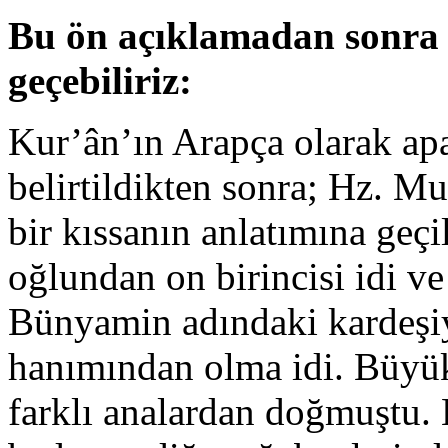
Bu ön açıklamadan sonra 
geçebiliriz:
Kur’ân’ın Arapça olarak apaç
belirtildikten sonra; Hz. 
bir kıssanın anlatımına geç
oğlundan on birincisi idi v
Bünyamin adındaki kardeşiy
hanımından olma idi. Büyük
farklı analardan doğmuştu.