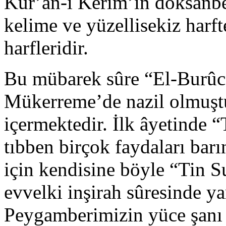
Kur’an-ı Kerîm’in doksanbeş
kelime ve yüzellisekiz harft
harfleridir.
Bu mübarek sûre “El-Burûc
Mükerreme’de nazil olmuştu
içermektedir. İlk âyetinde “
tıbben birçok faydaları bar
için kendisine böyle “Tin S
evvelki inşirah sûresinde ya
Peygamberimizin yüce şanı 