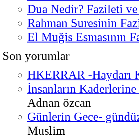
Dua Nedir? Fazileti ve
Rahman Suresinin Fazi
El Muğis Esmasının Faz
Son yorumlar
HKERRAR -Haydarı Ke
İnsanların Kaderlerine 
Adnan özcan
Günlerin Gece- gündüz 
Muslim