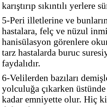
karıştırıp sıkıntılı yerlere sü
5-Peri illetlerine ve bunları
hastalara, felç ve nüzul inm
hanisülasyon görenlere okun
tarz hastalarda buruc sures
faydalıdır.
6-Velilerden bazıları demişl
yolculuğa çıkarken üstünde
kadar emniyette olur. Hiç k