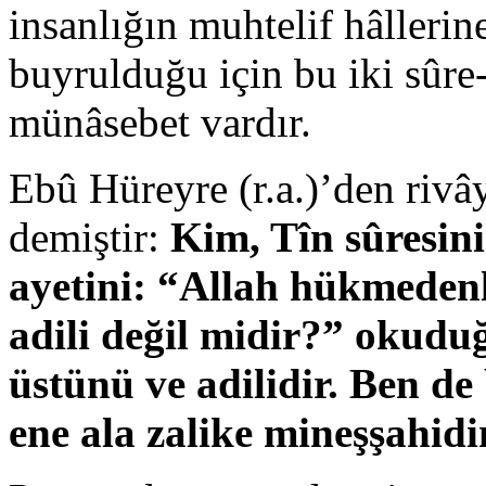
insanlığın muhtelif hâllerine
buyrulduğu için bu iki sûre-
münâsebet vardır.
Ebû Hüreyre (r.a.)’den rivâ
demiştir:
Kim, Tîn sûresin
ayetini: “Allah hükmedenl
adili değil midir?” okud
üstünü ve adilidir. Ben de
ene ala zalike mineşşahidi