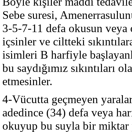
Böyle kişiler maddi tedavile
Sebe suresi, Amenerrasulunü
3-5-7-11 defa okusun veya 
içsinler ve ciltteki sıkıntıl
isimleri B harfiyle başlayan
bu saydığımız sıkıntıları o
etmesinler.
4-Vücutta geçmeyen yaralar 
adedince (34) defa veya har
okuyup bu suyla bir miktar