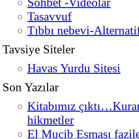
Sohbet -Videolar
Tasavvuf
Tıbbı nebevi-Alternati
Tavsiye Siteler
Havas Yurdu Sitesi
Son Yazılar
Kitabımız çıktı…Kurand
hikmetler
El Mucib Esması fazilet