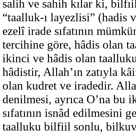
salih ve sahih kılar ki, bilf
“taalluk-ı layezlisi” (hadis 
ezelî irade sıfatının mümkü
tercihine göre, hâdis olan ta
ikinci ve hâdis olan taalluk
hâdistir, Allah’ın zatıyla kâ
olan kudret ve iradedir. Alla
denilmesi, ayrıca O’na bu ik
sıfatının isnâd edilmesini g
taalluku bilfiil sonlu, bilk