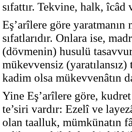
sıfattır. Tekvine, halk, îcâd v
Eş’arîlere göre yaratmanın m
sıfatlarıdır. Onlara ise, ma
(dövmenin) husulü tasavvu
mükevvensiz (yaratılansız)
kadim olsa mükevvenâtın da
Yine Eş’arîlere göre, kudret 
te’siri vardır: Ezelî ve layez
olan taalluk, mümkünatın fâ