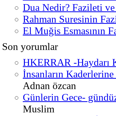
Dua Nedir? Fazileti ve
Rahman Suresinin Fazi
El Muğis Esmasının Faz
Son yorumlar
HKERRAR -Haydarı Ke
İnsanların Kaderlerine 
Adnan özcan
Günlerin Gece- gündüz 
Muslim