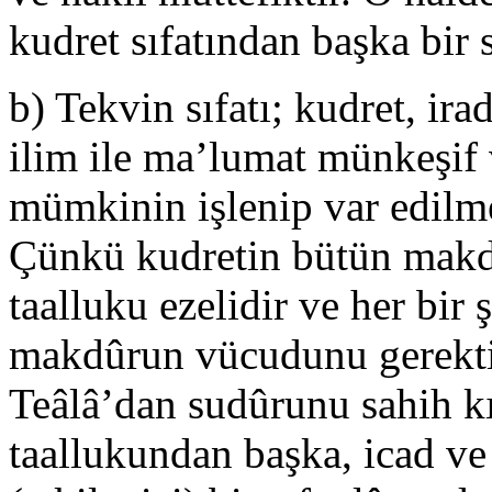
kudret sıfatından başka bir sı
b) Tekvin sıfatı; kudret, ir
ilim ile ma’lumat münkeşif v
mümkinin işlenip var edilme
Çünkü kudretin bütün makdû
taalluku ezelidir ve her bir ş
makdûrun vücudunu gerekt
Teâlâ’dan sudûrunu sahih kı
taallukundan başka, icad ve