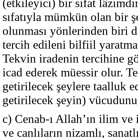
(etkileyici) bir sıfat lâzımdı
sıfatıyla mümkün olan bir ş
olunması yönlerinden biri diğ
tercih edileni bilfiil yaratm
Tekvin iradenin tercihine 
icad ederek müessir olur. 
getirilecek şeylere taalluk
getirilecek şeyin) vücudunu (
c) Cenab-ı Allah’ın ilim ve 
ve canlıların nizamlı, sanatl