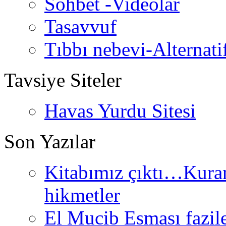
Sohbet -Videolar
Tasavvuf
Tıbbı nebevi-Alternati
Tavsiye Siteler
Havas Yurdu Sitesi
Son Yazılar
Kitabımız çıktı…Kurand
hikmetler
El Mucib Esması fazilet