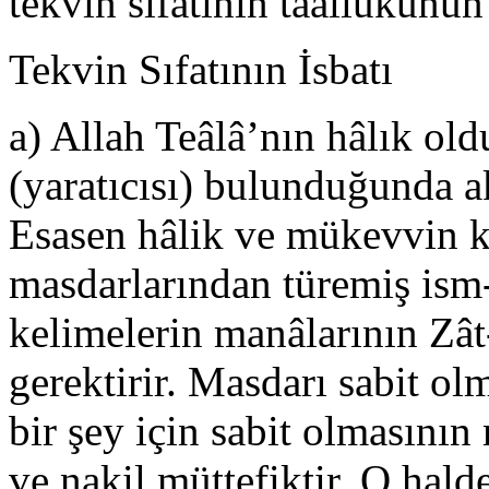
tekvin sıfatının taallukunun
Tekvin Sıfatının İsbatı
a) Allah Teâlâ’nın hâlık ol
(yaratıcısı) bulunduğunda akı
Esasen hâlik ve mükevvin ke
masdarlarından türemiş ism-i
kelimelerin manâlarının Zât-
gerektirir. Masdarı sabit o
bir şey için sabit olmasının
ve nakil müttefiktir. O hald