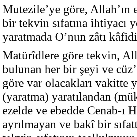
Mutezile’ye göre, Allah’ın 
bir tekvin sıfatına ihtiyacı 
yaratmada O’nun zâtı kâfidi
Matürîdlere göre tekvin, Al
bulunan her bir şeyi ve cüz’
göre var olacakları vakitte 
(yaratma) yaratılandan (mü
ezelde ve ebedde Cenab-ı Ha
ayrılmayan ve bakî bir sıfa