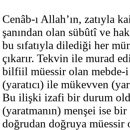
Cenâb-ı Allah’ın, zatıyla ka
şanından olan sübûtî ve haki
bu sıfatıyla dilediği her m
çıkarır. Tekvin ile murad ed
bilfiil müessir olan mebde-
(yaratıcı) ile mükevven (yara
Bu ilişki izafi bir durum ol
(yaratmanın) menşei ise bir
doğrudan doğruya müessir ol