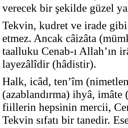
verecek bir şekilde güzel yar
Tekvin, kudret ve irade gib
etmez. Ancak câizâta (mümk
taalluku Cenab-ı Allah’ın irâ
layezâlîdir (hâdistir).
Halk, icâd, ten’îm (nimetle
(azablandırma) ihyâ, imâte (ö
fiillerin hepsinin mercii, Ce
Tekvin sıfatı bir tanedir. Es