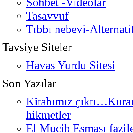
Sohbet -Videolar
Tasavvuf
Tıbbı nebevi-Alternati
Tavsiye Siteler
Havas Yurdu Sitesi
Son Yazılar
Kitabımız çıktı…Kurand
hikmetler
El Mucib Esması fazilet