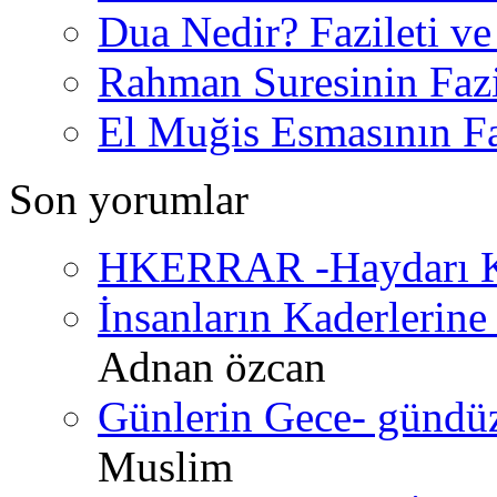
Dua Nedir? Fazileti ve
Rahman Suresinin Fazi
El Muğis Esmasının Faz
Son yorumlar
HKERRAR -Haydarı Ke
İnsanların Kaderlerine 
Adnan özcan
Günlerin Gece- gündüz 
Muslim