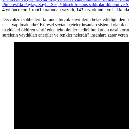
Pinterest'da Paylaş: Sayha-Ses, Yüksek frekans saldırılar dönemi ve Su
4 yıl önce root1 root1 tarafından yazıldı, 143 kez okundu ve hakkınd
Deccalizm sohbetleri- kuranda birçok kavimlerin helak edildiğinden b
nasıl yapılmaktadır? Küresel şeytani çeteler insanları sistemli olarak 
maddeleri öldüren tahrif eden teknolojiler nedir? bunlardan nasıl kor
surelerin yaydıkları enerjiler ve renkler nelerdir? insanlara zarar vere