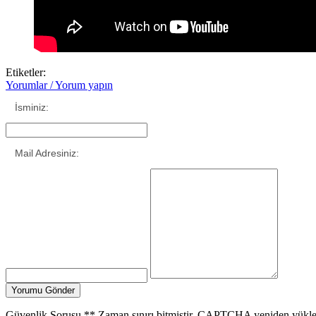
Etiketler:
Yorumlar / Yorum yapın
İsminiz:
Mail Adresiniz:
Güvenlik Sorusu
**
Zaman sınırı bitmiştir. CAPTCHA yeniden yükle