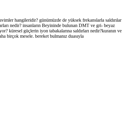
avimler hangileridir? günümüzde de yüksek frekanslarla saldırılar
zararları nedir? insanların Beyininde bulunan DMT ve gri- beyaz
or? küresel güçlerin iyon tabakalarına saldırları nedir?kuranın ve
? daha birçok mesele. bereket bulmanız duasıyla