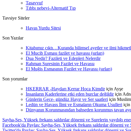
Tasavvuf
Tıbbı nebevi-Alternatif Tıp
Tavsiye Siteler
Havas Yurdu Sitesi
Son Yazılar
Kitabımız çıktı…Kuranda bilimsel ayetler ve ilmi hikmet
El Mucib Esması fazilet ve havassı (sırları)
Dua Nedir? Fazileti ve Edepleri Nelerdir
Rahman Suresinin Fazilet ve Havassı
El Muğis Esmasının Fazilet ve Havassı (sırları)
Son yorumlar
HKERRAR -Haydarı Kerrar Hoca Kimdir
için
Ayşe
İnsanların Kaderlerine etki eden burçlar değildir
için
Adn
Günlerin Gece- gündüz Hayır ve Şer saatleri
için
Muslim
Ledün ve Havass İlmi ve Esmaların Okuma Usulleri
içi
Dünyanın Korunmasından bahseden korunmuş tavan ayetle
Sayha-Ses, Yüksek frekans saldırılar dönemi ve Surelerin yaydığı ener
Facebook'da Paylaş: Sayha-Ses, Yüksek frekans saldırılar dönemi ve S
Twitter'da Paylaş: Sayha-Ses, Yüksek frekans saldırılar dönemi ve Sure