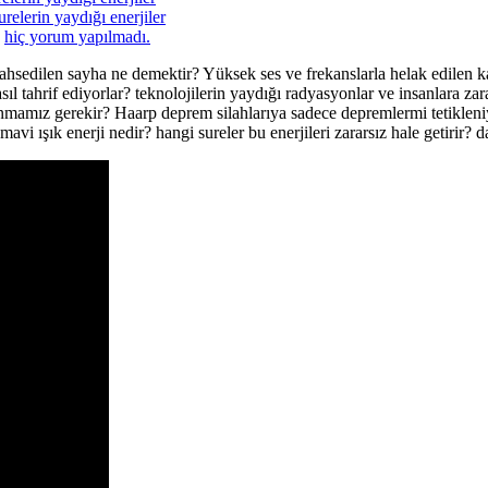
relerin yaydığı enerjiler
a
hiç yorum yapılmadı.
ahsedilen sayha ne demektir? Yüksek ses ve frekanslarla helak edilen k
nasıl tahrif ediyorlar? teknolojilerin yaydığı radyasyonlar ve insanlara 
unmamız gerekir? Haarp deprem silahlarıya sadece depremlermi tetikleniy
n mavi ışık enerji nedir? hangi sureler bu enerjileri zararsız hale getirir