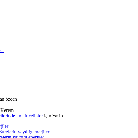
ler
an özcan
n
Kerem
rinde ilmi incelikler
için
Yasin
jiler
urelerin yaydığı enerjiler
lerin yaydığı enerjiler