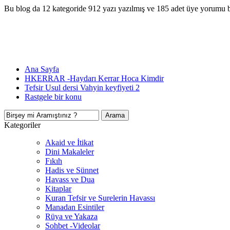
Bu blog da 12 kategoride 912 yazı yazılmış ve 185 adet üye yorumu 
Ana Sayfa
HKERRAR -Haydarı Kerrar Hoca Kimdir
Tefsir Usul dersi Vahyin keyfiyeti 2
Rastgele bir konu
Kategoriler
Akaid ve İtikat
Dini Makaleler
Fıkıh
Hadis ve Sünnet
Havass ve Dua
Kitaplar
Kuran Tefsir ve Surelerin Havassı
Manadan Esintiler
Rüya ve Yakaza
Sohbet -Videolar