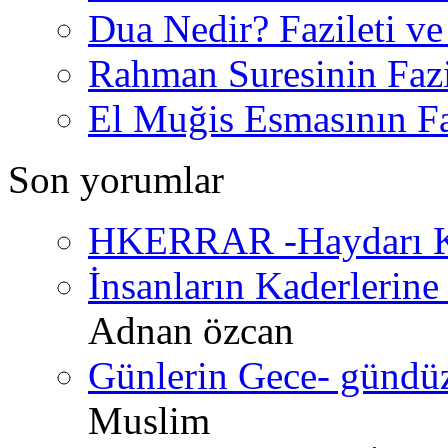
Dua Nedir? Fazileti ve
Rahman Suresinin Fazi
El Muğis Esmasının Faz
Son yorumlar
HKERRAR -Haydarı Ke
İnsanların Kaderlerine 
Adnan özcan
Günlerin Gece- gündüz 
Muslim