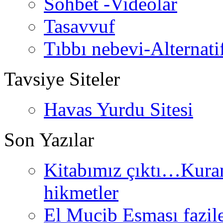
Sohbet -Videolar
Tasavvuf
Tıbbı nebevi-Alternati
Tavsiye Siteler
Havas Yurdu Sitesi
Son Yazılar
Kitabımız çıktı…Kurand
hikmetler
El Mucib Esması fazilet