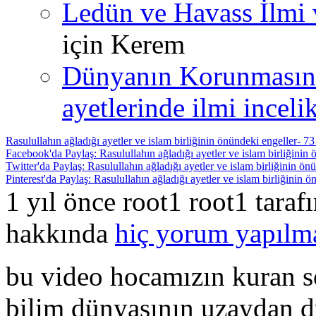
Ledün ve Havass İlmi 
için
Kerem
Dünyanın Korunmasın
ayetlerinde ilmi incelik
Rasulullahın ağladığı ayetler ve islam birliğinin önündeki engeller- 73 
Facebook'da Paylaş: Rasulullahın ağladığı ayetler ve islam birliğinin ö
Twitter'da Paylaş: Rasulullahın ağladığı ayetler ve islam birliğinin önü
Pinterest'da Paylaş: Rasulullahın ağladığı ayetler ve islam birliğinin ön
1 yıl önce root1 root1 tara
hakkında
hiç yorum yapılm
bu video hocamızın kuran so
bilim dünyasının uzaydan dü