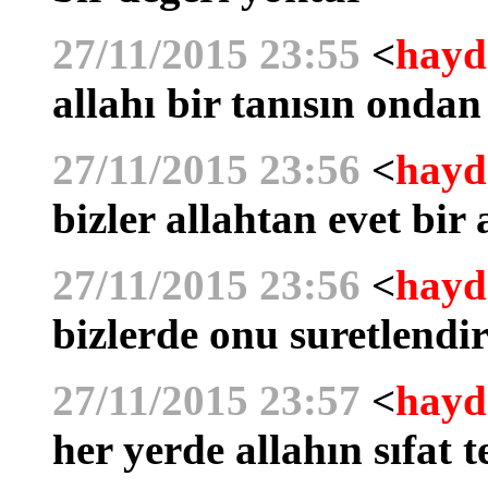
27/11/2015 23:55
<
hayd
allahı bir tanısın onda
27/11/2015 23:56
<
hayd
bizler allahtan evet bir
27/11/2015 23:56
<
hayd
bizlerde onu suretlend
27/11/2015 23:57
<
hayd
her yerde allahın sıfat t