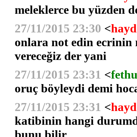
meleklerce bu yüzden d
27/11/2015 23:30
<
hayd
onlara not edin ecrinin
vereceğiz der yani
27/11/2015 23:31
<
fethu
oruç böyleydi demi ho
27/11/2015 23:31
<
hayd
katibinin hangi durumda
bunu bilir