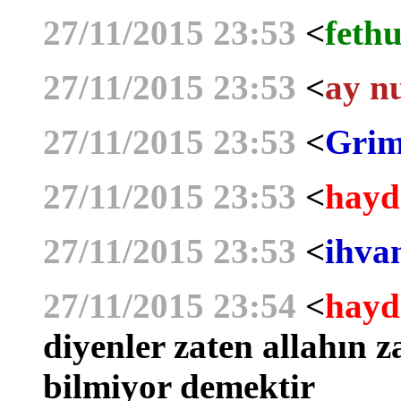
27/11/2015 23:53
<
fethu
27/11/2015 23:53
<
ay n
27/11/2015 23:53
<
Grim
27/11/2015 23:53
<
hayd
27/11/2015 23:53
<
ihva
27/11/2015 23:54
<
hayd
diyenler zaten allahın za
bilmiyor demektir