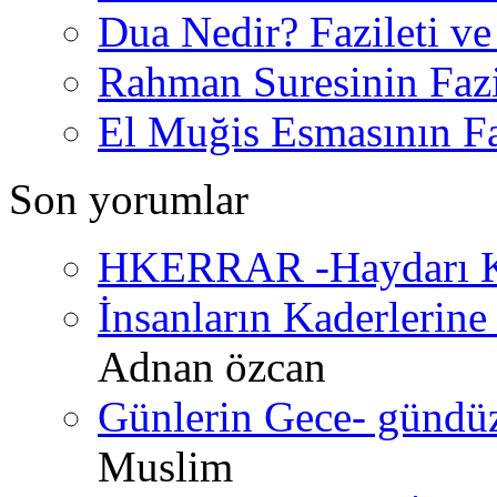
Dua Nedir? Fazileti ve
Rahman Suresinin Fazi
El Muğis Esmasının Faz
Son yorumlar
HKERRAR -Haydarı Ke
İnsanların Kaderlerine 
Adnan özcan
Günlerin Gece- gündüz 
Muslim