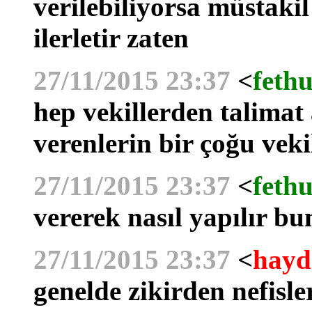
verilebiliyorsa müstakil
ilerletir zaten
27/11/2015 23:37
<
fethu
hep vekillerden talimat 
verenlerin bir çoğu veki
27/11/2015 23:37
<
fethu
vererek nasıl yapılır b
27/11/2015 23:37
<
hayd
genelde zikirden nefisl