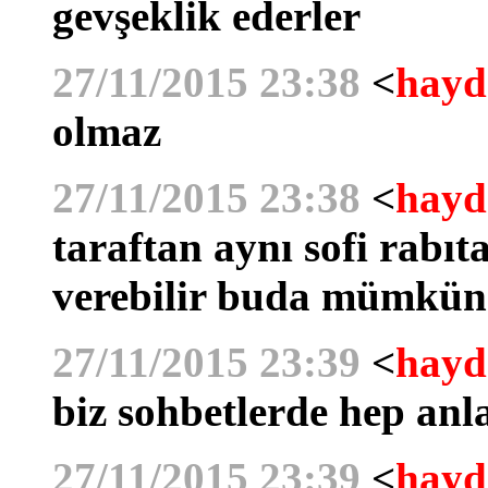
gevşeklik ederler
27/11/2015 23:38
<
hayd
olmaz
27/11/2015 23:38
<
hayd
taraftan aynı sofi rabıt
verebilir buda mümkü
27/11/2015 23:39
<
hayd
biz sohbetlerde hep anla
27/11/2015 23:39
<
hayd