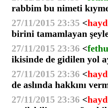
rabbim bu nimeti kıymet
27/11/2015 23:35
<
hayd
birini tamamlayan şeyl
27/11/2015 23:36
<
fethu
ikisinde de gidilen yol a
27/11/2015 23:36
<
hayd
de aslında hakkını verm
27/11/2015 23:36
<
hayd