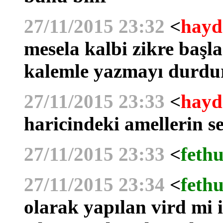
27/11/2015 23:32
<
hayd
mesela kalbi zikre başl
kalemle yazmayı durdu
27/11/2015 23:33
<
hayd
haricindeki amellerin se
27/11/2015 23:33
<
fethu
27/11/2015 23:34
<
fethu
olarak yapılan vird mi 