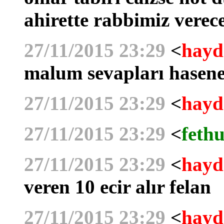
ahirette rabbimiz verec
27/11/2015 23:29
<
hayd
malum sevapları hasenele
27/11/2015 23:29
<
hayd
27/11/2015 23:29
<
fethu
27/11/2015 23:29
<
hayd
veren 10 ecir alır felan
27/11/2015 23:29
<
hayd