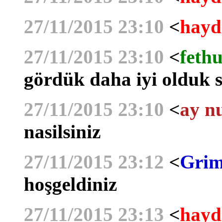
27/11/2015 23:10
<
hayd
27/11/2015 23:10
<
fethu
gördük daha iyi olduk si
27/11/2015 23:10
<
ay n
nasilsiniz
27/11/2015 23:12
<
Grim
hoşgeldiniz
27/11/2015 23:13
<
hayd