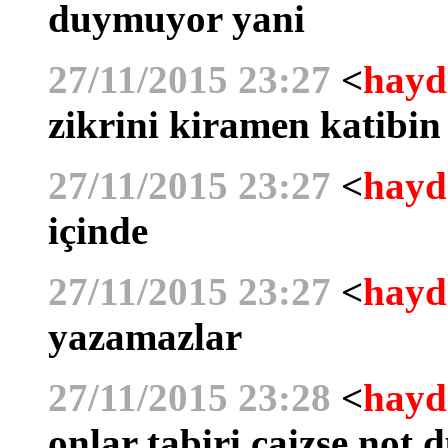
duymuyor yani
27/11/2015 23:27
<
hayd
zikrini kiramen katibin
27/11/2015 23:27
<
hayd
içinde
27/11/2015 23:27
<
hayd
yazamazlar
27/11/2015 23:28
<
hayd
onlar tabiri caizse not 