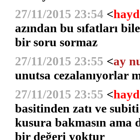
27/11/2015 23:54
<
hayd
azından bu sıfatları bil
bir soru sormaz
27/11/2015 23:55
<
ay n
unutsa cezalanıyorlar m
27/11/2015 23:55
<
hayd
basitinden zatı ve subiti
kusura bakmasın ama di
bir değeri yoktur