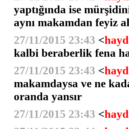
yaptığında ise mürşidi
aynı makamdan feyiz al
27/11/2015 23:43
<
hayd
kalbi beraberlik fena ha
27/11/2015 23:43
<
hayd
makamdaysa ve ne kadar
oranda yansır
27/11/2015 23:43
<
hayd