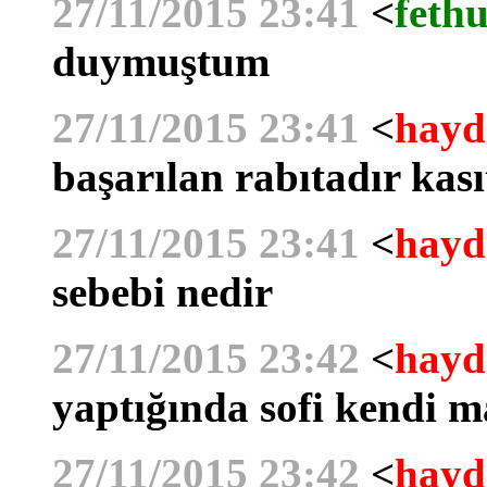
27/11/2015 23:41
<
fethu
duymuştum
27/11/2015 23:41
<
hayd
başarılan rabıtadır kası
27/11/2015 23:41
<
hayd
sebebi nedir
27/11/2015 23:42
<
hayd
yaptığında sofi kendi 
27/11/2015 23:42
<
hayd