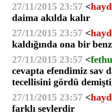
27/11/2015 23:57
<
hayd
daima akılda kalır
27/11/2015 23:57
<
hayd
kaldığında ona bir ben
27/11/2015 23:57
<
fethu
cevapta efendimiz sav da
tecellisini gördü demişti
27/11/2015 23:57
<
hayd
farklı şeylerdir