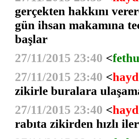
gerçekten hakkını verere
gün ihsan makamına tec
başlar
27/11/2015 23:40
<
fethu
27/11/2015 23:40
<
hayd
zikirle buralara ulaşam
27/11/2015 23:40
<
hayd
rabıta zikirden hızlı ile