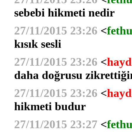
sebebi hikmeti nedir
27/11/2015 23:26
<
fethu
kısık sesli
27/11/2015 23:26
<
hayd
daha doğrusu zikrettiğin
27/11/2015 23:26
<
hayd
hikmeti budur
27/11/2015 23:27
<
fethu