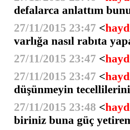
defalarca anlattım bun
27/11/2015 23:47
<
hayd
varlığa nasıl rabıta yap
27/11/2015 23:47
<
hayd
27/11/2015 23:47
<
hayd
düşünmeyin tecellilerin
27/11/2015 23:48
<
hayd
biriniz buna güç yetire