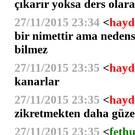
çıkarır yoksa ders olar
27/11/2015 23:34
<
hayd
bir nimettir ama nedens
bilmez
27/11/2015 23:35
<
hayd
kanarlar
27/11/2015 23:35
<
hayd
zikretmekten daha güzel
27/11/2015 23:35
<
fethu