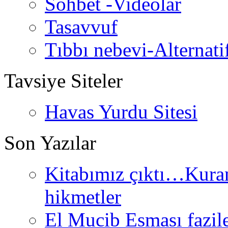
Sohbet -Videolar
Tasavvuf
Tıbbı nebevi-Alternati
Tavsiye Siteler
Havas Yurdu Sitesi
Son Yazılar
Kitabımız çıktı…Kurand
hikmetler
El Mucib Esması fazilet