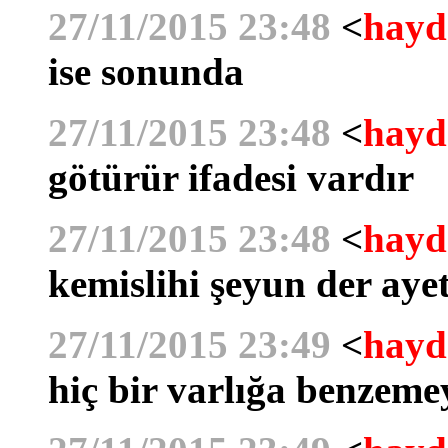
27/11/2015 23:48
<
hayd
ise sonunda
27/11/2015 23:48
<
hayd
götürür ifadesi vardır
27/11/2015 23:48
<
hayd
kemislihi şeyun der ayet
27/11/2015 23:49
<
hayd
hiç bir varlığa benzem