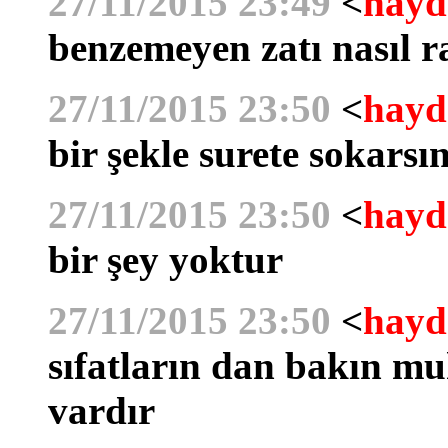
27/11/2015 23:49
<
hayd
benzemeyen zatı nasıl r
27/11/2015 23:50
<
hayd
bir şekle surete sokarsı
27/11/2015 23:50
<
hayd
bir şey yoktur
27/11/2015 23:50
<
hayd
sıfatların dan bakın muh
vardır