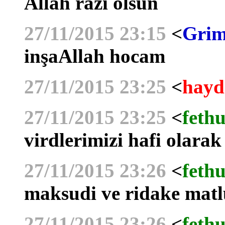
Allah razı olsun
27/11/2015 23:15
<
Grim
inşaAllah hocam
27/11/2015 23:25
<
hayd
27/11/2015 23:25
<
fethu
virdlerimizi hafi olarak
27/11/2015 23:26
<
fethu
maksudi ve ridake matlu
27/11/2015 23:26
<
fethu