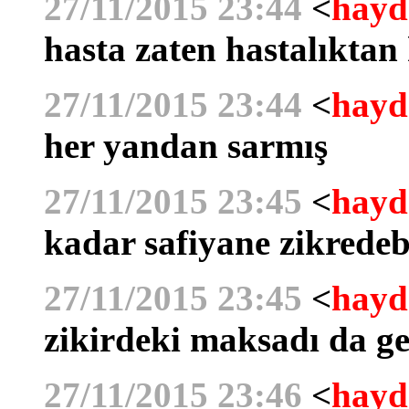
27/11/2015 23:44
<
hayd
hasta zaten hastalıktan
27/11/2015 23:44
<
hayd
her yandan sarmış
27/11/2015 23:45
<
hayd
kadar safiyane zikrede
27/11/2015 23:45
<
hayd
zikirdeki maksadı da ge
27/11/2015 23:46
<
hayd