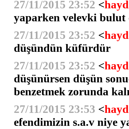
27/11/2015 23:52
<
hayd
yaparken velevki bulut
27/11/2015 23:52
<
hayd
düşündün küfürdür
27/11/2015 23:52
<
hayd
düşünürsen düşün sonuç
benzetmek zorunda kalı
27/11/2015 23:53
<
hayd
efendimizin s.a.v niye y