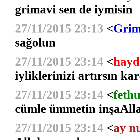
grimavi sen de iymisin
27/11/2015 23:13
<
Grim
sağolun
27/11/2015 23:14
<
hayd
iyliklerinizi artırsın ka
27/11/2015 23:14
<
fethu
cümle ümmetin inşaAll
27/11/2015 23:14
<
ay n