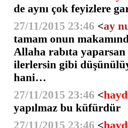
de aynı çok feyizlere g
27/11/2015 23:46
<
ay n
tamam onun makamından
Allaha rabıta yaparsan 
ilerlersin gibi düşünül
hani…
27/11/2015 23:46
<
hayd
yapılmaz bu küfürdür
27/11/2015 23:46
<
hayd