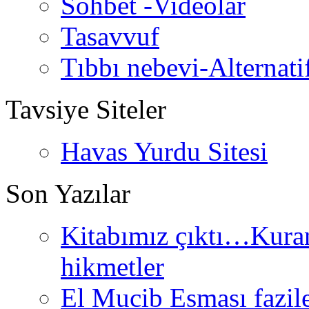
Sohbet -Videolar
Tasavvuf
Tıbbı nebevi-Alternati
Tavsiye Siteler
Havas Yurdu Sitesi
Son Yazılar
Kitabımız çıktı…Kurand
hikmetler
El Mucib Esması fazilet