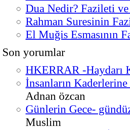
Dua Nedir? Fazileti ve
Rahman Suresinin Fazi
El Muğis Esmasının Faz
Son yorumlar
HKERRAR -Haydarı Ke
İnsanların Kaderlerine 
Adnan özcan
Günlerin Gece- gündüz 
Muslim