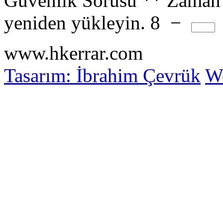
Güvenlik Sorusu
**
Zaman 
yeniden yükleyin.
8
−
www.hkerrar.com
Tasarım: İbrahim Çevrük
Wo