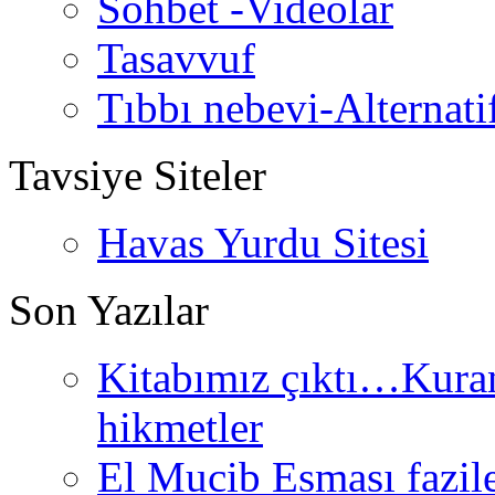
Sohbet -Videolar
Tasavvuf
Tıbbı nebevi-Alternati
Tavsiye Siteler
Havas Yurdu Sitesi
Son Yazılar
Kitabımız çıktı…Kurand
hikmetler
El Mucib Esması fazilet