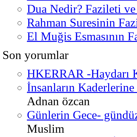
Dua Nedir? Fazileti ve
Rahman Suresinin Fazi
El Muğis Esmasının Faz
Son yorumlar
HKERRAR -Haydarı Ke
İnsanların Kaderlerine 
Adnan özcan
Günlerin Gece- gündüz 
Muslim