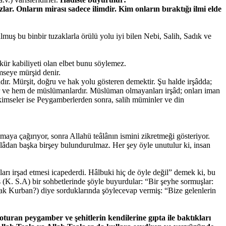
ar. Onların mirası sadece ilimdir. Kim onların bıraktığı ilmi elde
muş bu binbir tuzaklarla örülü yolu iyi bilen Nebi, Salih, Sadık ve
kür kabiliyeti olan elbet bunu söylemez.
imseye mürşid denir.
adır. Mürşit, doğru ve hak yolu gösteren demektir. Şu halde irşâdda;
er ve hem de müslümanlardır. Müslüman olmayanları irşâd; onları iman
 kimseler ise Peygamberlerden sonra, salih müminler ve din
pmaya çağırıyor, sonra Allahü teâlânın ismini zikretmeği gösteriyor.
eâlâdan başka birşey bulundurulmaz. Her şey öyle unutulur ki, insan
ları irşad etmesi icapederdi. Hâlbuki hiç de öyle değil” demek ki, bu
vs (K. S.A) bir sohbetlerinde şöyle buyurdular: “Bir şeyhe sormuşlar:
mak Kurban?) diye sorduklarında şöylecevap vermiş: “Bize gelenlerin
uran peygamber ve şehitlerin kendilerine gıpta ile baktıkları