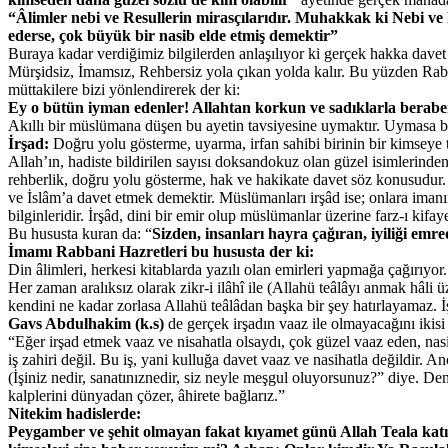
“Âlimler nebi ve Resullerin mirasçılarıdır. Muhakkak ki Nebi ve R
ederse, çok büyük bir nasib elde etmiş demektir”
Buraya kadar verdiğimiz bilgilerden anlaşılıyor ki gerçek hakka davet ya
Mürşidsiz, İmamsız, Rehbersiz yola çıkan yolda kalır. Bu yüzden Rabbi
müttakilere bizi yönlendirerek der ki:
Ey o bütün iyman edenler! Allahtan korkun ve sadıklarla berabe
Akıllı bir müslümana düşen bu ayetin tavsiyesine uymaktır. Uymasa bi
İrşad:
Doğru yolu gösterme, uyarma, irfan sahibi birinin bir kimseye t
Allah’ın, hadiste bildirilen sayısı doksandokuz olan güzel isimlerinde
rehberlik, doğru yolu gösterme, hak ve hakikate davet söz konusudur
ve İslâm’a davet etmek demektir. Müslümanları irşâd ise; onlara imanı
bilginleridir. İrşâd, dini bir emir olup müslümanlar üzerine farz-ı kifaye
Bu hususta kuran da: “
Sizden, insanları hayra çağıran, iyiliği emr
İmamı Rabbani Hazretleri bu hususta der ki:
Din âlimleri, herkesi kitablarda yazılı olan emirleri yapmağa çağırıyor
Her zaman aralıksız olarak zikr-i ilâhî ile (Allahü teâlâyı anmak hâli
kendini ne kadar zorlasa Allahü teâlâdan başka bir şey hatırlayamaz. İ
Gavs Abdulhakim (k.s)
de gerçek irşadın vaaz ile olmayacağını ikisi 
“Eğer irşad etmek vaaz ve nisahatla olsaydı, çok güzel vaaz eden, nasi
iş zahiri değil. Bu iş, yani kulluğa davet vaaz ve nasihatla değildir. 
(İşiniz nedir, sanatınıznedir, siz neyle meşgul oluyorsunuz?” diye. 
kalplerini dünyadan çözer, âhirete bağlarız.”
Nitekim hadislerde:
Peygamber ve şehit olmayan fakat kıyamet günü Allah Teala katınd