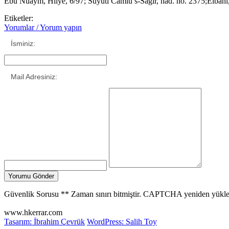
Ebu Nuaym, Hilye, 6/97; Suyuti Camiü’s-Sağir, had. no. 2375;Elbani
Etiketler:
Yorumlar / Yorum yapın
İsminiz:
Mail Adresiniz:
Güvenlik Sorusu
**
Zaman sınırı bitmiştir. CAPTCHA yeniden yükle
www.hkerrar.com
Tasarım: İbrahim Çevrük
WordPress: Salih Toy