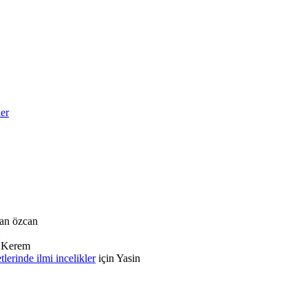
ler
an özcan
n
Kerem
rinde ilmi incelikler
için
Yasin