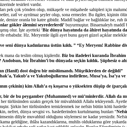
erinde tesirleri vardır.
oluşları pek çok yönden olup, mükaşefe ve müşahede sahipleri için mal
tler, zatî ve ayrılmaz şeyler olup, sona ermezler. Bu ilgiler, kişinin 
le, denize oranla bir katre gibidir. Maddî bağlar ve bağlılıklar ise, ruh
nlar gökler âlemini seyrederlerdi’
buyurmuştur. Binaenaleyh maddî bağ
mış olur. İşte ayetteki ‘
Biz dünya hayatında da âhiret hayatında da 
şefe erbabıdır. Hz. Meryemle ilgili ayet bunu gayet güzel açıklar mele
tı ve seni dünya kadınlarına üstün kıldı. ” “Ey Meryem! Rabbine d
k mana da teslim olmuş kişilerdir.
Biz bu ifadeleri kuranda İbrahim 
Andolsun, biz İbrahim’i bu dünyada seçkin kıldık. Şüphesiz o ahir
ıyan (Hanif) dost doğru bir müslümandı. Müşriklerden de değildi”
, İshak’a, Yakub’a ve Yakuboğullarına indirilene, Musa’ya, İsa’ya 
çının çekinin) kim Allah’a eş koşarsa o yüksekten düşüp de (parça
nlar, bir de bu peygamber (Muhammed) ve mü’minlerdir. Allah da m
n her türlüsünden uzaktı gerçek bir müvahhiddi Allahı tekleyendi. Ayetle
ıştır. Şirkin her türlüsünden temizlenmek ise nefsin bütün kötü haslet
in, nefret, dünya sevgisi vs. hasletlerinden kurtulmamış bunları “
Nefsi
 kimsenin diliyle muvahhid olduğunu söylemesi ne kadar yersizdir. Nefsi
 makama geldiğine, ihlâsı kazandıklarına, muhlis olduklarına göre yukarda
kikat erbabı veli zatlar kast edildiği anlaşılır. Bunlar Efendimizin (s.a.