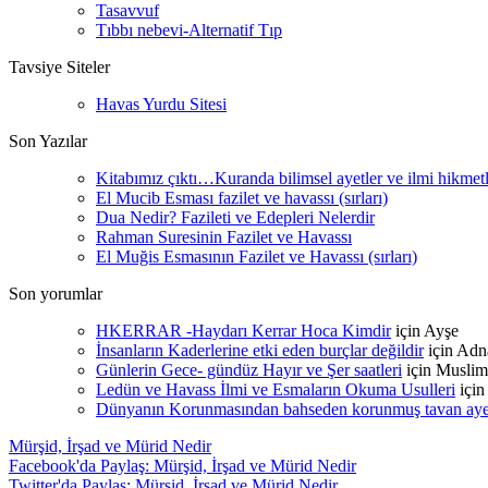
Tasavvuf
Tıbbı nebevi-Alternatif Tıp
Tavsiye Siteler
Havas Yurdu Sitesi
Son Yazılar
Kitabımız çıktı…Kuranda bilimsel ayetler ve ilmi hikmet
El Mucib Esması fazilet ve havassı (sırları)
Dua Nedir? Fazileti ve Edepleri Nelerdir
Rahman Suresinin Fazilet ve Havassı
El Muğis Esmasının Fazilet ve Havassı (sırları)
Son yorumlar
HKERRAR -Haydarı Kerrar Hoca Kimdir
için
Ayşe
İnsanların Kaderlerine etki eden burçlar değildir
için
Adn
Günlerin Gece- gündüz Hayır ve Şer saatleri
için
Muslim
Ledün ve Havass İlmi ve Esmaların Okuma Usulleri
içi
Dünyanın Korunmasından bahseden korunmuş tavan ayetle
Mürşid, İrşad ve Mürid Nedir
Facebook'da Paylaş: Mürşid, İrşad ve Mürid Nedir
Twitter'da Paylaş: Mürşid, İrşad ve Mürid Nedir