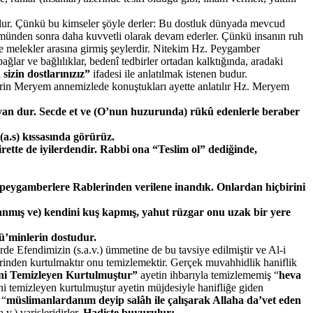
umdur. Çünkü bu kimseler şöyle derler: Bu dostluk dünyada mevcud
ölümünden sonra daha kuvvetli olarak devam ederler. Çünkü insanın ruh
 ile melekler arasına girmiş şeylerdir. Nitekim Hz. Peygamber
lar ve bağlılıklar, bedenî tedbirler ortadan kalktığında, aradaki
sizin dostlarınızız”
ifadesi ile anlatılmak istenen budur.
klerin Meryem annemizlede konuştukları ayette anlatılır Hz. Meryem
ivan dur. Secde et ve (O’nun huzurunda) rükû edenlerle beraber
(a.s) kıssasında görürüz.
ette de iyilerdendir. Rabbi ona “Teslim ol” dediğinde,
ve peygamberlere Rablerinden verilene inandık. Onlardan hiçbirini
lanmış ve) kendini kuş kapmış, yahut rüzgar onu uzak bir yere
ü’minlerin dostudur.
rde Efendimizin (s.a.v.) ümmetine de bu tavsiye edilmiştir ve Al-i
lerinden kurtulmaktır onu temizlemektir. Gerçek muvahhidlik haniflik
ni Temizleyen Kurtulmuştur”
ayetin ihbarıyla temizlememiş “
heva
ni temizleyen kurtulmuştur ayetin müjdesiyle hanifliğe giden
 “
müslimanlardanım deyip salâh ile çalışarak Allaha da’vet eden
v.) varisleridirler.
Hadiste buyurulur: