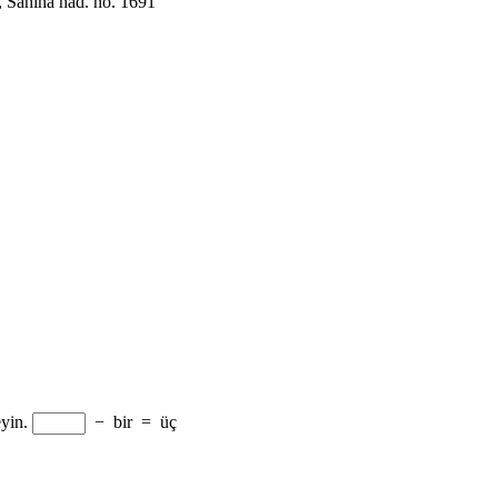
, Sahiha had. no. 1691
yin.
−
bir
=
üç