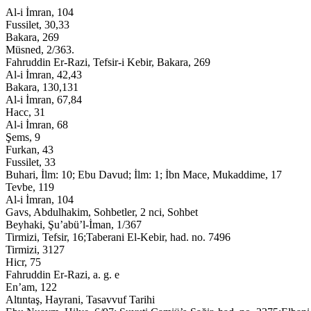
Al-i İmran, 104
Fussilet, 30,33
Bakara, 269
Müsned, 2/363.
Fahruddin Er-Razi, Tefsir-i Kebir, Bakara, 269
Al-i İmran, 42,43
Bakara, 130,131
Al-i İmran, 67,84
Hacc, 31
Al-i İmran, 68
Şems, 9
Furkan, 43
Fussilet, 33
Buhari, İlm: 10; Ebu Davud; İlm: 1; İbn Mace, Mukaddime, 17
Tevbe, 119
Al-i İmran, 104
Gavs, Abdulhakim, Sohbetler, 2 nci, Sohbet
Beyhaki, Şu’abü’l-İman, 1/367
Tirmizi, Tefsir, 16;Taberani El-Kebir, had. no. 7496
Tirmizi, 3127
Hicr, 75
Fahruddin Er-Razi, a. g. e
En’am, 122
Altıntaş, Hayrani, Tasavvuf Tarihi