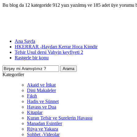
Bu blog da 12 kategoride 912 yazı yazılmış ve 185 adet üye yorumu 
Ana Sayfa
HKERRAR -Haydarı Kerrar Hoca Kimdir
Tefsir Usul dersi Vahyin keyfiyeti 2
Rastgele bir konu
Kategoriler
Akaid ve İtikat
Dini Makaleler
Fıkıh
Hadis ve Sünnet
Havass ve Dua
Kitaplar
Kuran Tefsir ve Surelerin Havassı
Manadan Esintiler
Rüya ve Yakaza
Sohbet -Videolar