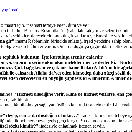
 yapılmadı.
lmaları için, insanları terbiye eden, âlim ve veli.
 türlüdür: Birincisi Resûlullah’ın (sallallahü aleyhi ve selem) izinde 
si, yükseldikleri derecelerde bırakılıp, insanların yetişmesi ile vazifel
na gir”
imamı Rabbaninin birincide anlattığı irşad yetkisine sahip olanlar
tebliğle vazifeli âlimler vardır. Onlarda doğruya çağırdıkları ilettikle
 topluluk bulunsun. İşte kurtuluşa erenler onlardır.
ar ya, onların üzerine akın akın melekler iner ve derler ki: “Kor
rınızız. Çok bağışlayan ve çok merhametli olan Allah’tan bir ağırlam
alâh ile çalışarak Allaha da’vet eden kimseden daha güzel sözlü de 
davet eden derecelerin en büyüğü şüphesiz ki Âlimlerdir. Âlimler d
larında, “
Hikmeti dilediğine verir. Kime de hikmet verilirse, ona çok
 ise, fakihlerdir.
atında kâmil olmayı sağlayan üstün sıfatları iktisab etmektir. Binaenale
ır”
deyip, sonra da dosdoğru olanlar…”
ifadesi, birinci mertebeye i
ttiğinde, ikinci mertebeye geçiş gerçekleşir. Bu da, noksan olan kimsele
güzel sözlü kimdir?”
ifadesiyle anlatılmak istenen şeydir.
rın, birtakım vesveseler vermek ve batıl şeyleri hayal ettirmek suretiyle