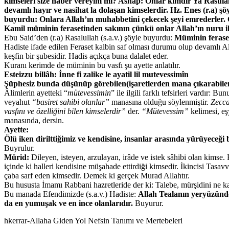
kimseleri size haber vereyim mi? Ashap: Onlar kimdir Ya Rasulall
devamlı hayır ve nasihat la dolaşan kimselerdir. Hz. Enes (r.a) şöy
buyurdu: Onlara Allah’ın muhabbetini çekecek şeyi emrederler. On
Kamil müminin ferasetinden sakının çünkü onlar Allah’ın nuru il
Ebu Said’den (r.a) Rasalullah (s.a.v.) şöyle buyurdu:
Müminin feraset
Hadiste ifade edilen Feraset kalbin saf olması durumu olup devamlı All
keşfin bir şubesidir. Hadis açıkça buna dalalet eder.
Kuranı kerimde de müminin bu vasfı şu ayette anlatılır.
Esteizzu billâh: İnne fi zalike le ayatil lil mutevessimîn
Şüphesiz bunda düşünüp görebilen(işaretlerden mana çıkarabilen) 
Âlimlerin ayetteki “
mütevessimin
” ile ilgili farklı tefsirleri vardır: Bun
veyahut
“basiret sahibi olanlar”
manasına olduğu söylenmiştir.
Zecca
vasfını ve özelliğini bilen kimselerdir”
der.
“Mütevessim”
kelimesi, eş
manasında, dersin.
Ayette:
Ölü iken dirilttiğimiz ve kendisine, insanlar arasında yürüyeceğ
Buyrulur.
Mürid:
Dileyen, isteyen, arzulayan, irâde ve istek sâhibi olan kimse.
içinde ki halleri kendisine müşahade ettirdiği kimsedir. İkincisi Tasa
çaba sarf eden kimsedir. Demek ki gerçek Murad Allahtır.
Bu hususta İmamı Rabbani hazretleride der ki: Talebe, mürşidini ne ka
Bu manada Efendimizde (s.a.v.) Hadiste:
Allah Tealanın yeryüzünde 
da en yumuşak ve en ince olanlarıdır.
Buyurur.
hkerrar-Allaha Giden Yol Nefsin Tanımı ve Mertebeleri