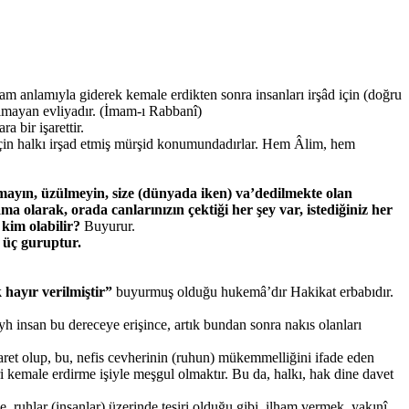
tam anlamıyla giderek kemale erdikten sonra insanları irşâd için (doğru
i olmayan evliyadır. (İmam-ı Rabbanî)
a bir işarettir.
ri için halkı irşad etmiş mürşid konumundadırlar. Hem Âlim, hem
kmayın, üzülmeyin, size (dünyada iken) va’dedilmekte olan
a olarak, orada canlarınızın çektiği her şey var, istediğiniz her
kim olabilir?
Buyurur.
e üç guruptur.
 hayır verilmiştir”
buyurmuş olduğu hukemâ’dır Hakikat erbabıdır.
yh insan bu dereceye erişince, artık bundan sonra nakıs olanları
şaret olup, bu, nefis cevherinin (ruhun) mükemmelliğini ifade eden
ri kemale erdirme işiyle meşgul olmaktır. Bu da, halkı, hak dine davet
, ruhlar (insanlar) üzerinde tesiri olduğu gibi, ilham vermek, yakınî