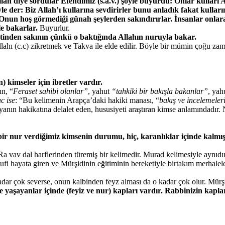
ah diye sordular Efendimiz (s.a.v.) şöyle buyurdu: Onlar kulları 
le der: Biz Allah’ı kullarına sevdirirler bunu anladık fakat kulların
un hoş görmediği günah şeylerden sakındırırlar. İnsanlar onlara i
e bakarlar.
Buyurlur.
inden sakının çünkü o baktığında Allahın nuruyla bakar.
ahı (c.c) zikretmek ve Takva ile elde edilir. Böyle bir mümin çoğu zaman
kimseler için ibretler vardır.
un, “
Feraset sahibi olanlar”
, yahut
“tahkiki bir bakışla bakanlar”
, yah
c ise
: “Bu kelimenin Arapça’daki hakiki manası, “
bakış ve incelemeleri
yanın hakikatına delalet eden, hususiyeti araştıran kimse anlamındadır.
i bir nur verdiğimiz kimsenin durumu, hiç, karanlıklar içinde kal
 Ra vav dal harflerinden türemiş bir kelimedir. Murad kelimesiyle aynıdır
vvufi hayata giren ve Mürşidinin eğitiminin bereketiyle birtakım merhalel
dar çok severse, onun kalbinden feyz alması da o kadar çok olur. Mürşid 
yaşayanlar içinde (feyiz ve nur) kapları vardır. Rabbinizin kapları,