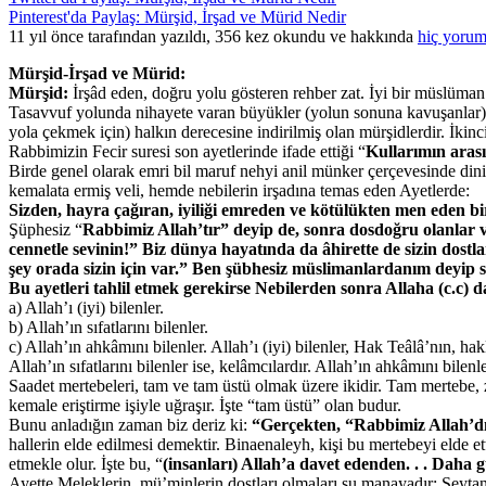
Pinterest'da Paylaş: Mürşid, İrşad ve Mürid Nedir
11 yıl önce tarafından yazıldı, 356 kez okundu ve hakkında
hiç yorum
Mürşid-İrşad ve Mürid:
Mürşid:
İrşâd eden, doğru yolu gösteren rehber zat. İyi bir müslüman o
Tasavvuf yolunda nihayete varan büyükler (yolun sonuna kavuşanlar) iki
yola çekmek için) halkın derecesine indirilmiş olan mürşidlerdir. İkinci
Rabbimizin Fecir suresi son ayetlerinde ifade ettiği “
Kullarımın arası
Birde genel olarak emri bil maruf nehyi anil münker çerçevesinde dini 
kemalata ermiş veli, hemde nebilerin irşadına temas eden Ayetlerde:
Sizden, hayra çağıran, iyiliği emreden ve kötülükten men eden bir
Şüphesiz “
Rabbimiz Allah’tır” deyip de, sonra dosdoğru olanlar v
cennetle sevinin!” Biz dünya hayatında da âhirette de sizin dostla
şey orada sizin için var.” Ben şübhesiz müslimanlardanım deyip s
Bu ayetleri tahlil etmek gerekirse Nebilerden sonra Allaha (c.c) 
a) Allah’ı (iyi) bilenler.
b) Allah’ın sıfatlarını bilenler.
c) Allah’ın ahkâmını bilenler. Allah’ı (iyi) bilenler, Hak Teâlâ’nın, hak
Allah’ın sıfatlarını bilenler ise, kelâmcılardır. Allah’ın ahkâmını bilenler
Saadet mertebeleri, tam ve tam üstü olmak üzere ikidir. Tam mertebe, z
kemale eriştirme işiyle uğraşır. İşte “tam üstü” olan budur.
Bunu anladığın zaman biz deriz ki:
“Gerçekten, “Rabbimiz Allah’d
hallerin elde edilmesi demektir. Binaenaleyh, kişi bu mertebeyi elde e
etmekle olur. İşte bu, “
(insanları) Allah’a davet edenden. . . Daha 
Ayette Meleklerin, mü’minlerin dostları olmaları şu manayadır: Şeytanla