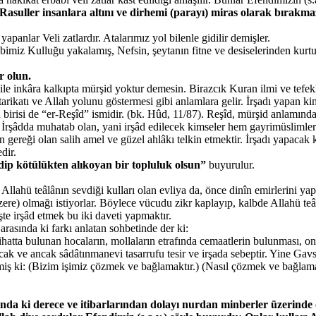
asuller insanlara altını ve dirhemi (parayı) miras olarak bırakmazl
panlar Veli zatlardır. Atalarımız yol bilenle gidilir demişler.
miz Kulluğu yakalamış, Nefsin, şeytanın fitne ve desiselerinden kurtul
r olun.
le inkâra kalkıpta mürşid yoktur demesin. Birazcık Kuran ilmi ve tefek
arikatı ve Allah yolunu göstermesi gibi anlamlara gelir. İrşadı yapan k
n birisi de “er-Reşîd” ismidir. (bk. Hûd, 11/87). Reşîd, mürşid anlamınd
. İrşâdda muhatab olan, yani irşâd edilecek kimseler hem gayrimüsliml
n gereği olan salih amel ve güzel ahlâkı telkin etmektir. İrşadı yapacak
dir.
edip kötülükten alıkoyan bir topluluk olsun”
buyurulur.
. Allahü teâlânın sevdiği kulları olan evliya da, önce dinîn emirlerini ya
 üzere) olmağı istiyorlar. Böylece vücudu zikr kaplayıp, kalbde Allahü t
şte irşâd etmek bu iki daveti yapmaktır.
arasında ki farkı anlatan sohbetinde der ki:
hatta bulunan hocaların, mollaların etrafında cemaatlerin bulunması, on
Ancak ve ancak sâdâtınmanevi tasarrufu tesir ve irşada sebeptir. Yine Ga
Demiş ki: (Bizim işimiz çözmek ve bağlamaktır.) (Nasıl çözmek ve bağla
a ki derece ve itibarlarından dolayı nurdan minberler üzerinde ot