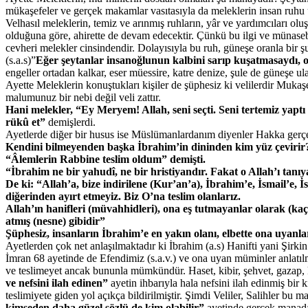
mükaşefeler ve gerçek makamlar vasıtasıyla da meleklerin insan ruhu üz
Velhasıl meleklerin, temiz ve arınmış ruhların, yâr ve yardımcıları 
olduğuna göre, ahirette de devam edecektir. Çünkü bu ilgi ve münasebe
cevheri melekler cinsindendir. Dolayısıyla bu ruh, güneşe oranla bir şu
(s.a.s)”
Eğer şeytanlar insanoğlunun kalbini sarıp kuşatmasaydı, o
engeller ortadan kalkar, eser müessire, katre denize, şule de güneşe ulaş
Ayette Meleklerin konuştukları kişiler de şüphesiz ki velilerdir Muka
malumunuz bir nebi değil veli zattır.
Hani melekler, “Ey Meryem! Allah, seni seçti. Seni tertemiz yap
rükû et”
demişlerdi.
Ayetlerde diğer bir husus ise Müslümanlardanım diyenler Hakka gerçe
Kendini bilmeyenden başka İbrahim’in dininden kim yüz çevirir? 
“Âlemlerin Rabbine teslim oldum” demişti.
“İbrahim ne bir yahudî, ne bir hristiyandır. Fakat o Allah’ı tan
De ki: “Allah’a, bize indirilene (Kur’an’a), İbrahim’e, İsmail’e
diğerinden ayırt etmeyiz. Biz O’na teslim olanlarız.
Allah’ın hanifleri (müvahhidleri), ona eş tutmayanlar olarak (ka
atmış (nesne) gibidir”
Şüphesiz, insanların İbrahim’e en yakın olanı, elbette ona uya
Ayetlerden çok net anlaşılmaktadır ki İbrahim (a.s) Hanifti yani Şirki
İmran 68 ayetinde de Efendimiz (s.a.v.) ve ona uyan müminler anlatılm
ve teslimeyet ancak bununla mümkündür. Haset, kibir, şehvet, gazap, k
ve nefsini ilah edinen”
ayetin ihbarıyla hala nefsini ilah edinmiş bir
teslimiyete giden yol açıkça bildirilmiştir. Şimdi Veliler, Salihler bu
kimseden daha güzel sözlü de kim olabilir”
ayetinde gerçek manada ha